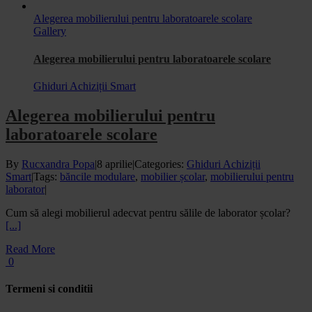
Alegerea mobilierului pentru laboratoarele scolare
Gallery
Alegerea mobilierului pentru laboratoarele scolare
Ghiduri Achiziții Smart
Alegerea mobilierului pentru
laboratoarele scolare
By
Rucxandra Popa
|
8 aprilie
|
Categories:
Ghiduri Achiziții
Smart
|
Tags:
băncile modulare
,
mobilier școlar
,
mobilierului pentru
laborator
|
Cum să alegi mobilierul adecvat pentru sălile de laborator școlar?
[...]
Read More
0
Termeni si conditii