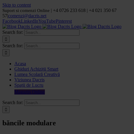
Skip to content
| +4 0726 233 618 | +4 021 350 67
Suport si comenzi Online
57
|
comenzi@dacris.net
Facebook
LinkedIn
YouTube
Pinterest
Search for:
Search for:
Acasa
Ghiduri Achiziții Smart
Lumea Școlară Creativă
Viziunea Dacris
Spații de Lucru
Magazin Online
Search for:
băncile modulare