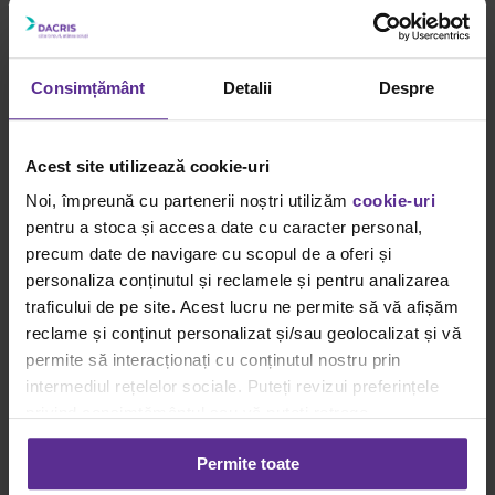
Acasa
Ghiduri Achiziții Smart
Lumea Școlară Creativă
Viziunea Dacris
Spații de Lucru
Consimțământ
Detalii
Despre
Magazin Online
Mobilierul operațional
Acest site utilizează cookie-uri
Home
Noi, împreună cu partenerii noștri utilizăm
cookie-uri
Tag:
pentru a stoca și accesa date cu caracter personal,
Mobilierul operațional
precum date de navigare cu scopul de a oferi și
personaliza conținutul și reclamele și pentru analizarea
mai 2025
traficului de pe site. Acest lucru ne permite să vă afișăm
reclame și conținut personalizat și/sau geolocalizat și vă
10 tendinte in designul mobilei office
permite să interacționați cu conținutul nostru prin
Gallery
intermediul rețelelor sociale. Puteți revizui preferințele
10 tendinte in designul mobilei office
privind consimțământul sau vă puteți retrage
consimțământul oricând, făcând click pe linkul către
Ghiduri Achiziții Smart
Permite toate
setările dvs. de cookie-uri.