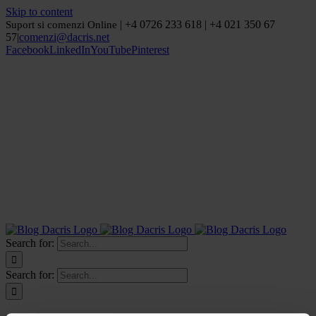
Skip to content
| +4 0726 233 618 | +4 021 350 67
Suport si comenzi Online
57
|
comenzi@dacris.net
Facebook
LinkedIn
YouTube
Pinterest
Search for:
Search for: