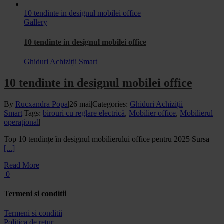
10 tendinte in designul mobilei office
Gallery
10 tendinte in designul mobilei office
Ghiduri Achiziții Smart
10 tendinte in designul mobilei office
By
Rucxandra Popa
|
26 mai
|
Categories:
Ghiduri Achiziții
Smart
|
Tags:
birouri cu reglare electrică
,
Mobilier office
,
Mobilierul
operațional
|
Top 10 tendințe în designul mobilierului office pentru 2025 Sursa
[...]
Read More
0
Termeni si conditii
Termeni si conditii
Politica de retur