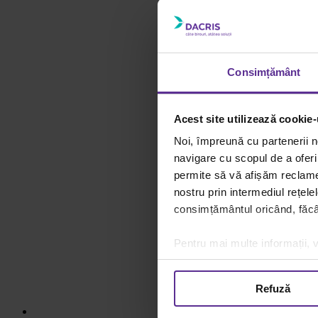
Consimțământ
Acest site utilizează cookie-
Noi, împreună cu partenerii n
navigare cu scopul de a oferi 
permite să vă afișăm reclame 
nostru prin intermediul rețele
consimțământul oricând, făcân
Pentru mai multe informații, v
Refuză