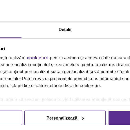
Detalii
uri
oștri utilizăm
cookie-uri
pentru a stoca și accesa date cu carac
și personaliza conținutul și reclamele și pentru analizarea traficu
și conținut personalizat și/sau geolocalizat și vă permite să inte
lor sociale. Puteți revizui preferințele privind consimțământul sau
d click pe linkul către setările dvs. de cookie-uri.
ă rugăm să revizuiți politica privind utilizarea modulelor cookie.
Personalizează