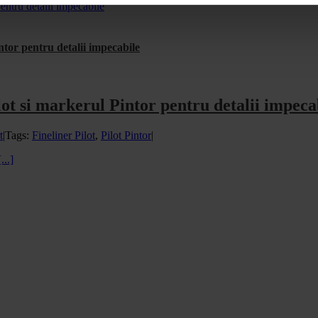
pentru detalii impecabile
intor pentru detalii impecabile
ilot si markerul Pintor pentru detalii impeca
t
|
Tags:
Fineliner Pilot
,
Pilot Pintor
|
[...]