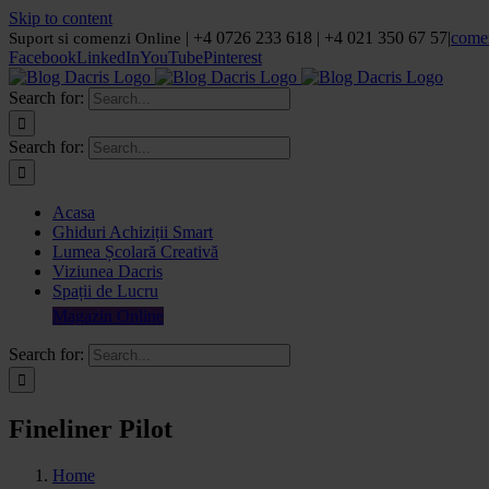
Skip to content
| +4 0726 233 618 | +4 021 350 67 57
|
come
Suport si comenzi Online
Facebook
LinkedIn
YouTube
Pinterest
Search for:
Search for:
Acasa
Ghiduri Achiziții Smart
Lumea Școlară Creativă
Viziunea Dacris
Spații de Lucru
Magazin Online
Search for:
Fineliner Pilot
Home