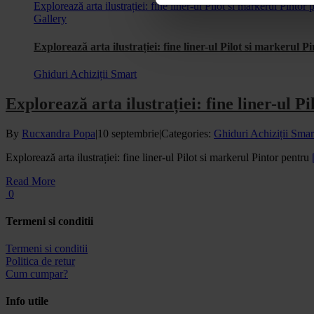
Explorează arta ilustrației: fine liner-ul Pilot si markerul Pintor 
Gallery
Explorează arta ilustrației: fine liner-ul Pilot si markerul P
Ghiduri Achiziții Smart
Explorează arta ilustrației: fine liner-ul P
By
Rucxandra Popa
|
10 septembrie
|
Categories:
Ghiduri Achiziții Smar
Explorează arta ilustrației: fine liner-ul Pilot si markerul Pintor pentru
Read More
0
Termeni si conditii
Termeni si conditii
Politica de retur
Cum cumpar?
Info utile