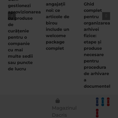
angajații
Ghid
gestionezi
noi: ce
complet
aprovizionarea
articole de
pentru
cu produse
birou
organizarea
de
include un
arhivei
curățenie
welcome
fizice:
pentru o
package
etape și
companie
complet
produse
cu mai
necesare
multe sedii
pentru
sau puncte
procedura
de lucru
de arhivare
a
documentelor
Magazinul
Dacris