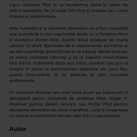
sigur: calitatea Pilot îți va transforma ideile în opere de
artă impecabile, fie că alegi linii fine și precise sau culori
intense și acoperitoare.
Arta ilustrației și a decorării obiectelor nu a fost niciodată
mai accesibilă și mai captivantă decât cu V-Fineliner Pilot
și markerul Pintor Pilot. Aceste două produse de înaltă
calitate îți oferă libertatea de a experimenta pe hârtie și
pe alte suprafețe, permițându-ți să adaugi detalii precise,
să creezi contraste vibrante și să îți exprimi creativitatea
fără limite. Indiferent dacă ești artist, student sau pur și
simplu îți place să personalizezi obiectele din jurul tău,
aceste instrumente îți vor permite să obții rezultate
profesionale.
Fii creatorul propriei tale arte! Intră acum pe Dacris.net și
descoperă gama completă de produse Pilot. Alege V-
Fineliner pentru detalii delicate sau Pintor Pilot pentru
decorarea obiectelor pe orice suprafață. Lasă-ți imaginația
să zboare și transformă fiecare idee într-o capodoperă!
Autor