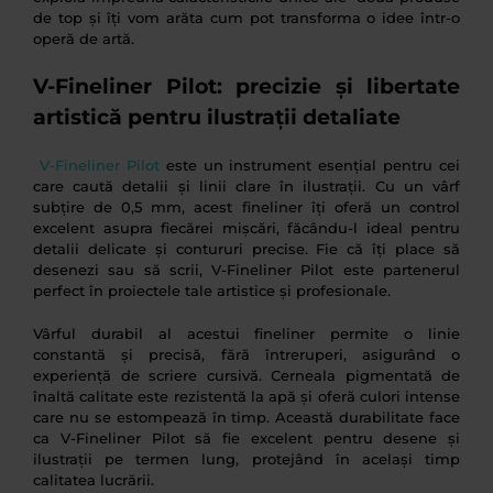
de top și îți vom arăta cum pot transforma o idee într-o
operă de artă.
V-Fineliner Pilot: precizie și libertate
artistică pentru ilustrații detaliate
V-Fineliner Pilot
este un instrument esențial pentru cei
care caută detalii și linii clare în ilustrații. Cu un vârf
subțire de 0,5 mm, acest fineliner îți oferă un control
excelent asupra fiecărei mișcări, făcându-l ideal pentru
detalii delicate și contururi precise. Fie că îți place să
desenezi sau să scrii, V-Fineliner Pilot este partenerul
perfect în proiectele tale artistice și profesionale.
Vârful durabil al acestui fineliner permite o linie
constantă și precisă, fără întreruperi, asigurând o
experiență de scriere cursivă. Cerneala pigmentată de
înaltă calitate este rezistentă la apă și oferă culori intense
care nu se estompează în timp. Această durabilitate face
ca V-Fineliner Pilot să fie excelent pentru desene și
ilustrații pe termen lung, protejând în același timp
calitatea lucrării.