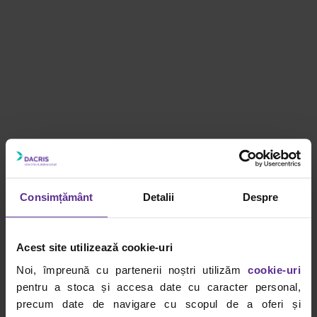
Sursă foto: dacris.net
Consimțământ
Detalii
Despre
Markerul Pintor Pilot: soluția ideală
pentru suprafațe diverse și culori
intense
Acest site utilizează cookie-uri
Noi, împreună cu partenerii noștri utilizăm
cookie-uri
Dacă ești în căutarea unui instrument practic care să
pentru a stoca și accesa date cu caracter personal,
poată colora și decora aproape orice tip de suprafață,
precum date de navigare cu scopul de a oferi și
markerul Pintor Pilot este vedeta
instrumentelor de scris
.