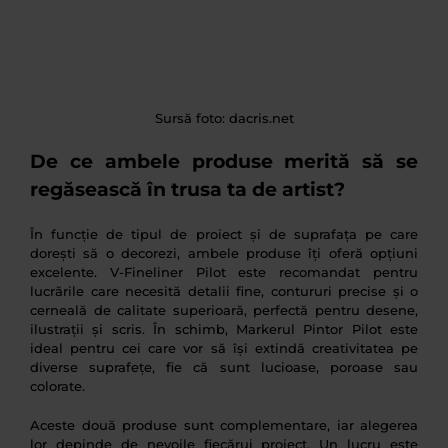
Sursă foto: dacris.net
De ce ambele produse merită să se
regăsească în trusa ta de artist?
În funcție de tipul de proiect și de suprafața pe care
dorești să o decorezi, ambele produse îți oferă opțiuni
excelente. V-Fineliner Pilot este recomandat pentru
lucrările care necesită detalii fine, contururi precise și o
cerneală de calitate superioară, perfectă pentru desene,
ilustrații și scris. În schimb, Markerul Pintor Pilot este
ideal pentru cei care vor să își extindă creativitatea pe
diverse suprafețe, fie că sunt lucioase, poroase sau
colorate.
Aceste două produse sunt complementare, iar alegerea
lor depinde de nevoile fiecărui proiect. Un lucru este