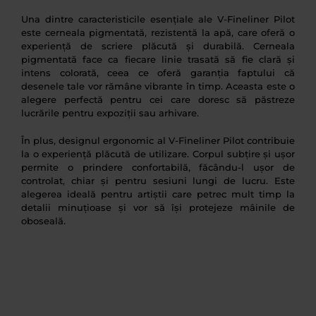
Una dintre caracteristicile esențiale ale V-Fineliner Pilot
este cerneala pigmentată, rezistentă la apă, care oferă o
experiență de scriere plăcută și durabilă. Cerneala
pigmentată face ca fiecare linie trasată să fie clară și
intens colorată, ceea ce oferă garanția faptului că
desenele tale vor rămâne vibrante în timp. Aceasta este o
alegere perfectă pentru cei care doresc să păstreze
lucrările pentru expoziții sau arhivare.
În plus, designul ergonomic al V-Fineliner Pilot contribuie
la o experiență plăcută de utilizare. Corpul subțire și ușor
permite o prindere confortabilă, făcându-l ușor de
controlat, chiar și pentru sesiuni lungi de lucru. Este
alegerea ideală pentru artiștii care petrec mult timp la
detalii minuțioase și vor să își protejeze mâinile de
oboseală.