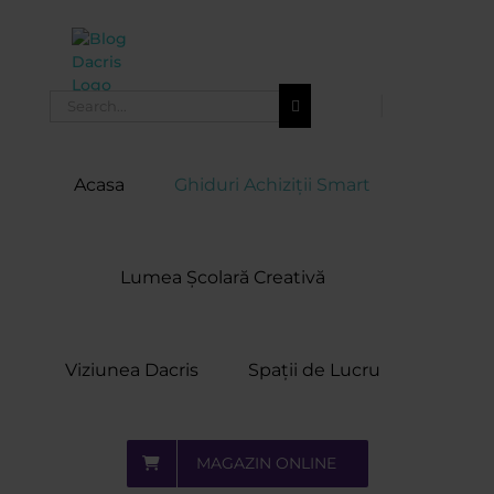
Skip
to
content
Search
for:
Acasa
Ghiduri Achiziții Smart
Lumea Școlară Creativă
Viziunea Dacris
Spații de Lucru
MAGAZIN ONLINE