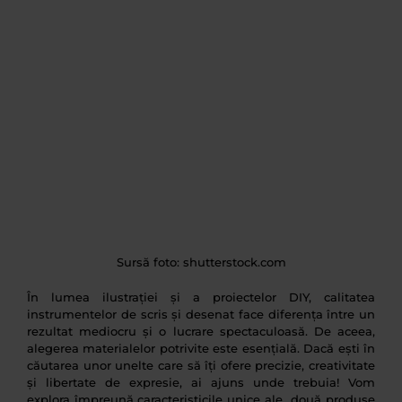
Sursă foto: shutterstock.com
În lumea ilustrației și a proiectelor DIY, calitatea
instrumentelor de scris și desenat face diferența între un
rezultat mediocru și o lucrare spectaculoasă. De aceea,
alegerea materialelor potrivite este esențială. Dacă ești în
căutarea unor unelte care să îți ofere precizie, creativitate
și libertate de expresie, ai ajuns unde trebuia! Vom
explora împreună caracteristicile unice ale două produse