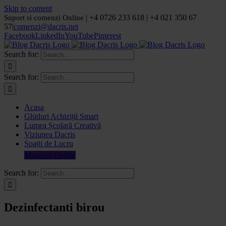
Skip to content
| +4 0726 233 618 | +4 021 350 67
Suport si comenzi Online
57
|
comenzi@dacris.net
Facebook
LinkedIn
YouTube
Pinterest
Search for:
Search for:
Acasa
Ghiduri Achiziții Smart
Lumea Școlară Creativă
Viziunea Dacris
Spații de Lucru
Magazin Online
Search for:
Dezinfectanti birou