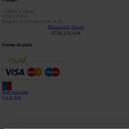
comenzi si suport
0726.233.618
Program: Luni-Vineri:8:00-16:30
Magazinul Dacris
0726.233.618
Forme de plata
Page load link
Go to Top