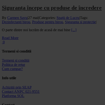
Siguranța începe cu produse de încredere
By
Carmen Savu
|
27 mai
|
Categories:
Spații de Lucru
|
Tags:
Dezinfectanti birou
,
Produse pentru birou
,
Siguranta si protectie
|
O parte dintre noi lucrăm de acasă de mai bine
[...]
Read More
0
Termeni si conditii
Termeni si conditii
Politica de retur
Cum cumpar?
Info utile
Achizitii prin SEAP
Contact ANPC 021-9551
Platforma SOL
Contact