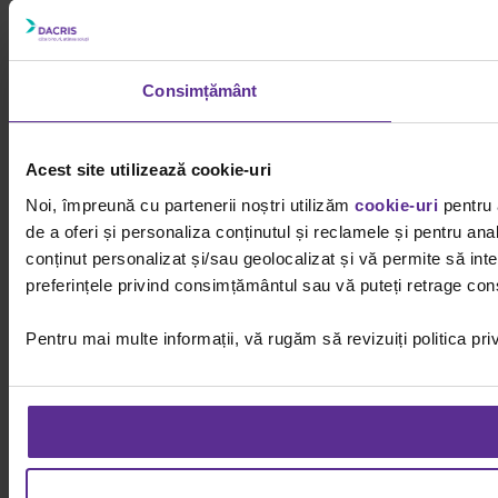
Consimțământ
Acest site utilizează cookie-uri
Noi, împreună cu partenerii noștri utilizăm
cookie-uri
pentru 
de a oferi și personaliza conținutul și reclamele și pentru ana
conținut personalizat și/sau geolocalizat și vă permite să inter
preferințele privind consimțământul sau vă puteți retrage cons
Pentru mai multe informații, vă rugăm să revizuiți politica pri