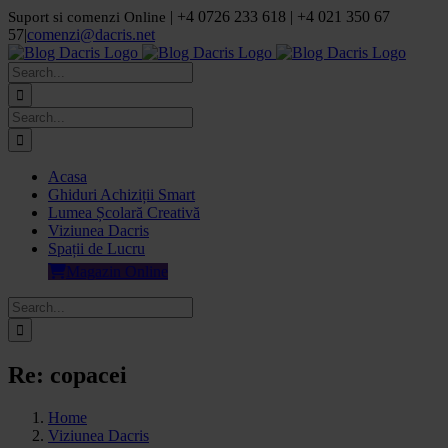
Skip
| +4 0726 233 618 | +4 021 350 67
Suport si comenzi Online
to
57
|
comenzi@dacris.net
content
Facebook
LinkedIn
YouTube
Pinterest
Search
for:
Search
for:
Acasa
Ghiduri Achiziții Smart
Lumea Școlară Creativă
Viziunea Dacris
Spații de Lucru
Magazin Online
Search
for:
Re: copacei
Home
Viziunea Dacris