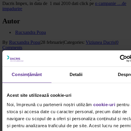
Dacris Impex, in data de 1 mai 2010 dati click pe
o campanie …de
impadurire
Autor
Rucxandra Popa
By
Rucxandra Popa
|
28 februarie
|
Categories:
Viziunea Dacris
|
0
Comments
Facebook
X
WhatsApp
Email
Related Posts
Consimțământ
Detalii
Despr
Ce idei de afaceri pentru femei poți începe de acasă: ghid complet
Gallery
Acest site utilizează cookie-uri
Ce idei de afaceri pentru femei poți începe de acasă: ghid
complet
Noi, împreună cu partenerii noștri utilizăm
cookie-uri
pentru 
stoca și accesa date cu caracter personal, precum date de
15 mai
navigare cu scopul de a oferi și personaliza conținutul și rec
și pentru analizarea traficului de pe site. Acest lucru ne perm
PERIOD AT WORK: Despre demnitate, infrastructură și curajul de