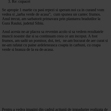
Re: copacei
Se apropie 1 martie cu pasi repezi si speram noi ca in curand vom
vedea si „iarba verde de acasa”, cum spunea un cantec frumos.
Anul trecut, am sarbatorit primavara prin plantarea bradutilor la
Gura Raului, judetul Sibiu.
Anul acesta ne-ar placea sa revenim acolo si sa vedem rezultatele
muncii noastre dar si sa continuam ceea ce am inceput. A fost
frumos, am sadit un pomisor, doi, trei, ne-am bucurat de aer curat si
ne-am rafatat cu paine ardeleneasca coapta in carbuni, cu ceapa
verde si branza de la ea de-acasa.
Pentru a vedea imagini din cadrul actiunii de impadurire realizata de