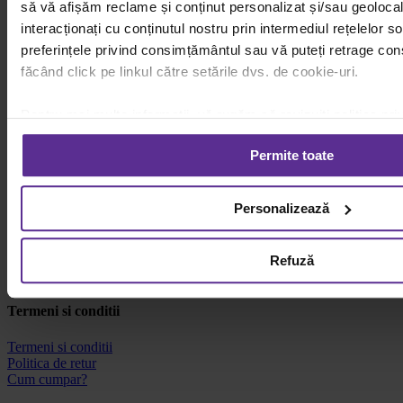
online: recomandări pentru livrări fără erori
să vă afișăm reclame și conținut personalizat și/sau geolocal
interacționați cu conținutul nostru prin intermediul rețelelor so
18 mai
preferințele privind consimțământul sau vă puteți retrage co
făcând click pe linkul către setările dvs. de cookie-uri.
Plan de curățenie lunară pentru birou: Checklist pentru o igienă
impecabilă
Pentru mai multe informații, vă rugăm să revizuiți politica pri
Gallery
cookie.
Detalii
Plan de curățenie lunară pentru birou: Checklist pentru o
Permite toate
igienă impecabilă
24 septembrie
Personalizează
Leave A Comment
Refuză
You must be
logged in
to post a comment.
Termeni si conditii
Termeni si conditii
Politica de retur
Cum cumpar?