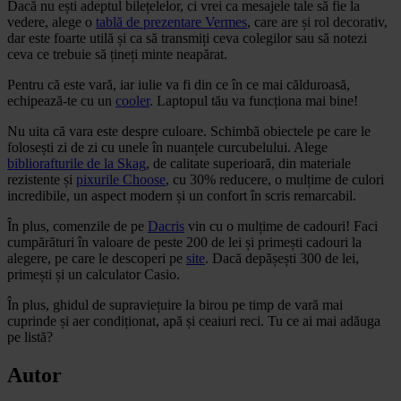
Dacă nu ești adeptul bilețelelor, ci vrei ca mesajele tale să fie la
vedere, alege o
tablă de prezentare Vermes
, care are și rol decorativ,
dar este foarte utilă și ca să transmiți ceva colegilor sau să notezi
ceva ce trebuie să țineți minte neapărat.
Pentru că este vară, iar iulie va fi din ce în ce mai călduroasă,
echipează-te cu un
cooler
. Laptopul tău va funcționa mai bine!
Nu uita că vara este despre culoare. Schimbă obiectele pe care le
folosești zi de zi cu unele în nuanțele curcubelului. Alege
bibliorafturile de la Skag
, de calitate superioară, din materiale
rezistente și
pixurile Choose
, cu 30% reducere, o mulțime de culori
incredibile, un aspect modern și un confort în scris remarcabil.
În plus, comenzile de pe
Dacris
vin cu o mulțime de cadouri! Faci
cumpărături în valoare de peste 200 de lei și primești cadouri la
alegere, pe care le descoperi pe
site
. Dacă depășești 300 de lei,
primești și un calculator Casio.
În plus, ghidul de supraviețuire la birou pe timp de vară mai
cuprinde și aer condiționat, apă și ceaiuri reci. Tu ce ai mai adăuga
pe listă?
Autor