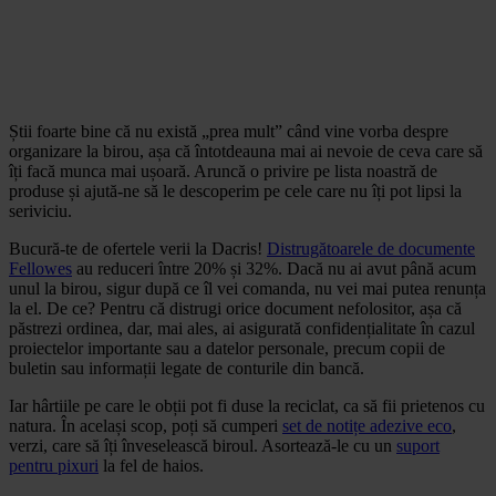
Știi foarte bine că nu există „prea mult” când vine vorba despre
organizare la birou, așa că întotdeauna mai ai nevoie de ceva care să
îți facă munca mai ușoară. Aruncă o privire pe lista noastră de
produse și ajută-ne să le descoperim pe cele care nu îți pot lipsi la
seriviciu.
Bucură-te de ofertele verii la Dacris!
Distrugătoarele de documente
Fellowes
au reduceri între 20% și 32%. Dacă nu ai avut până acum
unul la birou, sigur după ce îl vei comanda, nu vei mai putea renunța
la el. De ce? Pentru că distrugi orice document nefolositor, așa că
păstrezi ordinea, dar, mai ales, ai asigurată confidențialitate în cazul
proiectelor importante sau a datelor personale, precum copii de
buletin sau informații legate de conturile din bancă.
Iar hârtiile pe care le obții pot fi duse la reciclat, ca să fii prietenos cu
natura. În același scop, poți să cumperi
set de notițe adezive eco
,
verzi, care să îți înveselească biroul. Asortează-le cu un
suport
pentru pixuri
la fel de haios.