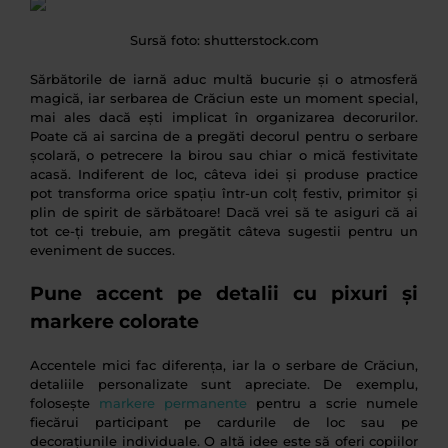
Sursă foto: shutterstock.com
Sărbătorile de iarnă aduc multă bucurie și o atmosferă
magică, iar serbarea de Crăciun este un moment special,
mai ales dacă ești implicat în organizarea decorurilor.
Poate că ai sarcina de a pregăti decorul pentru o serbare
școlară, o petrecere la birou sau chiar o mică festivitate
acasă. Indiferent de loc, câteva idei și produse practice
pot transforma orice spațiu într-un colț festiv, primitor și
plin de spirit de sărbătoare! Dacă vrei să te asiguri că ai
tot ce-ți trebuie, am pregătit câteva sugestii pentru un
eveniment de succes.
Pune accent pe detalii cu pixuri și
markere colorate
Accentele mici fac diferența, iar la o serbare de Crăciun,
detaliile personalizate sunt apreciate. De exemplu,
folosește
markere permanente
pentru a scrie numele
fiecărui participant pe cardurile de loc sau pe
decorațiunile individuale. O altă idee este să oferi copiilor