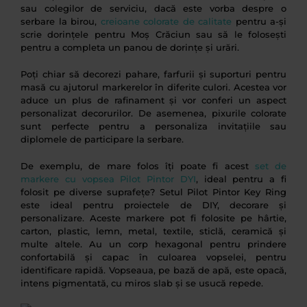
sau colegilor de serviciu, dacă este vorba despre o
serbare la birou,
creioane colorate de calitate
pentru a-și
scrie dorințele pentru Moș Crăciun sau să le folosești
pentru a completa un panou de dorințe și urări.
Poți chiar să decorezi pahare, farfurii și suporturi pentru
masă cu ajutorul markerelor în diferite culori. Acestea vor
aduce un plus de rafinament și vor conferi un aspect
personalizat decorurilor. De asemenea, pixurile colorate
sunt perfecte pentru a personaliza invitațiile sau
diplomele de participare la serbare.
De exemplu, de mare folos îți poate fi acest
set de
markere cu vopsea Pilot Pintor DYI
, ideal pentru a fi
folosit pe diverse suprafețe? Setul Pilot Pintor Key Ring
este ideal pentru proiectele de DIY, decorare și
personalizare. Aceste markere pot fi folosite pe hârtie,
carton, plastic, lemn, metal, textile, sticlă, ceramică și
multe altele. Au un corp hexagonal pentru prindere
confortabilă și capac în culoarea vopselei, pentru
identificare rapidă. Vopseaua, pe bază de apă, este opacă,
intens pigmentată, cu miros slab și se usucă repede.