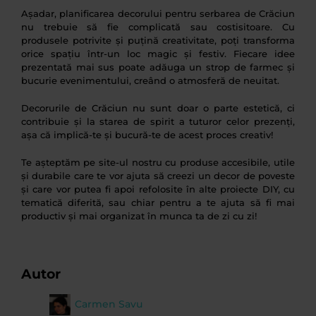
Așadar, planificarea decorului pentru serbarea de Crăciun
nu trebuie să fie complicată sau costisitoare. Cu
produsele potrivite și puțină creativitate, poți transforma
orice spațiu într-un loc magic și festiv. Fiecare idee
prezentată mai sus poate adăuga un strop de farmec și
bucurie evenimentului, creând o atmosferă de neuitat.
Decorurile de Crăciun nu sunt doar o parte estetică, ci
contribuie și la starea de spirit a tuturor celor prezenți,
așa că implică-te și bucură-te de acest proces creativ!
Te așteptăm pe site-ul nostru cu produse accesibile, utile
și durabile care te vor ajuta să creezi un decor de poveste
și care vor putea fi apoi refolosite în alte proiecte DIY, cu
tematică diferită, sau chiar pentru a te ajuta să fi mai
productiv și mai organizat în munca ta de zi cu zi!
Autor
Carmen Savu