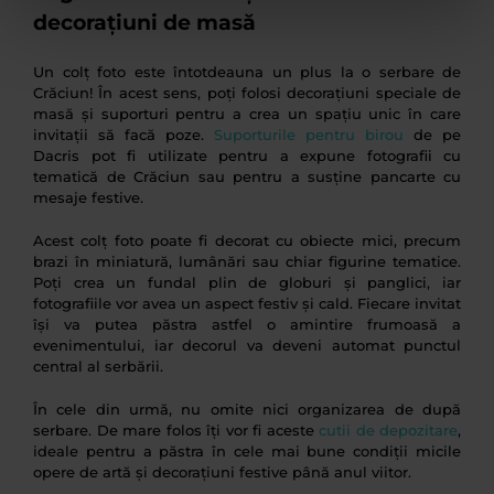
decorațiuni de masă
Un colț foto este întotdeauna un plus la o serbare de
Crăciun! În acest sens, poți folosi decorațiuni speciale de
masă și suporturi pentru a crea un spațiu unic în care
invitații să facă poze.
Suporturile pentru birou
de pe
Dacris pot fi utilizate pentru a expune fotografii cu
tematică de Crăciun sau pentru a susține pancarte cu
mesaje festive.
Acest colț foto poate fi decorat cu obiecte mici, precum
brazi în miniatură, lumânări sau chiar figurine tematice.
Poți crea un fundal plin de globuri și panglici, iar
fotografiile vor avea un aspect festiv și cald. Fiecare invitat
își va putea păstra astfel o amintire frumoasă a
evenimentului, iar decorul va deveni automat punctul
central al serbării.
În cele din urmă, nu omite nici organizarea de după
serbare. De mare folos îți vor fi aceste
cutii de depozitare
,
ideale pentru a păstra în cele mai bune condiții micile
opere de artă și decorațiuni festive până anul viitor.