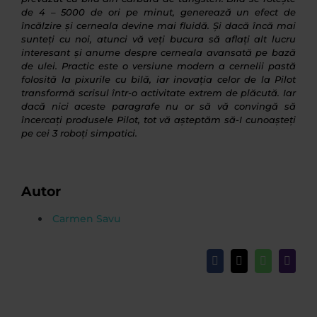
de 4 – 5000 de ori pe minut, generează un efect de
încălzire și cerneala devine mai fluidă. Și dacă încă mai
sunteți cu noi, atunci vă veți bucura să aflați alt lucru
interesant și anume despre cerneala avansată pe bază
de ulei. Practic este o versiune modern a cernelii pastă
folosită la pixurile cu bilă, iar inovația celor de la Pilot
transformă scrisul într-o activitate extrem de plăcută. Iar
dacă nici aceste paragrafe nu or să vă convingă să
încercați produsele Pilot, tot vă așteptăm să-I cunoașteți
pe cei 3 roboți simpatici.
Autor
Carmen Savu
Facebook
X
WhatsApp
Email