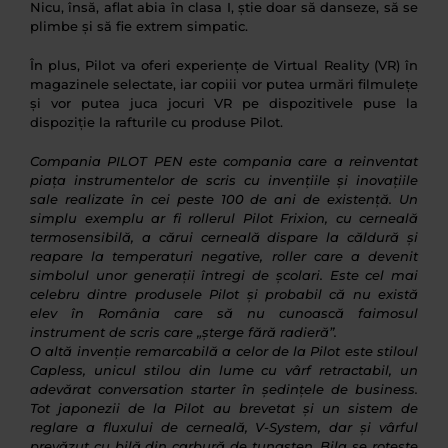
Nicu, însă, aflat abia în clasa I, știe doar să danseze, să se
plimbe și să fie extrem simpatic.
În plus, Pilot va oferi experiențe de Virtual Reality (VR) în
magazinele selectate, iar copiii vor putea urmări filmulețe
și vor putea juca jocuri VR pe dispozitivele puse la
dispoziție la rafturile cu produse Pilot.
Compania PILOT PEN este compania care a reinventat
piața instrumentelor de scris cu invențiile și inovațiile
sale realizate în cei peste 100 de ani de existență. Un
simplu exemplu ar fi rollerul Pilot Frixion, cu cerneală
termosensibilă, a cărui cerneală dispare la căldură și
reapare la temperaturi negative, roller care a devenit
simbolul unor generații întregi de școlari. Este cel mai
celebru dintre produsele Pilot și probabil că nu există
elev în România care să nu cunoască faimosul
instrument de scris
care „șterge fără radieră”.
O altă invenție remarcabilă a celor de la Pilot este stiloul
Capless, unicul stilou din lume cu vârf retractabil, un
adevărat conversation starter în ședințele de business.
Tot japonezii de la Pilot au brevetat și un sistem de
reglare a fluxului de cerneală, V-System, dar și vârful
prevăzut cu bilă din carbură de tungsten. Bila se rotește