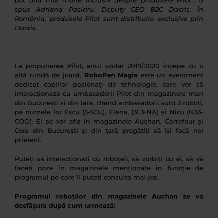
spus Adriana Paslaru, Deputy CEO B2C Dacris. În
România, produsele Pilot sunt distribuite exclusive prin
Dacris.
La propunerea Pilot, anul școlar 2019/2020 începe cu o
altă rundă de joacă.
RoboPen Magia
este un
eveniment
dedicat copiilor pasionați de tehnologie, care vor să
interacționeze cu ambasadorii Pilot din magazinele mari
din București și din țară. Brand ambasadorii sunt 3 roboți,
pe numele lor Escu (3-5CU), Elena, (3L3-NA) și Nicu (N33-
COO). Ei se vor afla în magazinele Auchan, Carrefour și
Cora din București și din țară pregătiți să își facă noi
prieteni.
Puteți să interacționați cu roboțeii, să vorbiți cu ei, să vă
faceți poze în magazinele menționate în funcție de
programul pe care îl puteți consulta mai jos:
Programul roboților din magazinele Auchan se va
desfășura după cum urmează: