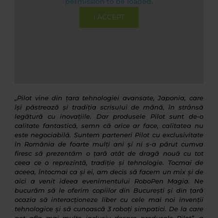
permission to be loaded.
I ACCEPT
„Pilot vine din țara tehnologiei avansate, Japonia, care
își păstrează și tradiția scrisului de mână, în strânsă
legătură cu inovațiile. Dar produsele Pilot sunt de-o
calitate fantastică, semn că orice ar face, calitatea nu
este negociabilă. Suntem parteneri Pilot cu exclusivitate
în România de foarte mulți ani și ni s-a părut cumva
firesc să prezentăm o țară atât de dragă nouă cu tot
ceea ce o reprezintă, tradiție și tehnologie. Tocmai de
aceea, întocmai ca și ei, am decis să facem un mix și de
aici a venit ideea evenimentului RoboPen Magia. Ne
bucurăm să le oferim copiilor din București și din țară
ocazia să interacționeze liber cu cele mai noi invenții
tehnologice și să cunoască 3 roboți simpatici. De la care
pot afla mai multe inclusiv despre produsele Pilot”, a