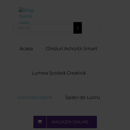
Skip
to
content
Search
for:
Acasa
Ghiduri Achiziții Smart
Lumea Școlară Creativă
Viziunea Dacris
Spații de Lucru
MAGAZIN ONLINE