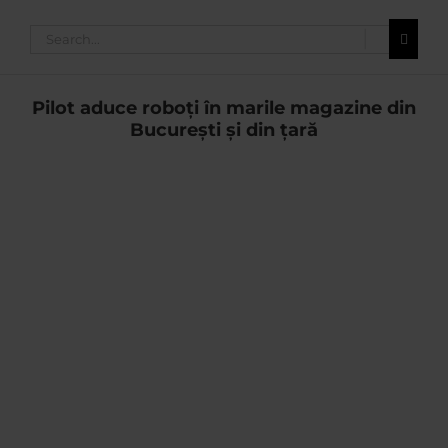
Search
for:
Pilot aduce roboți în marile magazine din
București și din țară