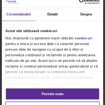
Articole pentru igiena:
sapunuri solide si lichide, dispensere, hartii
igienice, servetele umede, prosoape hartie
Consimțământ
Detalii
Despre
Accesorii curatenie:
galeti, mopuri, lavete
Truse sanitare de prim ajutor
Acest site utilizează cookie-uri
Autor
Noi, împreună cu partenerii noștri utilizăm
cookie-uri
Rucxandra Popa
pentru a stoca și accesa date cu caracter personal,
precum date de navigare cu scopul de a oferi și
By
Rucxandra Popa
|
9 noiembrie
|
Categories:
Viziunea Dacris
|
0
Comments
personaliza conținutul și reclamele și pentru analizarea
traficului de pe site. Acest lucru ne permite să vă afișăm
Facebook
X
WhatsApp
Email
Related Posts
reclame și conținut personalizat și/sau geolocalizat și vă
permite să interacționați cu conținutul nostru prin
intermediul rețelelor sociale. Puteți revizui preferințele
Ce idei de afaceri pentru femei poți începe de acasă: ghid complet
privind consimțământul sau vă puteți retrage
Gallery
consimțământul oricând, făcând click pe linkul către
Ce idei de afaceri pentru femei poți începe de acasă: ghid
Permite toate
setările dvs. de cookie-uri.
complet