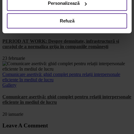
Pentru mai multe informații, vă rugăm să revizuiți politica
15 mai
Personalizează
privind utilizarea modulelor cookie.
Detalii
PERIOD AT WORK: Despre demnitate, infrastructură și curajul de
Refuză
a normaliza grija în companiile românești
Gallery
PERIOD AT WORK: Despre demnitate, infrastructură și
curajul de a normaliza grija în companiile românești
23 februarie
Comunicare asertivă: ghid complet pentru relații interpersonale
eficiente în mediul de lucru
Gallery
Comunicare asertivă: ghid complet pentru relații interpersonale
eficiente în mediul de lucru
20 ianuarie
Leave A Comment