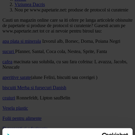
Viziunea Dacris
Nou pe www.papetarie.net: produse de protocol si curatenie
Cauti un magazin online care sa iti ofere pe langa articolele obisnuite
de papetarie si produse de protocol si curatenie? Gasesti acum pe
www.papetarie.net tot ce ai nevoie pentru biroul tau:
apa plata si minerala
Izvorul alb, Borsec, Dorna, Poiana Negri
sucuri
Pfanner, Santal, Coca cola, Nestea, Sprite, Fanta
cafea
macinata sau solubila, cu sau fara cofeina: L avazza, Jacobs,
Nesscafe
aperitive sarate
(alune Felixi, biscuiti sau covrigei )
biscuiti Merba si fursecuri Danish
ceaiuri
Ronnefeldt, Lipton sauBelin
Vesela plastic
Folii pentru alimente
Detergenti si odorizante