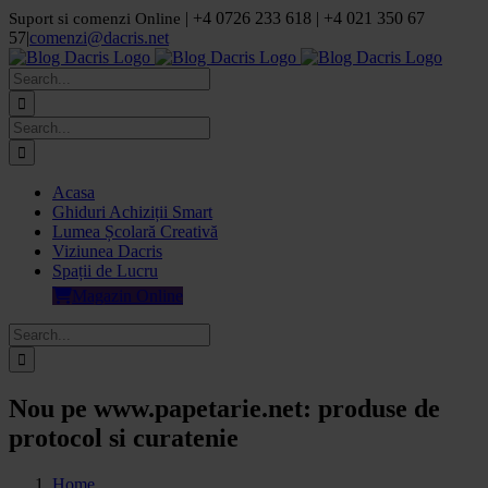
Skip
| +4 0726 233 618 | +4 021 350 67
Suport si comenzi Online
to
57
|
comenzi@dacris.net
content
Facebook
LinkedIn
YouTube
Pinterest
Search
for:
Search
for:
Acasa
Ghiduri Achiziții Smart
Lumea Școlară Creativă
Viziunea Dacris
Spații de Lucru
Magazin Online
Search
for:
Nou pe www.papetarie.net: produse de
protocol si curatenie
Home