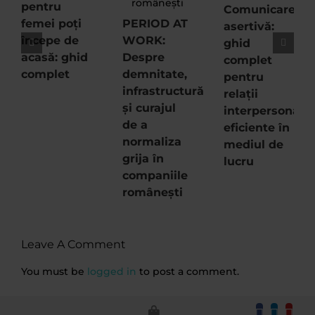
pentru
Comunicare
femei poți
PERIOD AT
asertivă:
începe de
WORK:
ghid
acasă: ghid
Despre
complet
complet
demnitate,
pentru
infrastructură
relații
și curajul
interpersonale
de a
eficiente în
normaliza
mediul de
grija în
lucru
companiile
românești
Leave A Comment
You must be
logged in
to post a comment.