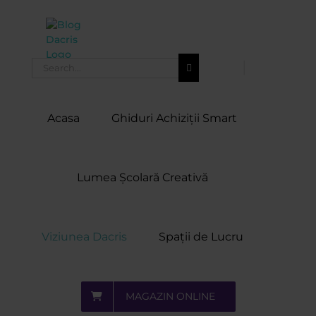
Skip
to
content
Search
for:
Acasa
Ghiduri Achiziții Smart
Lumea Școlară Creativă
Viziunea Dacris
Spații de Lucru
MAGAZIN ONLINE