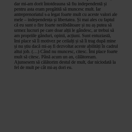
dar mi-am dorit întotdeauna să fiu independentă și
pentru asta eram pregătită să muncesc mult. Iar
antreprenoriatul s-a legat foarte mult cu aceste valori ale
mele – independența și libertatea. Și mai ales cu faptul
că eu sunt o fire foarte nerăbdătoare și nu aș putea să
urmez lucruri pe care doar alții le gândesc, ar trebui să
am propriile gânduri, opinii, acțiuni. Sunt entuziastă,
îmi place să îi motivez pe ceilalți și să îi trag după mine
și nu știu dacă mi-aș fi dezvoltat aceste abilități în cadrul
altui job. (…) Când nu muncesc, citesc. Îmi place foarte
mult să citesc. Până acum un an, călătoream.
Ajunsesem să călătorim destul de mult, dar niciodată la
fel de mult pe cât mi-aș dori eu.