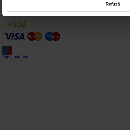
Refuză
Forme de plata
Page load link
Go
to
Top