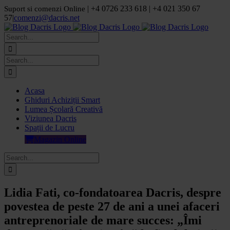
Skip
| +4 0726 233 618 | +4 021 350 67
Suport si comenzi Online
to
57
|
comenzi@dacris.net
content
Facebook
LinkedIn
YouTube
Pinterest
Search
for:
Search
for:
Acasa
Ghiduri Achiziții Smart
Lumea Școlară Creativă
Viziunea Dacris
Spații de Lucru
Magazin Online
Search
for:
Lidia Fati, co-fondatoarea Dacris, despre
povestea de peste 27 de ani a unei afaceri
antreprenoriale de mare succes: „Îmi