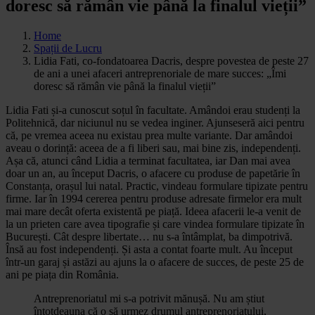
doresc să rămân vie până la finalul vieții”
Home
Spații de Lucru
Lidia Fati, co-fondatoarea Dacris, despre povestea de peste 27
de ani a unei afaceri antreprenoriale de mare succes: „Îmi
doresc să rămân vie până la finalul vieții”
Lidia Fati și-a cunoscut soțul în facultate. Amândoi erau studenți la
Politehnică, dar niciunul nu se vedea inginer. Ajunseseră aici pentru
că, pe vremea aceea nu existau prea multe variante. Dar amândoi
aveau o dorință: aceea de a fi liberi sau, mai bine zis, independenți.
Așa că, atunci când Lidia a terminat facultatea, iar Dan mai avea
doar un an, au început Dacris, o afacere cu produse de papetărie în
Constanța, orașul lui natal. Practic, vindeau formulare tipizate pentru
firme. Iar în 1994 cererea pentru produse adresate firmelor era mult
mai mare decât oferta existentă pe piață. Ideea afacerii le-a venit de
la un prieten care avea tipografie și care vindea formulare tipizate în
București. Cât despre libertate… nu s-a întâmplat, ba dimpotrivă.
Însă au fost independenți. Și asta a contat foarte mult. Au început
într-un garaj și astăzi au ajuns la o afacere de succes, de peste 25 de
ani pe piața din România.
Antreprenoriatul mi s-a potrivit mănușă. Nu am știut
întotdeauna că o să urmez drumul antreprenoriatului,