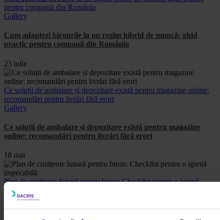
pentru companii din România
Gallery
Cum adaptezi birourile la un regim hibrid de muncă: ghid
practic pentru companii din România
23 iulie
Ce soluții de ambalare și depozitare există pentru magazine online:
recomandări pentru livrări fără erori
Gallery
Ce soluții de ambalare și depozitare există pentru magazine
online: recomandări pentru livrări fără erori
18 mai
Plan de curățenie lunară pentru birou: Checklist pentru o igienă
impecabilă
Gallery
Plan de curățenie lunară pentru birou: Checklist pentru o