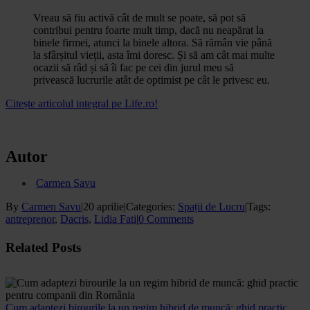
Vreau să fiu activă cât de mult se poate, să pot să
contribui pentru foarte mult timp, dacă nu neapărat la
binele firmei, atunci la binele altora. Să rămân vie până
la sfârșitul vieții, asta îmi doresc. Și să am cât mai multe
ocazii să râd și să îi fac pe cei din jurul meu să
privească lucrurile atât de optimist pe cât le privesc eu.
Citește articolul integral pe Life.ro!
Autor
Carmen Savu
By
Carmen Savu
|
20 aprilie
|
Categories:
Spații de Lucru
|
Tags:
antreprenor
,
Dacris
,
Lidia Fati
|
0 Comments
Facebook
X
WhatsApp
Email
Related Posts
Cum adaptezi birourile la un regim hibrid de muncă: ghid practic