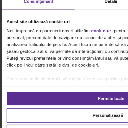
Consimțământ
Detalii
igienă impecabilă
24 septembrie
Acest site utilizează cookie-uri
Termeni si conditii
Noi, împreună cu partenerii noștri utilizăm
cookie-uri
pentru 
personal, precum date de navigare cu scopul de a oferi și per
Termeni si conditii
Politica de retur
analizarea traficului de pe site. Acest lucru ne permite să vă
Cum cumpar?
și/sau geolocalizat și vă permite să interacționați cu conținutu
Puteți revizui preferințele privind consimțământul sau vă put
Info utile
click pe linkul către setările dvs. de cookie-uri.
Achizitii prin SEAP
Contact ANPC 021-9551
Pentru mai multe informații, vă rugăm să revizuiți politica pri
Platforma SOL
Contact
Permite toate
comenzi si suport
0726.233.618
Program: Luni-Vineri:8:00-16:30
Personalizează
Magazinul Dacris
0726.233.618