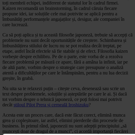
toți membrii echipei, indiferent de statutul lor în cadrul firmei.
Kaizen recomandă un brainstorming, în cadrul căruia fiecare
propune idei, iar soluțiile cele mai potrivite se aplică pentru a
îmbunătăți performanțele angajaților și, desigur, ale companiei în
care lucrează.
Ca să poți aplica și tu această filosofie japoneză, trebuie să accepți că
problemele nu sunt decât oportunitățile de creștere. Schimbarea și
îmbunătățirea stilului de lucru nu se pot realiza decât treptat, pe
etape, astfel încât efectele să fie stabile și de efect. Filosofia kaizen
vorbește despre echilibru. Pe de o parte, este vorba de a rezolva
fiecare problemă pe măsură ce apare, fără a amâna la infinit, iar pe
de altă parte, vorbim despre o strategie care presupune o analiză
atentă a dificultăților pe care le întâmpinăm, pentru a nu lua decizii
greșite, în grabă.
Nu uita sa te relaxezi puțin – citește ceva, desenează sau scrie un
text despre problemele, soluțiile și așteptările pe care le ai. Și dacă
tot vorbim despre o tehnică japoneză, ce poți folosi mai potrivit
decât
stiloul Pilot Prera și cerneală Iroshizuku
?
Acesta este un proces care, dacă este făcut corect, elimină munca
grea și copleșitoare, iar astfel, elimini pierderile din procesele de
business. În primul rând, japonezii nu sunt adepții principiului „să
muncești doar de dragul de a munci”, ci acordă importanță fiecărei