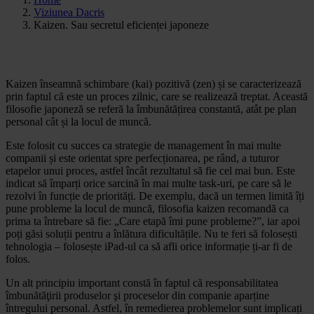
Viziunea Dacris
Kaizen. Sau secretul eficienței japoneze
Kaizen înseamnă schimbare (kai) pozitivă (zen) și se caracterizează
prin faptul că este un proces zilnic, care se realizează treptat. Această
filosofie japoneză se referă la îmbunătățirea constantă, atât pe plan
personal cât și la locul de muncă.
Este folosit cu succes ca strategie de management în mai multe
companii și este orientat spre perfecționarea, pe rând, a tuturor
etapelor unui proces, astfel încât rezultatul să fie cel mai bun. Este
indicat să împarți orice sarcină în mai multe task-uri, pe care să le
rezolvi în funcție de priorități. De exemplu, dacă un termen limită îți
pune probleme la locul de muncă, filosofia kaizen recomandă ca
prima ta întrebare să fie: „Care etapă îmi pune probleme?”, iar apoi
poți găsi soluții pentru a înlătura dificultățile. Nu te feri să folosești
tehnologia – folosește iPad-ul ca să afli orice informație ți-ar fi de
folos.
Un alt principiu important constă în faptul că responsabilitatea
îmbunătăţirii produselor şi proceselor din companie aparține
întregului personal. Astfel, în remedierea problemelor sunt implicați