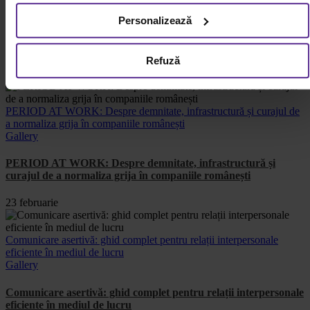
Gallery
privind utilizarea modulelor cookie.
Detalii
Personalizează
Ce idei de afaceri pentru femei poți începe de acasă: ghid
complet
Refuză
15 mai
PERIOD AT WORK: Despre demnitate, infrastructură și curajul de
a normaliza grija în companiile românești
Gallery
PERIOD AT WORK: Despre demnitate, infrastructură și
curajul de a normaliza grija în companiile românești
23 februarie
Comunicare asertivă: ghid complet pentru relații interpersonale
eficiente în mediul de lucru
Gallery
Comunicare asertivă: ghid complet pentru relații interpersonale
eficiente în mediul de lucru