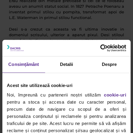
Erau realizate din metale pretioase si cei ce le foloseau
aveau un anumit statut social. In 1827 Petrache Poenaru a
inventat primul stilou cu pompita, transformat apoi de
L.E. Waterman in primul stilou functional.
Desi s-a crezut ca aceasta va fi ultima inovatie in
domeniul scrisului, ulterior a aparut pixul. Desi stiloul
este folosit din ce in ce mai rar, calitatea scrisului cu
stiloul ramane superioara celei cu pixul. In prezent stiloul
“de lux” a redevenit un instrument ce vorbeste despre
statul persoanei care il foloseste.
Consimțământ
Detalii
Despre
Povestea stiloului spusa pe larg, poate fi citita pe blogul
Dacris.
Acest site utilizează cookie-uri
Alexandra Petrusca
Noi, împreună cu partenerii noștri utilizăm
cookie-uri
www.citynews.ro
pentru a stoca și accesa date cu caracter personal,
precum date de navigare cu scopul de a oferi și
comanda stilouri pe
www.papetarie.net
personaliza conținutul și reclamele și pentru analizarea
Autor
traficului de pe site. Acest lucru ne permite să vă afișăm
reclame și conținut personalizat și/sau geolocalizat și vă