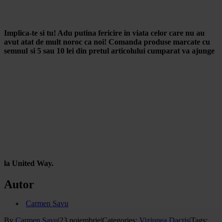
Implica-te si tu! Adu putina fericire in viata celor care nu au
avut atat de mult noroc ca noi!
Comanda produse marcate cu
semnul
si 5 sau 10 lei din pretul articolului cumparat va ajunge
la United Way.
Autor
Carmen Savu
By
Carmen Savu
|
23 noiembrie
|
Categories:
Viziunea Dacris
|
Tags: