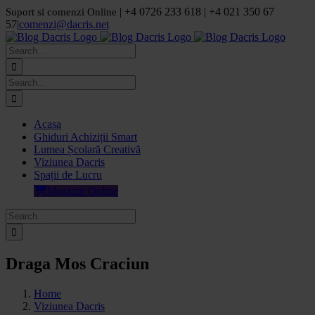
Skip
| +4 0726 233 618 | +4 021 350 67
Suport si comenzi Online
to
57
|
comenzi@dacris.net
content
Facebook
LinkedIn
YouTube
Pinterest
Search
for:
Search
for:
Acasa
Ghiduri Achiziții Smart
Lumea Școlară Creativă
Viziunea Dacris
Spații de Lucru
Magazin Online
Search
for:
Draga Mos Craciun
Home
Viziunea Dacris