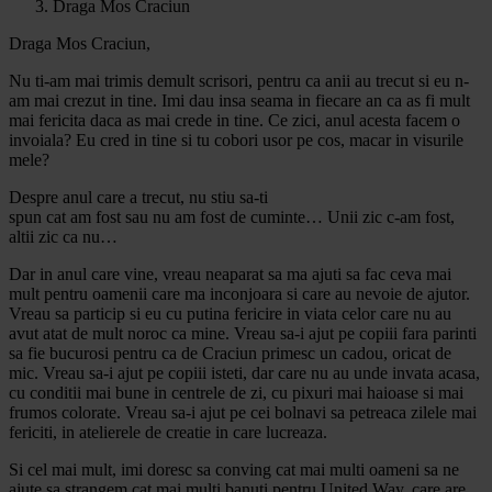
Draga Mos Craciun
Draga Mos Craciun,
Nu ti-am mai trimis demult scrisori, pentru ca anii au trecut si eu n-
am mai crezut in tine. Imi dau insa seama in fiecare an ca as fi mult
mai fericita daca as mai crede in tine. Ce zici, anul acesta facem o
invoiala? Eu cred in tine si tu cobori usor pe cos, macar in visurile
mele?
Despre anul care a trecut, nu stiu sa-ti
spun cat am fost sau nu am fost de cuminte… Unii zic c-am fost,
altii zic ca nu…
Dar in anul care vine, vreau neaparat sa ma ajuti sa fac ceva mai
mult pentru oamenii care ma inconjoara si care au nevoie de ajutor.
Vreau sa particip si eu cu putina fericire in viata celor care nu au
avut atat de mult noroc ca mine. Vreau sa-i ajut pe copiii fara parinti
sa fie bucurosi pentru ca de Craciun primesc un cadou, oricat de
mic. Vreau sa-i ajut pe copiii isteti, dar care nu au unde invata acasa,
cu conditii mai bune in centrele de zi, cu pixuri mai haioase si mai
frumos colorate. Vreau sa-i ajut pe cei bolnavi sa petreaca zilele mai
fericiti, in atelierele de creatie in care lucreaza.
Si cel mai mult, imi doresc sa conving cat mai multi oameni sa ne
ajute sa strangem cat mai multi banuti pentru United Way, care are