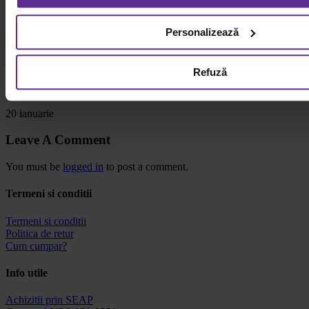
Comunicare asertivă: ghid complet pentru relații interpersonale
Personalizează
eficiente în mediul de lucru
Gallery
Refuză
Comunicare asertivă: ghid complet pentru relații interpersonale
eficiente în mediul de lucru
20 ianuarie
Leave A Comment
You must be
logged in
to post a comment.
Termeni si conditii
Termeni si conditii
Politica de retur
Cum cumpar?
Info utile
Achizitii prin SEAP