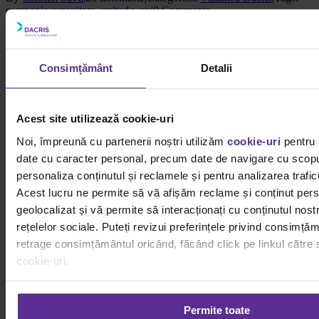
campanie umanitara
,
united way
|
0 Comments
Facebook
X
WhatsApp
Email
Related Posts
Consimțământ
Detalii
Ce idei de afaceri pentru femei poți începe de acasă: ghid complet
Gallery
Acest site utilizează cookie-uri
Ce idei de afaceri pentru femei poți începe de acasă: ghid
Noi, împreună cu partenerii noștri utilizăm
cookie-uri
pentru 
complet
date cu caracter personal, precum date de navigare cu scopul
15 mai
personaliza conținutul și reclamele și pentru analizarea traficu
Acest lucru ne permite să vă afișăm reclame și conținut pers
PERIOD AT WORK: Despre demnitate, infrastructură și curajul de
geolocalizat și vă permite să interacționați cu conținutul nost
a normaliza grija în companiile românești
rețelelor sociale. Puteți revizui preferințele privind consimță
Gallery
retrage consimțământul oricând, făcând click pe linkul către s
cookie-uri.
PERIOD AT WORK: Despre demnitate, infrastructură și
curajul de a normaliza grija în companiile românești
Pentru mai multe informații, vă rugăm să revizuiți politica priv
23 februarie
Permite toate
modulelor cookie.
Detalii