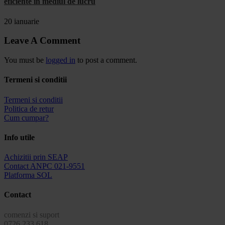
eficiente în mediul de lucru
20 ianuarie
Leave A Comment
You must be
logged in
to post a comment.
Termeni si conditii
Termeni si conditii
Politica de retur
Cum cumpar?
Info utile
Achizitii prin SEAP
Contact ANPC 021-9551
Platforma SOL
Contact
comenzi si suport
0726.233.618