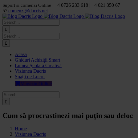
Skip
| +4 0726 233 618 | +4 021 350 67
Suport si comenzi Online
to
57
|
comenzi@dacris.net
content
Facebook
LinkedIn
YouTube
Pinterest
Search
for:
Search
for:
Acasa
Ghiduri Achiziții Smart
Lumea Școlară Creativă
Viziunea Dacris
Spații de Lucru
Magazin Online
Search
for:
Cum să procrastinezi mai puțin sau deloc
Home
Viziunea Dacris