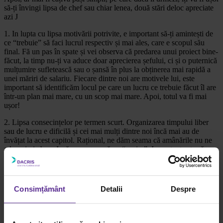
să-ți învingi lipsa de chef sau chiar lenea, două stări deloc apreciate
azi J
1. In lupta cu lipsa motivării potrivite, e important să-ți amintești de
ce “trebuie” să faci lucrul respectiv și mai ales, care e scopul său
final. Fă un pas în spate și vei observa că predarea unui proiect bine-
făcut, la timp nu-ți va aduce doar aprecierea șefului, ci și o puternică
mulțumire sufletească sau o șansă în plus la obținerea mai rapidă a
unei măriri de salariu. Fiecare dintre noi are motivele lui, este
important să identificăm locul pe care un lucru ce trebuie făcut îl are
într-un plan mai mare, cu un scop mai mare. Apoi, totul va fi mai
ușor!
2. Lipsa consecințelor pe termen scurt. Organizarea timpului liber
sau de lucru e dificilă și cei mai mulți dintre noi încă mai au de
învățat la acest capitol. Rațional, ne dăm seama că amânările nu ne
aduc nimic bun. Insă, ne e greu să ne “urnim”. Important este să
înțelegem că există, în astfel de momente, doi “eu”. “Eu-de-acum”,
care preferă o pauză mai lungă de cafea și “eu-din-viitor”, care îl
învinuiește pe “eu-de-acum” pentru pauza mai lungă de cafea. Cheia
este să ne acceptăm în ambele “forme” și să-l convingem pe “eu-de-
Consimțământ
Detalii
Despre
acum” să se transforme în “eu-din-viitor”. Cum? Setează-ți deadline-
uri nu pentru “eu-din-viitor”, ci pentru “eu-de-acum”. Dacă nu
merge, apelează la prieteni! Un pariu sau o promisiune făcută cuiva
drag sigur te va motiva suficient! E simplu, crede-ne!