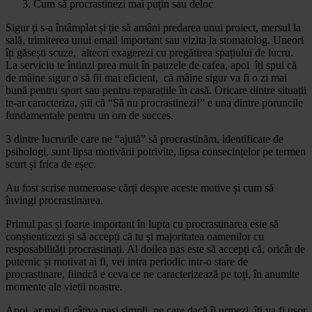
Cum să procrastinezi mai puțin sau deloc
Sigur ți s-a întâmplat și ție să amâni predarea unui proiect, mersul la
sală, trimiterea unui email important sau vizita la stomatolog. Uneori
îți găsești scuze, alteori exagerezi cu pregătirea spațiului de lucru.
La serviciu te întinzi prea mult în pauzele de cafea, apoi îți spui că
de mâine sigur o să fii mai eficient, că mâine sigur va fi o zi mai
bună pentru sport sau pentru reparațiile în casă. Oricare dintre situații
te-ar caracteriza, știi că “Să nu procrastinezi!” e una dintre poruncile
fundamentale pentru un om de succes.
3 dintre lucrurile care ne “ajută” să procrastinăm, identificate de
psihologi, sunt lipsa motivării potrivite, lipsa consecințelor pe termen
scurt și frica de eșec.
Au fost scrise numeroase cărți despre aceste motive și cum să
învingi procrastinarea.
Primul pas și foarte important în lupta cu procrastinarea este să
conștientizezi și să accepți că tu și majoritatea oamenilor cu
resposabilități procrastinați. Al doilea pas este să accepți că, oricât de
puternic și motivat ai fi, vei intra periodic intr-o stare de
procrastinare, fiindcă e ceva ce ne caracterizează pe toți, în anumite
momente ale vieții noastre.
Apoi, ar mai fi câțiva pași simpli, pe care dacă îi urmezi, îți va fi ușor