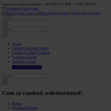
Skip
| +4 0726 233 618 | +4 021 350 67
Suport si comenzi Online
to
57
|
comenzi@dacris.net
content
Facebook
LinkedIn
YouTube
Pinterest
Search
for:
Search
for:
Acasa
Ghiduri Achiziții Smart
Lumea Școlară Creativă
Viziunea Dacris
Spații de Lucru
Magazin Online
Search
for:
Cum sa combati sedentarismul!
Home
Viziunea Dacris