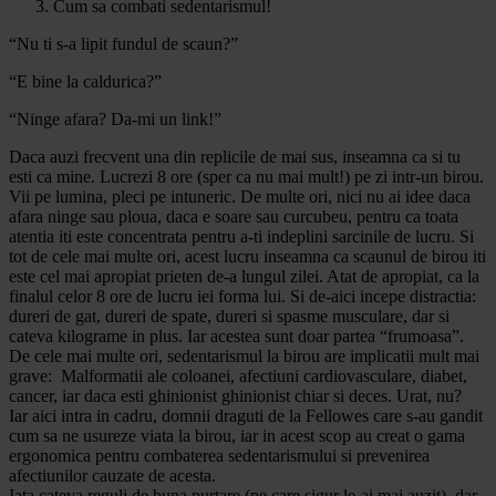
Cum sa combati sedentarismul!
“Nu ti s-a lipit fundul de scaun?”
“E bine la caldurica?”
“Ninge afara? Da-mi un link!”
Daca auzi frecvent una din replicile de mai sus, inseamna ca si tu
esti ca mine. Lucrezi 8 ore (sper ca nu mai mult!) pe zi intr-un birou.
Vii pe lumina, pleci pe intuneric. De multe ori, nici nu ai idee daca
afara ninge sau ploua, daca e soare sau curcubeu, pentru ca toata
atentia iti este concentrata pentru a-ti indeplini sarcinile de lucru. Si
tot de cele mai multe ori, acest lucru inseamna ca scaunul de birou iti
este cel mai apropiat prieten de-a lungul zilei. Atat de apropiat, ca la
finalul celor 8 ore de lucru iei forma lui. Si de-aici incepe distractia:
dureri de gat, dureri de spate, dureri si spasme musculare, dar si
cateva kilograme in plus. Iar acestea sunt doar partea “frumoasa”.
De cele mai multe ori, sedentarismul la birou are implicatii mult mai
grave: Malformatii ale coloanei, afectiuni cardiovasculare, diabet,
cancer, iar daca esti ghinionist ghinionist chiar si deces. Urat, nu?
Iar aici intra in cadru, domnii draguti de la Fellowes care s-au gandit
cum sa ne usureze viata la birou, iar in acest scop au creat o gama
ergonomica pentru combaterea sedentarismului si prevenirea
afectiunilor cauzate de acesta.
Iata cateva reguli de buna purtare (pe care sigur le-ai mai auzit), dar