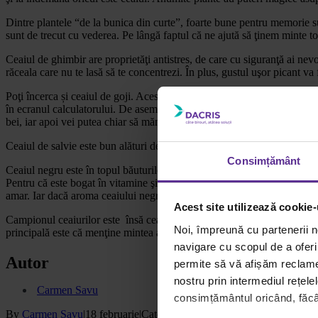
Dintre plantele “de la bunica din curte”, foarte bune pentru memorie s
sunt de trecut cu vederea. Pe lângă faptul că ne ajută să ţinem minte t
Ceaiul de ghimbir are proprietăţi antistres, de care cu siguranţă ai nevo
răceala care nu te lasă să te concentrezi. În plus, gustul uşor picant va 
Poţi încerca și ceaiul de goji. Aceste fructe, asemănătoare stafidelor, 
în ecranul calculatorului. De asemenea, goji conţin vitamina B, care aju
bei, iar apoi vei putea chiar să mănânci fructele hidratate, pentru un pl
Ceaiul de salvie este bun alături de gustarea de după- amiază pentru că
Consimțământ
Ceaiul negru este în topul băuturilor cu proprietăţi energizante. Elimin
Pentru că este bogat în vitamine şi minerale, este perfect pentru a fi bău
amar. Iar dacă aroma ceaiului negru simplu nu este tocmai pe gustul tă
Acest site utilizează cookie-
Campionul ceaiurilor este însă ceaiul verde. Preferat pentru că nu are g
Noi, împreună cu partenerii n
principală este că menţine mintea activă şi chiar creşte performanţele 
navigare cu scopul de a oferi 
Autor
permite să vă afișăm reclame 
nostru prin intermediul rețele
Carmen Savu
consimțământul oricând, făcân
By
Carmen Savu
|
18 februarie
|
Categories:
Viziunea Dacris
|
0 Commen