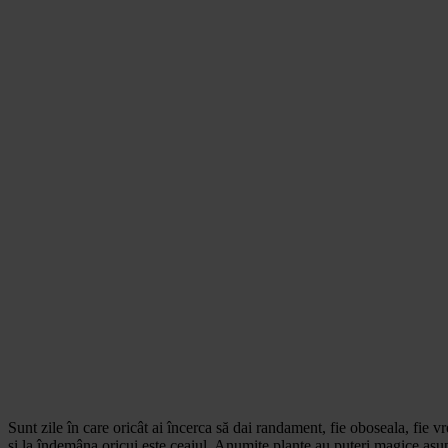
Sunt zile în care oricât ai încerca să dai randament, fie oboseala, fie v
şi la îndemâna oricui este ceaiul. Anumite plante au puteri magice asupr