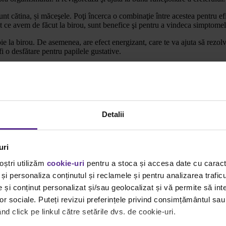
unt cătina, și măceşele. Poţi încerca o combinaţie între acestea pentru e
ot ce avem de făcut la birou, sunt benefice şi pentru a vindeca simptomel
ie la birou. De asemenea, are efect energizant, care te va ajuta să rezolvi
fi o desfătare pentru papilele gustative.
au o concentraţie mare de vitamina A, care ajută la menţinerea acuităţii v
tă sistemul cardiovascular – creierul va fi oxigenat mai bine. Un truc sim
us de nutrienţi.
 este eficient în lupta cu oboseala. Ceaiul de
mentă
stimulează funcţiile c
Detalii
ă toxinele, dar mai are un avantaj: este la fel de eficient precum cafeaua
t la birou, mai ales în zilele aglomerate. Este bine să îţi aminteşti să sc
u, poţi alege varianta cu
fructe de pădure
, de exemplu, pentru un plus d
uri
ustul puternic al ceaiului negru, dar acelaşi efect revigorant, cel verde
oștri utilizăm
cookie-uri
pentru a stoca și accesa date cu carac
creierului. Astfel că o cana de ceai verde, simplu sau cu aroma revigora
și personaliza conținutul și reclamele și pentru analizarea traficu
și conținut personalizat și/sau geolocalizat și vă permite să inte
lor sociale. Puteți revizui preferințele privind consimțământul sau
d click pe linkul către setările dvs. de cookie-uri.
ts