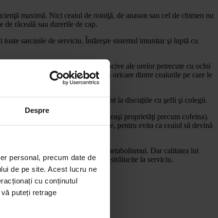
ficienţă maximă. Nici ceaiul de roiniţă, de anason sau cel de chimen nu
e de răceală sau durerile de cap.
 toate sarcinile de serviciu. Întăreşte sistemul imunitar şi luptă cu
izuale. Astfel vei combate efectele nocive ale orelor petrecute cu ochii
plu este să adaugi fructe de goji în oricare dintre ceaiurile pe care le
elebrale, așa că vei putea fi mai atent la discuţiile cu şefii şi colegii.
Despre
 în a ne menţine activi (teina are aceleaşi proprietăţi precum cofeina).
oţi pliculeţul din cană după trei minute, pentru evita ca ceaiul să devină
e savoare.
 este apreciat pentru că accelerează metabolismul. Dar calitatea lui
ter personal, precum date de
ntă de
citrice
este cheia spre rezultate strălucite la serviciu.
lui de pe site. Acest lucru ne
racționați cu conținutul
 vă puteți retrage