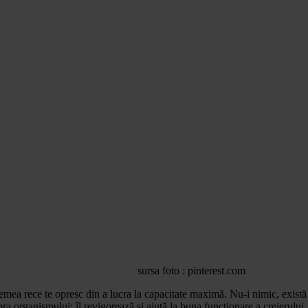
sursa foto : pinterest.com
remea rece te opresc din a lucra la capacitate maximă. Nu-i nimic, există 
a organismului: îl revigorează şi ajută la buna funcţionare a creierului.