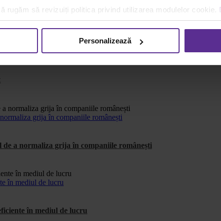
ă rugăm să revizuiți politica privind utilizarea modulelor cookie.
Personalizează
t
ormaliza grija în companiile românești
e a normaliza grija în companiile românești
te în mediul de lucru
ficiente în mediul de lucru