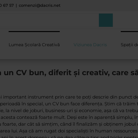
0 67 57
|
comenzi@dacris.net
Lumea Școlară Creativă
Viziunea Dacris
Spații d
n CV bun, diferit și creativ, care să
ai important instrument prin care te poți descrie din punct d
a perioadă în special, un CV bun face diferența. Știm că trăim t
 la nivel de joburi, business-uri și economie, așa că va trebu
esta contează foarte mult. Deși este în aparență simplu, î
 foarte, dar cât să simțim, când îl finalizăm și obținem jobul 
alizarea lui. Așa că am rugat doi specialiști în human ressource
 ani în acest domeniu, să ne dea câteva tips and tricks pen