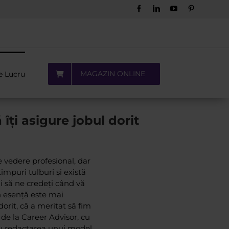
Facebook
LinkedIn
YouTube
Pinterest
MAGAZIN ONLINE
e Lucru
 îți asigure jobul dorit
e vedere profesional, dar
impuri tulburi și există
i să ne credeți când vă
n esență este mai
dorit, că a meritat să fim
s de la Career Advisor, cu
tru redactarea unui model