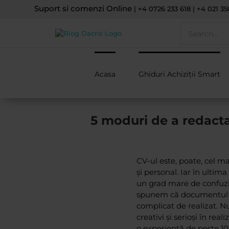
Skip
Suport si comenzi Online
| +4 0726 233 618 | +4 021 35
to
Search
content
for:
Acasa
Ghiduri Achiziții Smart
5 moduri de a redacta u
CV-ul este, poate, cel m
și personal. Iar în ultim
un grad mare de confuzie,
spunem că documentul ac
complicat de realizat. Nu
creativi și serioși în re
o experiență de peste 10