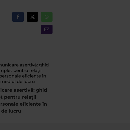
Facebook
X
WhatsApp
Email
Ce idei de afaceri pentru
care asertivă: ghid
femei poți începe de acasă
 pentru relații
ghid complet
rsonale eficiente în
 de lucru