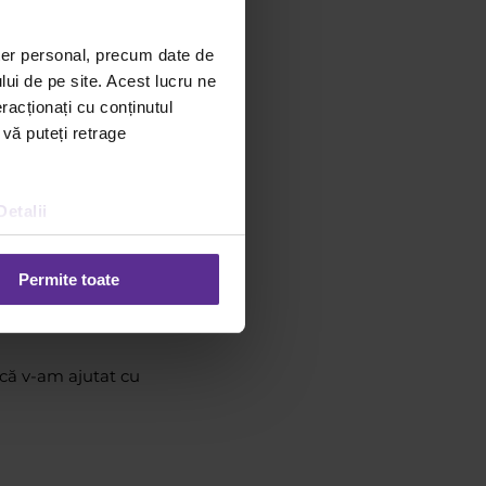
ter personal, precum date de
lui de pe site. Acest lucru ne
e de-a gata, cum sunt, de
racționați cu conținutul
estabilit, nu spune
 vă puteți retrage
ică timp prezintă
 trebui niciodată să
Detalii
lui profesional, un
, realizări și
Permite toate
ute sau cursuri urmate de
l deseori în contactarea
 că v-am ajutat cu