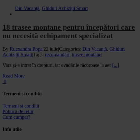
Din Vacanță
,
Ghiduri Achiziții Smart
18 trasee montane pentru începători care
nu necesită echipament specializat
By
Rucxandra Popa
|
22 iulie
|
Categories:
Din Vacanță
,
Ghiduri
Achiziții Smart
|
Tags:
recomandări
,
trasee montane
|
Vara și-a intrat în drepturi, iar evadările răcoroase la aer
[...]
Read More
0
Termeni si conditii
Termeni si conditii
Politica de retur
Cum cumpar?
Info utile