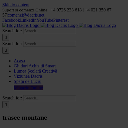
Skip to content
| +4 0726 233 618 | +4 021 350 67
Suport si comenzi Online
57
|
comenzi@dacris.net
Facebook
LinkedIn
YouTube
Pinterest
Search for:
Search for:
Acasa
Ghiduri Achiziții Smart
Lumea Școlară Creativă
Viziunea Dacris
Spații de Lucru
Magazin Online
Search for:
trasee montane