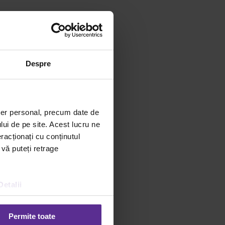
Despre
ter personal, precum date de
lui de pe site. Acest lucru ne
racționați cu conținutul
 vă puteți retrage
or
|
Detalii
Permite toate