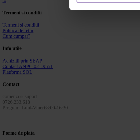
0
Termeni si conditii
Termeni si conditii
Politica de retur
Cum cumpar?
Info utile
Achizitii prin SEAP
Contact ANPC 021-9551
Platforma SOL
Contact
comenzi si suport
0726.233.618
Program: Luni-Vineri:8:00-16:30
Forme de plata