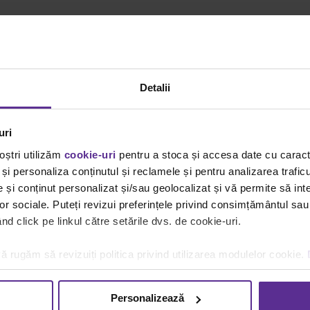
Detalii
uri
oștri utilizăm
cookie-uri
pentru a stoca și accesa date cu carac
n
și personaliza conținutul și reclamele și pentru analizarea traficu
și conținut personalizat și/sau geolocalizat și vă permite să inte
lor sociale. Puteți revizui preferințele privind consimțământul sau
u pictura si desen
d click pe linkul către setările dvs. de cookie-uri.
:
hartie de desen
,
rechizite pentru desen
,
rechizite pentru pictură
,
toy col
ă rugăm să revizuiți politica privind utilizarea modulelor cookie.
Personalizează