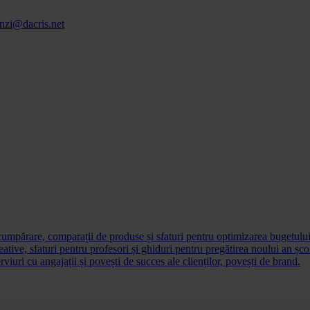
nzi@dacris.net
cumpărare, comparații de produse și sfaturi pentru optimizarea bugetului 
eative, sfaturi pentru profesori și ghiduri pentru pregătirea noului an șco
erviuri cu angajații și povești de succes ale clienților, povești de brand.