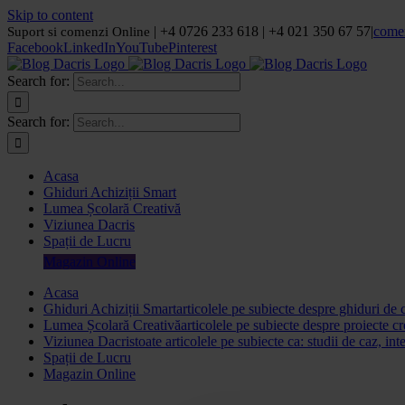
Skip to content
| +4 0726 233 618 | +4 021 350 67 57
|
come
Suport si comenzi Online
Facebook
LinkedIn
YouTube
Pinterest
Search for:
Search for:
Acasa
Ghiduri Achiziții Smart
Lumea Școlară Creativă
Viziunea Dacris
Spații de Lucru
Magazin Online
Acasa
Ghiduri Achiziții Smart
articolele pe subiecte despre ghiduri de 
Lumea Școlară Creativă
articolele pe subiecte despre proiecte cr
Viziunea Dacris
toate articolele pe subiecte ca: studii de caz, int
Spații de Lucru
Magazin Online