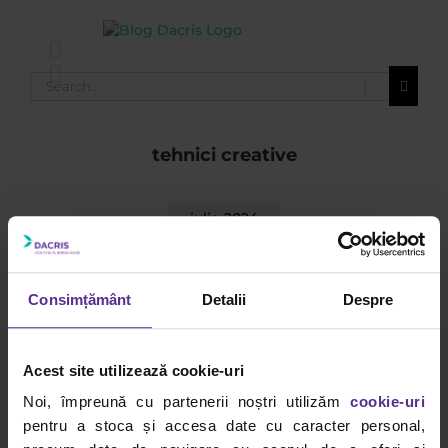
Skip
to
content
Search
for:
tehnici creative
iulie 2024
Consimțământ
Detalii
Despre
Acest site utilizează cookie-uri
Noi, împreună cu partenerii noștri utilizăm
cookie-uri
pentru a stoca și accesa date cu caracter personal,