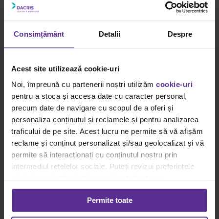
Gallery
Tehnici de scris caligrafic pentru incepatori folosind
instrumentele de scris Pilot
Consimțământ
Detalii
Despre
Ghiduri Achiziții Smart
Tehnici de scris caligrafic pentru incepatori folosind
Acest site utilizează cookie-uri
instrumentele de scris Pilot
Noi, împreună cu partenerii noștri utilizăm
cookie-uri
By
Carmen Savu
|
4 noiembrie
|
Categories:
Ghiduri Achiziții
pentru a stoca și accesa date cu caracter personal,
Smart
|
Tags:
stilouri marca Pilot
,
tehnici de scris caligrafic
|
precum date de navigare cu scopul de a oferi și
Tehnici de scris caligrafic pentru începători folosind instrumentele de
personaliza conținutul și reclamele și pentru analizarea
scris
[...]
traficului de pe site. Acest lucru ne permite să vă afișăm
Read More
reclame și conținut personalizat și/sau geolocalizat și vă
0
permite să interacționați cu conținutul nostru prin
intermediul rețelelor sociale. Puteți revizui preferințele
Termeni si conditii
privind consimțământul sau vă puteți retrage
Termeni si conditii
consimțământul oricând, făcând click pe linkul către
Politica de retur
Permite toate
setările dvs. de cookie-uri.
Cum cumpar?