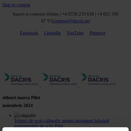
Skip to content
| +4 0726 233 618 | +4 021 350
Suport si comenzi Online
67 57
|
comenzi@dacris.net
Facebook
LinkedIn
YouTube
Pinterest
stilouri marca Pilot
noiembrie 2024
Tehnici de scris caligrafic pentru incepatori folosind
instrumentele de scris Pilot