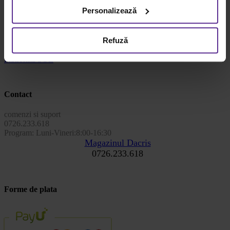
Pentru mai multe informații, vă rugăm să revizuiți politica
Personalizează
privind utilizarea modulelor cookie.
Detalii
Info utile
Refuză
Achizitii prin SEAP
Contact ANPC 021-9551
Platforma SOL
Contact
comenzi si suport
0726.233.618
Program: Luni-Vineri:8:00-16:30
Magazinul Dacris
0726.233.618
Forme de plata