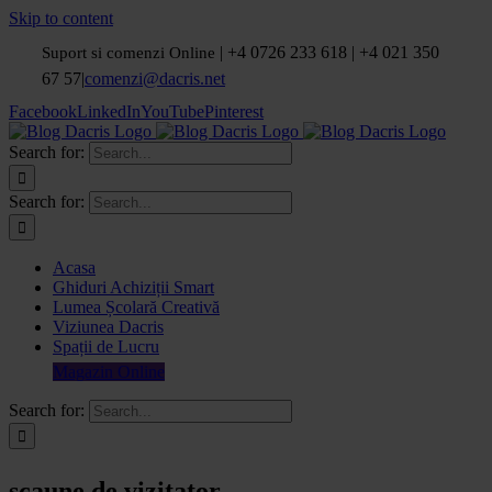
Skip to content
| +4 0726 233 618 | +4 021 350
Suport si comenzi Online
67 57
|
comenzi@dacris.net
Facebook
LinkedIn
YouTube
Pinterest
Search for:
Search for:
Acasa
Ghiduri Achiziții Smart
Lumea Școlară Creativă
Viziunea Dacris
Spații de Lucru
Magazin Online
Search for:
scaune de vizitator