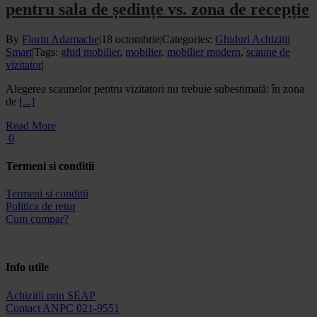
pentru sala de ședințe vs. zona de recepție
By
Florin Adamache
|
18 octombrie
|
Categories:
Ghiduri Achiziții
Smart
|
Tags:
ghid mobilier
,
mobilier
,
mobilier modern
,
scaune de
vizitator
|
Alegerea scaunelor pentru vizitatori nu trebuie subestimată: în zona
de
[...]
Read More
0
Termeni si conditii
Termeni si conditii
Politica de retur
Cum cumpar?
Info utile
Achizitii prin SEAP
Contact ANPC 021-9551