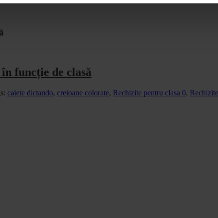
să
 în funcție de clasă
s:
caiete dictando
,
creioane colorate
,
Rechizite pentru clasa 0
,
Rechizite