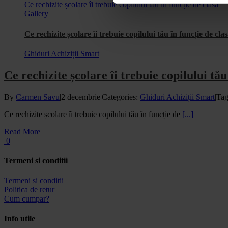
Ce rechizite școlare îi trebuie copilului tău în funcție de clasă
Gallery
Ce rechizite școlare îi trebuie copilului tău în funcție de cla
Ghiduri Achiziții Smart
Ce rechizite școlare îi trebuie copilului tău
By
Carmen Savu
|
2 decembrie
|
Categories:
Ghiduri Achiziții Smart
|
Tag
Ce rechizite școlare îi trebuie copilului tău în funcție de
[...]
Read More
0
Termeni si conditii
Termeni si conditii
Politica de retur
Cum cumpar?
Info utile