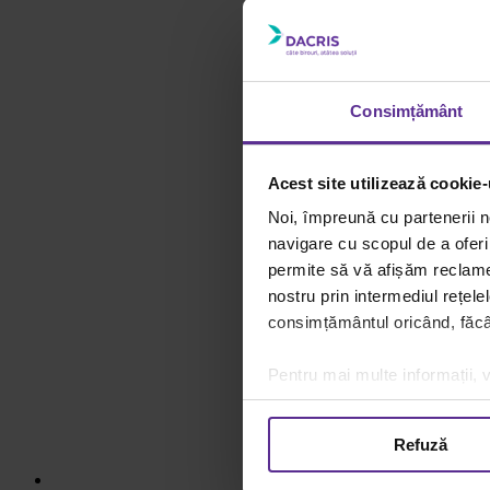
Consimțământ
Acest site utilizează cookie-
Noi, împreună cu partenerii n
navigare cu scopul de a oferi 
permite să vă afișăm reclame 
nostru prin intermediul rețele
consimțământul oricând, făcân
Pentru mai multe informații, v
Refuză