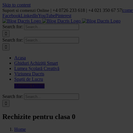
Skip to content
| +4 0726 233 618 | +4 021 350 67 57
|
come
Suport si comenzi Online
Facebook
LinkedIn
YouTube
Pinterest
Search for:
Search for:
Acasa
Ghiduri Achiziții Smart
Lumea Școlară Creativă
Viziunea Dacris
Spații de Lucru
Magazin Online
Search for:
Rechizite pentru clasa 0
Home