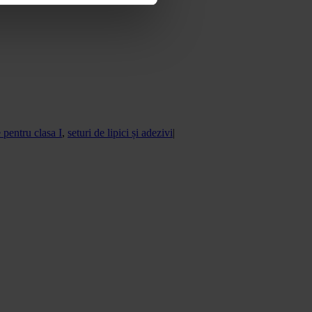
 pentru clasa I
,
seturi de lipici și adezivi
|