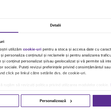
Detalii
uri
oștri utilizăm
cookie-uri
pentru a stoca și accesa date cu carac
și personaliza conținutul și reclamele și pentru analizarea traficu
și conținut personalizat și/sau geolocalizat și vă permite să inte
lor sociale. Puteți revizui preferințele privind consimțământul sau
d click pe linkul către setările dvs. de cookie-uri.
ă rugăm să revizuiți politica privind utilizarea modulelor cookie.
Personalizează