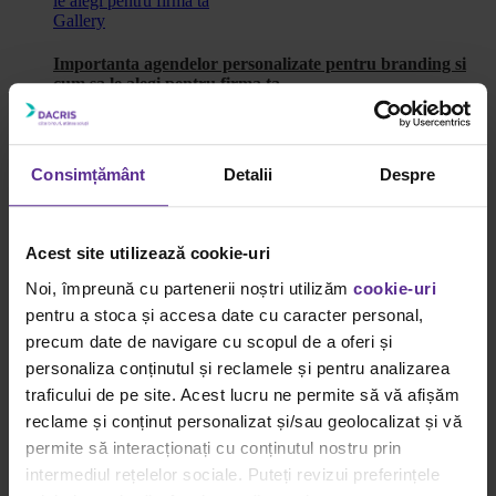
le alegi pentru firma ta
Gallery
Importanta agendelor personalizate pentru branding si
cum sa le alegi pentru firma ta
Ghiduri Achiziții Smart
Importanta agendelor personalizate pentru branding si cum sa
Consimțământ
Detalii
Despre
le alegi pentru firma ta
By
Rucxandra Popa
|
2 iunie
|
Categories:
Ghiduri Achiziții
Smart
|
Tags:
instrumente de scris de calitate
,
Produsele
Acest site utilizează cookie-uri
personalizabile pentru birou
,
suporturi de birou
|
Noi, împreună cu partenerii noștri utilizăm
cookie-uri
Importanța agendelor personalizate pentru branding și cum să le
pentru a stoca și accesa date cu caracter personal,
alegi
[...]
precum date de navigare cu scopul de a oferi și
Read More
personaliza conținutul și reclamele și pentru analizarea
0
traficului de pe site. Acest lucru ne permite să vă afișăm
reclame și conținut personalizat și/sau geolocalizat și vă
Termeni si conditii
permite să interacționați cu conținutul nostru prin
Termeni si conditii
intermediul rețelelor sociale. Puteți revizui preferințele
Politica de retur