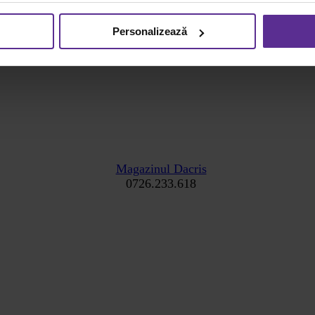
Personalizează
Magazinul Dacris
0726.233.618