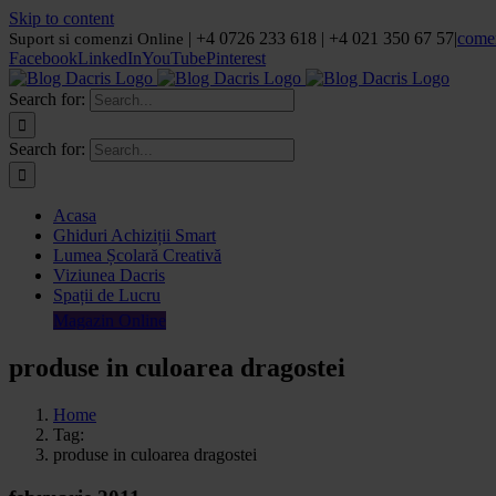
Skip to content
| +4 0726 233 618 | +4 021 350 67 57
|
come
Suport si comenzi Online
Facebook
LinkedIn
YouTube
Pinterest
Search for:
Search for:
Acasa
Ghiduri Achiziții Smart
Lumea Școlară Creativă
Viziunea Dacris
Spații de Lucru
Magazin Online
produse in culoarea dragostei
Home
Tag:
produse in culoarea dragostei