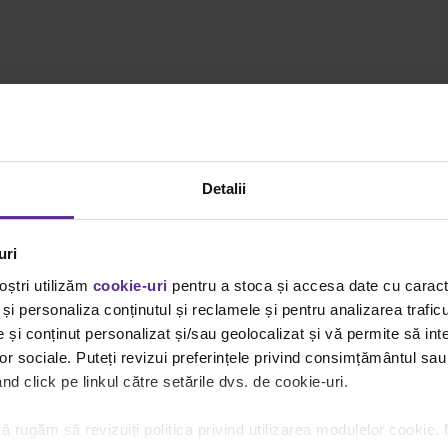
Detalii
,
produse in culoarea dragostei
|
uri
oștri utilizăm
cookie-uri
pentru a stoca și accesa date cu carac
și personaliza conținutul și reclamele și pentru analizarea traficu
și conținut personalizat și/sau geolocalizat și vă permite să inte
lor sociale. Puteți revizui preferințele privind consimțământul sau
d click pe linkul către setările dvs. de cookie-uri.
ă rugăm să revizuiți politica privind utilizarea modulelor cookie.