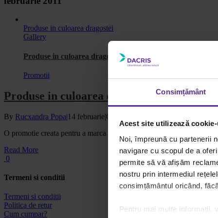
februarie 2011
Produse in culoarea dragostei
Gallery
Produse in culoarea dragostei
Promotii
Consimțământ
Produse in culoarea dragostei
By
Rucxandra Popa
|
14 februarie
|
Categories:
Promotii
|
Tags:
papetarie
Acest site utilizează cookie-
O promotie creata pentru a marca ziua de azi, 14
[...]
Noi, împreună cu partenerii n
Read More
navigare cu scopul de a oferi 
0
permite să vă afișăm reclame 
nostru prin intermediul rețele
Termeni si conditii
consimțământul oricând, făcân
Termeni si conditii
Politica de retur
Pentru mai multe informații, v
Cum cumpar?