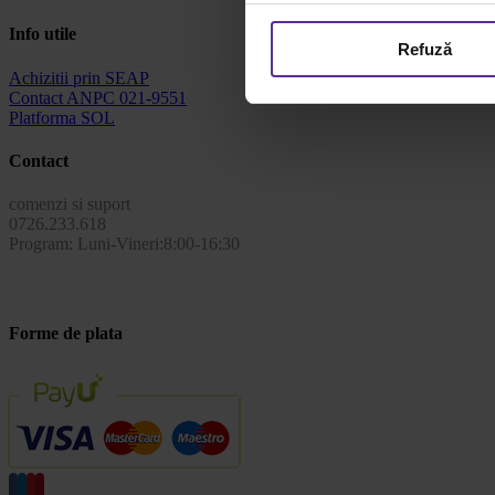
Info utile
Refuză
Achizitii prin SEAP
Contact ANPC 021-9551
Platforma SOL
Contact
comenzi si suport
0726.233.618
Program: Luni-Vineri:8:00-16:30
Forme de plata