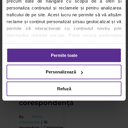
precum date de navigare cu scopul de a oferi și
personaliza conținutul și reclamele și pentru analizarea
traficului de pe site. Acest lucru ne permite să vă afișăm
Unde
reclame și conținut personalizat și/sau geolocalizat și vă
se
permite să interacționați cu conținutul nostru prin
scriu
intermediul rețelelor sociale. Puteți revizui preferințele
destinatarul
privind consimțământul sau vă puteți retrage
și
consimțământul oricând, făcând click pe linkul către
expeditorul
Permite toate
setările dvs. de cookie-uri.
pe
Pentru mai multe informații, vă rugăm să revizuiți politica
plic:
Personalizează
privind utilizarea modulelor cookie.
Detalii
ghid
practic
Refuză
de
corespondență
By
Florin
Adamache
|
16
decembrie
|
Categories: