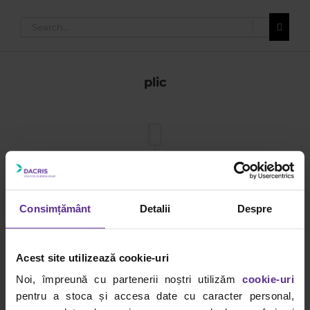
Search
for:
plic
decembrie
2025
Consimțământ
Detalii
Despre
i
e
Acest site utilizează cookie-uri
ic
Noi, împreună cu partenerii noștri utilizăm
cookie-uri
ă
pentru a stoca și accesa date cu caracter personal,
i