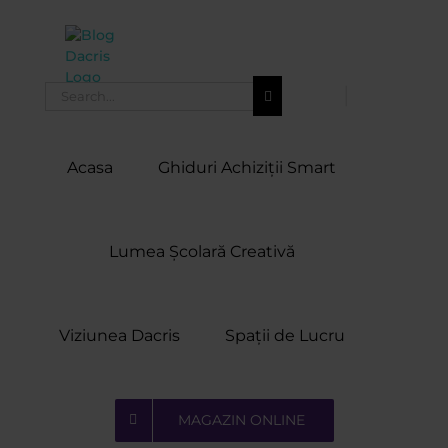
Skip
to
content
Search
for:
Acasa
Ghiduri Achiziții Smart
Lumea Școlară Creativă
Viziunea Dacris
Spații de Lucru
MAGAZIN ONLINE