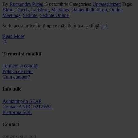
By
Rucxandra Popa
|
15 octombrie
|
Categories:
Uncategorized
|
Tags:
Birou
,
Dacris
,
La Birou
,
Meetings
,
Oamenii din birou
,
Online
Meetings
,
Sedinte
,
Sedinte Online
|
Scriu acest articol în timp ce mă aflu într-o ședință
[...]
Read More
0
Termeni si conditii
Termeni si conditii
Politica de retur
Cum cumpar?
Info utile
Achizitii prin SEAP
Contact ANPC 021-9551
Platforma SOL
Contact
comenzi si suport