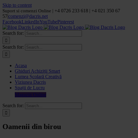
Skip to content
| +4 0726 233 618 | +4 021 350 67
Suport si comenzi Online
57
|
comenzi@dacris.net
Facebook
LinkedIn
YouTube
Pinterest
Search for:
Search for:
Acasa
Ghiduri Achiziții Smart
Lumea Școlară Creativă
Viziunea Dacris
Spații de Lucru
Magazin Online
Search for:
Oamenii din birou