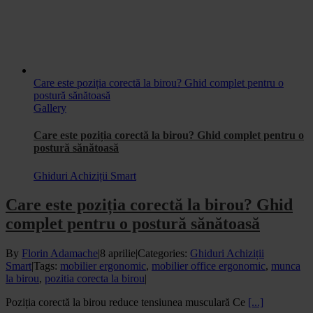
Care este poziția corectă la birou? Ghid complet pentru o
postură sănătoasă
Gallery
Care este poziția corectă la birou? Ghid complet pentru o
postură sănătoasă
Ghiduri Achiziții Smart
Care este poziția corectă la birou? Ghid
complet pentru o postură sănătoasă
By
Florin Adamache
|
8 aprilie
|
Categories:
Ghiduri Achiziții
Smart
|
Tags:
mobilier ergonomic
,
mobilier office ergonomic
,
munca
la birou
,
pozitia corecta la birou
|
Poziția corectă la birou reduce tensiunea musculară Ce
[...]