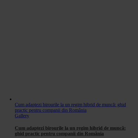
Cum adaptezi birourile la un regim hibrid de muncă: ghid
practic pentru companii din România
Gallery
Cum adaptezi birourile la un regim hibrid de muncă:
ghid practic pentru companii din România