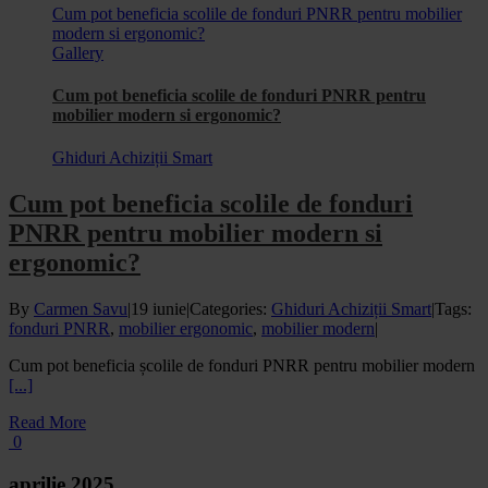
Cum pot beneficia scolile de fonduri PNRR pentru mobilier
modern si ergonomic?
Gallery
Cum pot beneficia scolile de fonduri PNRR pentru
mobilier modern si ergonomic?
Ghiduri Achiziții Smart
Cum pot beneficia scolile de fonduri
PNRR pentru mobilier modern si
ergonomic?
By
Carmen Savu
|
19 iunie
|
Categories:
Ghiduri Achiziții Smart
|
Tags:
fonduri PNRR
,
mobilier ergonomic
,
mobilier modern
|
Cum pot beneficia școlile de fonduri PNRR pentru mobilier modern
[...]
Read More
0
aprilie 2025