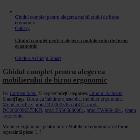
Ghidul complet pentru alegerea mobilierului de birou
ergonomic
Gallery
Ghidul complet pentru alegerea mobilierului de birou
ergonomic
Ghiduri Achiziții Smart
Ghidul complet pentru alegerea
mobilierului de birou ergonomic
By
Carmen Savu
|
23 septembrie
|
Categories:
Ghiduri Achiziții
Smart
|
Tags:
Birou cu înălțime ajustabila
,
mobilier ergonomic
,
Mobilier office
,
prod-DC0000396574KD
,
prod-
DC0000396575KD
,
prod-ESS65880001
,
prod-FW9694001
,
scaun
ergonomic
|
Mobilier ergonomic pentru birou Mobilierul ergonomic de birou
reprezintă piese
[...]