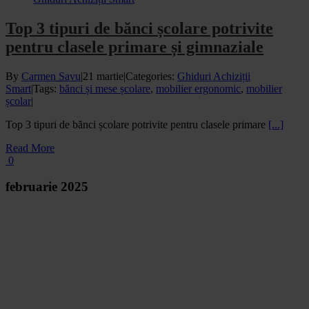
Top 3 tipuri de bănci școlare potrivite
pentru clasele primare și gimnaziale
By
Carmen Savu
|
21 martie
|
Categories:
Ghiduri Achiziții
Smart
|
Tags:
bănci și mese școlare
,
mobilier ergonomic
,
mobilier
școlar
|
Top 3 tipuri de bănci școlare potrivite pentru clasele primare
[...]
Read More
0
februarie 2025