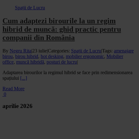
Spații de Lucru
Cum adaptezi birourile la un regim
hibrid de muncă: ghid practic pentru
companii din România
By
Negru Rita
|
23 iulie
|
Categories:
Spații de Lucru
|
Tags:
amenajare
birou
,
birou hibrid
,
hot desking
,
mobilier ergonomic
,
Mobilier
office
,
muncă hibridă
,
posturi de lucru
|
Adaptarea birourilor la regimul hibrid se face prin redimensionarea
spațiului
[...]
Read More
0
aprilie 2026