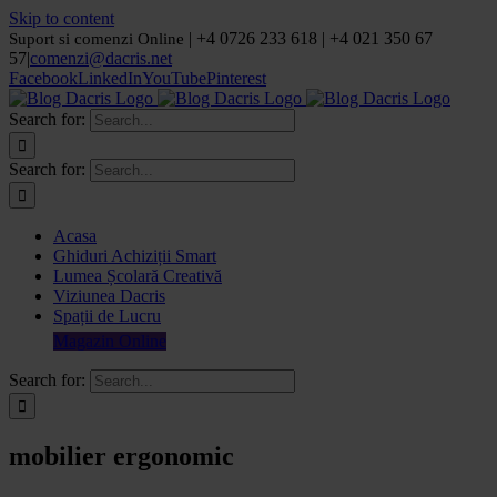
Skip to content
| +4 0726 233 618 | +4 021 350 67
Suport si comenzi Online
57
|
comenzi@dacris.net
Facebook
LinkedIn
YouTube
Pinterest
Search for:
Search for:
Acasa
Ghiduri Achiziții Smart
Lumea Școlară Creativă
Viziunea Dacris
Spații de Lucru
Magazin Online
Search for:
mobilier ergonomic