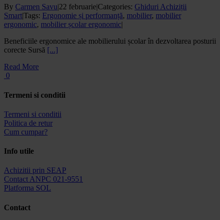
By
Carmen Savu
|
22 februarie
|
Categories:
Ghiduri Achiziții
Smart
|
Tags:
Ergonomie și performanță
,
mobilier
,
mobilier
ergonomic
,
mobilier școlar ergonomic
|
Beneficiile ergonomice ale mobilierului școlar în dezvoltarea posturii
corecte Sursă
[...]
Read More
0
Termeni si conditii
Termeni si conditii
Politica de retur
Cum cumpar?
Info utile
Achizitii prin SEAP
Contact ANPC 021-9551
Platforma SOL
Contact