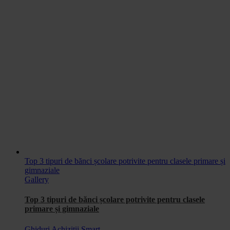
Top 3 tipuri de bănci școlare potrivite pentru clasele primare și
gimnaziale
Gallery
Top 3 tipuri de bănci școlare potrivite pentru clasele
primare și gimnaziale
Ghiduri Achiziții Smart