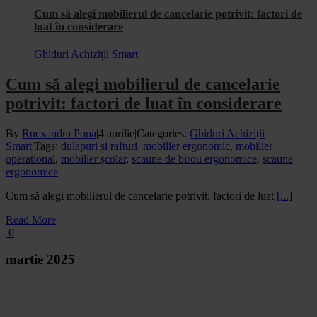
Cum să alegi mobilierul de cancelarie potrivit: factori de
luat în considerare
Ghiduri Achiziții Smart
Cum să alegi mobilierul de cancelarie
potrivit: factori de luat în considerare
By
Rucxandra Popa
|
4 aprilie
|
Categories:
Ghiduri Achiziții
Smart
|
Tags:
dulapuri și rafturi
,
mobilier ergonomic
,
mobilier
operational
,
mobilier școlar
,
scaune de birou ergonomice
,
scaune
ergonomice
|
Cum să alegi mobilierul de cancelarie potrivit: factori de luat
[...]
Read More
0
martie 2025