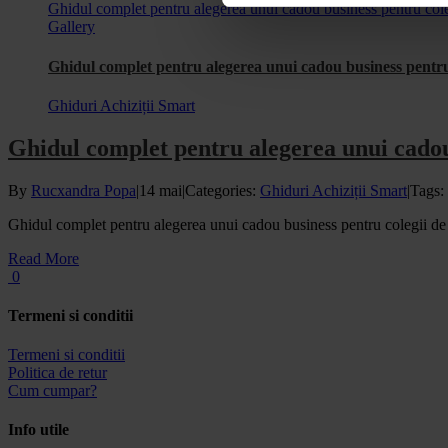
Ghidul complet pentru alegerea unui cadou business pentru col
Gallery
Ghidul complet pentru alegerea unui cadou business pentr
Ghiduri Achiziții Smart
Ghidul complet pentru alegerea unui cadou
By
Rucxandra Popa
|
14 mai
|
Categories:
Ghiduri Achiziții Smart
|
Tags:
Ghidul complet pentru alegerea unui cadou business pentru colegii d
Read More
0
Termeni si conditii
Termeni si conditii
Politica de retur
Cum cumpar?
Info utile