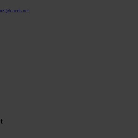
nzi@dacris.net
t