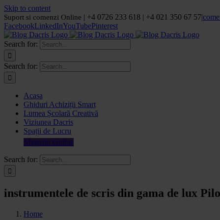
Skip to content
| +4 0726 233 618 | +4 021 350 67 57
|
come
Suport si comenzi Online
Facebook
LinkedIn
YouTube
Pinterest
Search for:
Search for:
Acasa
Ghiduri Achiziții Smart
Lumea Școlară Creativă
Viziunea Dacris
Spații de Lucru
Magazin Online
Search for:
instrumentele de scris din gama de lux Pilo
Home