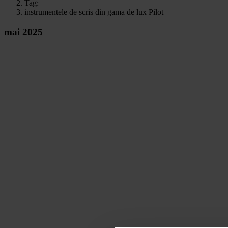
Tag:
instrumentele de scris din gama de lux Pilot
mai 2025