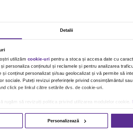
Detalii
uri
oștri utilizăm
cookie-uri
pentru a stoca și accesa date cu carac
și personaliza conținutul și reclamele și pentru analizarea traficu
și conținut personalizat și/sau geolocalizat și vă permite să inte
lor sociale. Puteți revizui preferințele privind consimțământul sau
d click pe linkul către setările dvs. de cookie-uri.
ă rugăm să revizuiți politica privind utilizarea modulelor cookie.
Personalizează