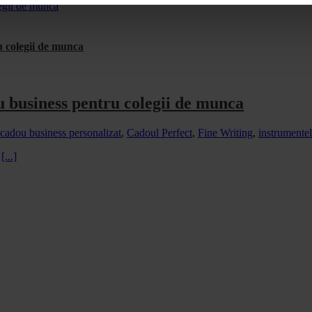
egii de munca
u colegii de munca
 business pentru colegii de munca
cadou business personalizat
,
Cadoul Perfect
,
Fine Writing
,
instrumentel
e
[...]