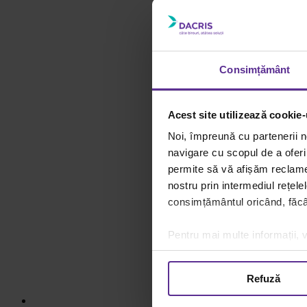
Consimțământ
Acest site utilizează cookie-
Noi, împreună cu partenerii n
navigare cu scopul de a oferi 
permite să vă afișăm reclame 
nostru prin intermediul rețele
consimțământul oricând, făcân
Pentru mai multe informații, v
Refuză