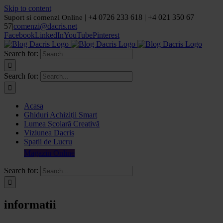
Skip to content
| +4 0726 233 618 | +4 021 350 67
Suport si comenzi Online
57
|
comenzi@dacris.net
Facebook
LinkedIn
YouTube
Pinterest
Search for:
Search for:
Acasa
Ghiduri Achiziții Smart
Lumea Școlară Creativă
Viziunea Dacris
Spații de Lucru
Magazin Online
Search for:
informatii