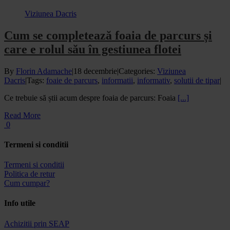
Viziunea Dacris
Cum se completează foaia de parcurs și
care e rolul său în gestiunea flotei
By
Florin Adamache
|
18 decembrie
|
Categories:
Viziunea
Dacris
|
Tags:
foaie de parcurs
,
informatii
,
informativ
,
solutii de tipar
|
Ce trebuie să știi acum despre foaia de parcurs: Foaia
[...]
Read More
0
Termeni si conditii
Termeni si conditii
Politica de retur
Cum cumpar?
Info utile
Achizitii prin SEAP