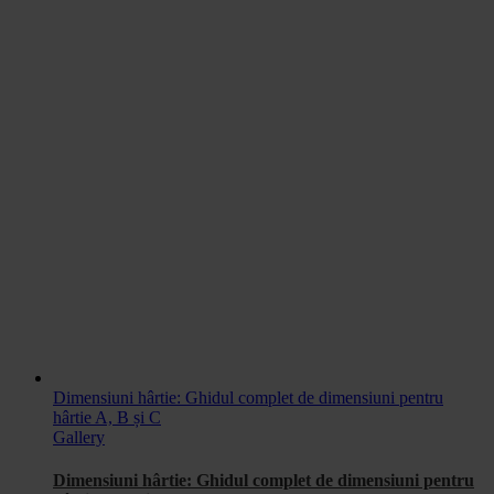
Dimensiuni hârtie: Ghidul complet de dimensiuni pentru
hârtie A, B și C
Gallery
Dimensiuni hârtie: Ghidul complet de dimensiuni pentru