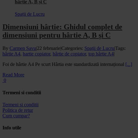
hârtie A, B și C
Spații de Lucru
Dimensiuni hârtie: Ghidul complet de
dimensiuni pentru hârtie A, B și C
By
Carmen Savu
|
22 februarie
|
Categories:
Spații de Lucru
|
Tags:
hârtie A4
,
hartie copiator
,
hârtie de copiator
,
top hârtie A4
|
Foi de hârtie A4 Pe scurt Hârtia este standardizată internațional
[...]
Read More
0
Termeni si conditii
Termeni si conditii
Politica de retur
Cum cumpar?
Info utile