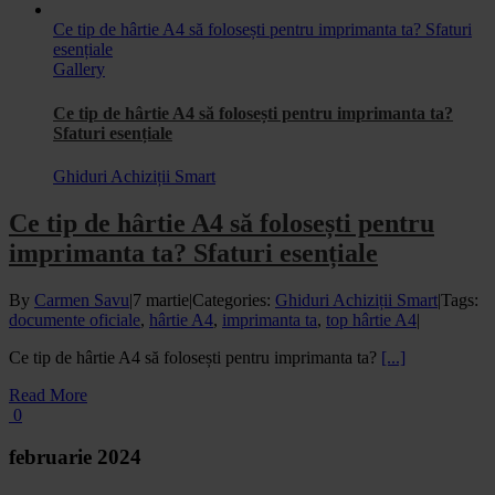
Ce tip de hârtie A4 să folosești pentru imprimanta ta? Sfaturi
esențiale
Gallery
Ce tip de hârtie A4 să folosești pentru imprimanta ta?
Sfaturi esențiale
Ghiduri Achiziții Smart
Ce tip de hârtie A4 să folosești pentru
imprimanta ta? Sfaturi esențiale
By
Carmen Savu
|
7 martie
|
Categories:
Ghiduri Achiziții Smart
|
Tags:
documente oficiale
,
hârtie A4
,
imprimanta ta
,
top hârtie A4
|
Ce tip de hârtie A4 să folosești pentru imprimanta ta?
[...]
Read More
0
februarie 2024