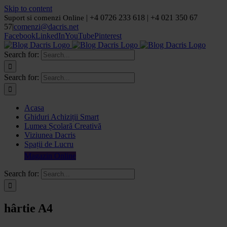
Skip to content
| +4 0726 233 618 | +4 021 350 67
Suport si comenzi Online
57
|
comenzi@dacris.net
Facebook
LinkedIn
YouTube
Pinterest
Search for:
Search for:
Acasa
Ghiduri Achiziții Smart
Lumea Școlară Creativă
Viziunea Dacris
Spații de Lucru
Magazin Online
Search for:
hârtie A4