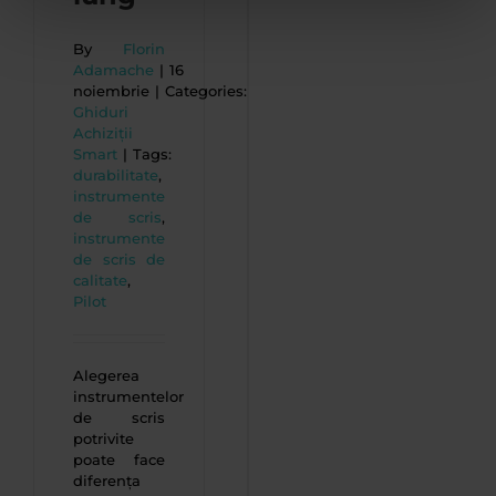
By
Florin
Adamache
|
16
noiembrie
|
Categories:
Ghiduri
Achiziții
Smart
|
Tags:
durabilitate
,
instrumente
de scris
,
instrumente
de scris de
calitate
,
Pilot
Alegerea
instrumentelor
de scris
potrivite
poate face
diferența