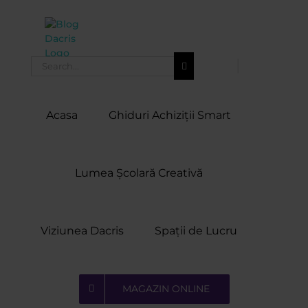
Skip
to
content
Search
for:
Acasa
Ghiduri Achiziții Smart
Lumea Școlară Creativă
Viziunea Dacris
Spații de Lucru
MAGAZIN ONLINE