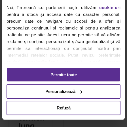
Expertul
Noi, împreună cu partenerii noștri utilizăm
cookie-uri
Dacris
pentru a stoca și accesa date cu caracter personal,
te
precum date de navigare cu scopul de a oferi și
învață:
personaliza conținutul și reclamele și pentru analizarea
Cum
traficului de pe site. Acest lucru ne permite să vă afișăm
să
reclame și conținut personalizat și/sau geolocalizat și vă
alegi
permite să interacționați cu conținutul nostru prin
intermediul rețelelor sociale. Puteți revizui preferințele
instrumente
privind consimțământul sau vă puteți retrage
de
consimțământul oricând, făcând click pe linkul către
scris
Permite toate
setările dvs. de cookie-uri.
durabile
și să
Pentru mai multe informații, vă rugăm să revizuiți politica
Personalizează
reduci
privind utilizarea modulelor cookie.
Detalii
costurile
Refuză
pe
termen
lung