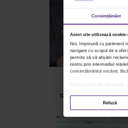
Consimțământ
vârstele: ghid complet
Acest site utilizează cookie-
jocuri de rol
andări
Noi, împreună cu partenerii n
navigare cu scopul de a oferi 
permite să vă afișăm reclame 
nostru prin intermediul rețele
consimțământul oricând, făcân
Jocuri pe hârtie 
Pentru mai multe informații, v
toate vârstele: 
complet cu X și 0,
și jocuri de r
Refuză
By
Florin Adamache
|
17 mai
|
Categorie
Recomandări
|
Tags:
Bullet journaling
,
Cr
mindfulness
,
jocuri pe hârtie
,
Sudoku