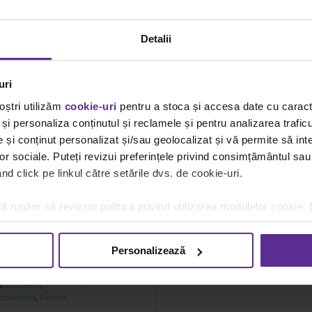
Detalii
uri
oștri utilizăm
cookie-uri
pentru a stoca și accesa date cu carac
și personaliza conținutul și reclamele și pentru analizarea traficu
și conținut personalizat și/sau geolocalizat și vă permite să inte
lor sociale. Puteți revizui preferințele privind consimțământul sau
d click pe linkul către setările dvs. de cookie-uri.
pentru
ă rugăm să revizuiți politica privind utilizarea modulelor cookie.
ghid
 Sudoku
ol
Personalizează
s:
Oameni
,
ossword
,
Desen