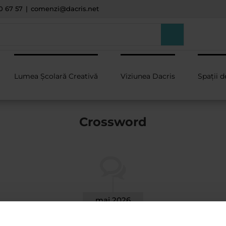
0 67 57
|
comenzi@dacris.net
Lumea Școlară Creativă
Viziunea Dacris
Spații d
Crossword
mai 2026