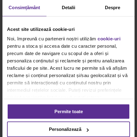
Kitul esential pentru home office
Consimțământ
Detalii
Despre
By
Rucxandra Popa
|
2 august
|
Categories:
Ghiduri Achiziții
Smart
|
Tags:
Accesorii de organizare
,
bibliorafturi
,
coșuri de
depozitare
,
home office
|
Acest site utilizează cookie-uri
Kitul esențial pentru un home office: ce produse nu trebuie
[...]
Noi, împreună cu partenerii noștri utilizăm
cookie-uri
pentru a stoca și accesa date cu caracter personal,
Read More
precum date de navigare cu scopul de a oferi și
0
personaliza conținutul și reclamele și pentru analizarea
Termeni si conditii
traficului de pe site. Acest lucru ne permite să vă afișăm
reclame și conținut personalizat și/sau geolocalizat și vă
Termeni si conditii
permite să interacționați cu conținutul nostru prin
Politica de retur
Cum cumpar?
intermediul rețelelor sociale. Puteți revizui preferințele
privind consimțământul sau vă puteți retrage
consimțământul oricând, făcând click pe linkul către
Info utile
Permite toate
setările dvs. de cookie-uri.
Achizitii prin SEAP
Pentru mai multe informații, vă rugăm să revizuiți politica
Contact ANPC 021-9551
Personalizează
Platforma SOL
privind utilizarea modulelor cookie.
Detalii