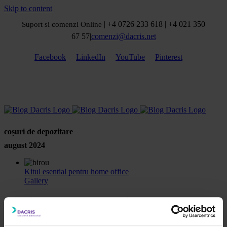
Skip to content
| +4 0726 233 618 | +4 021 350
Suport si comenzi Online
67 57
|
comenzi@dacris.net
Facebook
LinkedIn
YouTube
Pinterest
coșuri de depozitare
august 2024
Kitul esential pentru home office
Gallery
Kitul esential pentru home office
Ghiduri Achiziții Smart