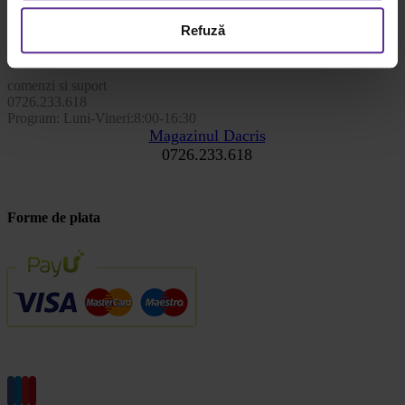
Refuză
Contact
comenzi si suport
0726.233.618
Program: Luni-Vineri:8:00-16:30
Magazinul Dacris
0726.233.618
Forme de plata