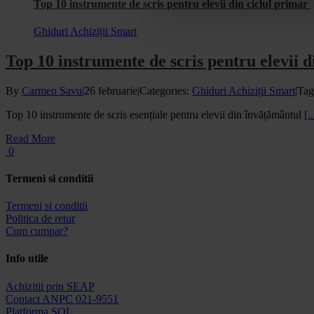
Top 10 instrumente de scris pentru elevii din ciclul primar
Ghiduri Achiziții Smart
Top 10 instrumente de scris pentru elevii 
By
Carmen Savu
|
26 februarie
|
Categories:
Ghiduri Achiziții Smart
|
Tag
Top 10 instrumente de scris esențiale pentru elevii din învățământul
[..
Read More
0
Termeni si conditii
Termeni si conditii
Politica de retur
Cum cumpar?
Info utile
Achizitii prin SEAP
Contact ANPC 021-9551
Platforma SOL