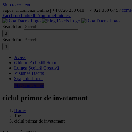
Skip to content
| +4 0726 233 618 | +4 021 350 67 57
|
come
Suport si comenzi Online
Facebook
LinkedIn
YouTube
Pinterest
Search for:
Search for:
Acasa
Ghiduri Achiziții Smart
Lumea Școlară Creativă
Viziunea Dacris
Spații de Lucru
Magazin Online
ciclul primar de invatamant
Home
Tag:
ciclul primar de invatamant