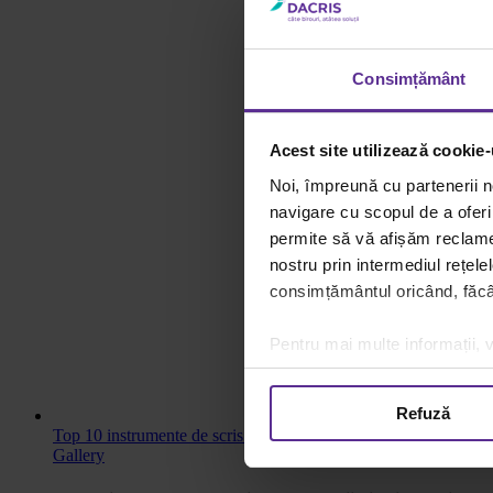
Consimțământ
Acest site utilizează cookie-
Noi, împreună cu partenerii n
navigare cu scopul de a oferi 
permite să vă afișăm reclame 
nostru prin intermediul rețele
consimțământul oricând, făcân
Pentru mai multe informații, v
Refuză
Top 10 instrumente de scris pentru elevii din ciclul primar
Gallery