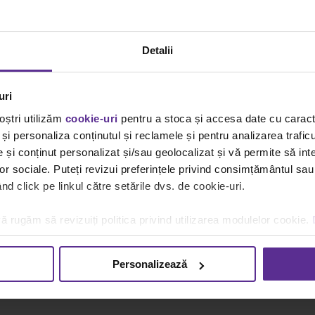
Detalii
uri
oștri utilizăm
cookie-uri
pentru a stoca și accesa date cu carac
și personaliza conținutul și reclamele și pentru analizarea traficu
și conținut personalizat și/sau geolocalizat și vă permite să inte
lor sociale. Puteți revizui preferințele privind consimțământul sau
d click pe linkul către setările dvs. de cookie-uri.
ă rugăm să revizuiți politica privind utilizarea modulelor cookie.
Personalizează