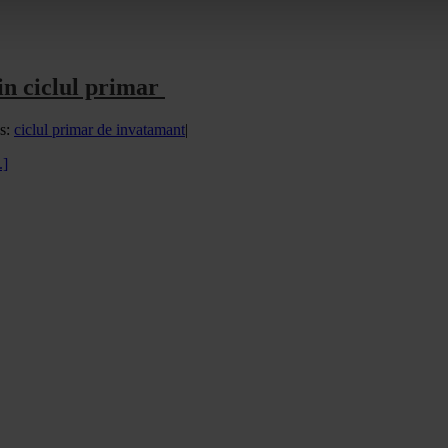
din ciclul primar
s:
ciclul primar de invatamant
|
.]