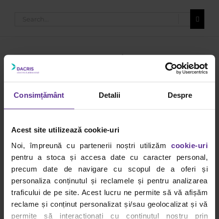
Search
for:
cerneala
Consimțământ
Detalii
Despre
noiembrie
Acest site utilizează cookie-uri
2022
Noi, împreună cu partenerii noștri utilizăm
cookie-uri
pentru a stoca și accesa date cu caracter personal,
au
ru
precum date de navigare cu scopul de a oferi și
n
personaliza conținutul și reclamele și pentru analizarea
traficului de pe site. Acest lucru ne permite să vă afișăm
reclame și conținut personalizat și/sau geolocalizat și vă
Fine
permite să interacționați cu conținutul nostru prin