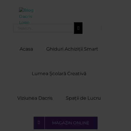
Skip
to
content
Search
for:
Acasa
Ghiduri Achiziții Smart
Lumea Școlară Creativă
Viziunea Dacris
Spații de Lucru
MAGAZIN ONLINE