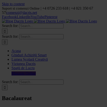
Skip to content
| +4 0726 233 618 | +4 021 350 67
Suport si comenzi Online
57
|
comenzi@dacris.net
Facebook
LinkedIn
YouTube
Pinterest
Search for:
Search for:
Acasa
Ghiduri Achiziții Smart
Lumea Școlară Creativă
Viziunea Dacris
Spații de Lucru
Magazin Online
Search for:
Bacalaureat