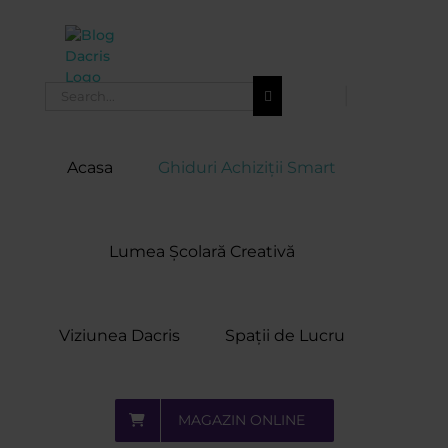
Skip
to
content
Search
for:
Acasa
Ghiduri Achiziții Smart
Lumea Școlară Creativă
Viziunea Dacris
Spații de Lucru
MAGAZIN ONLINE