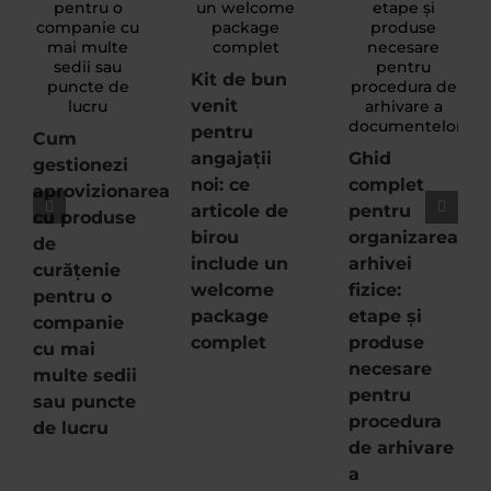
Kit de bun
venit
pentru
Cum
angajații
Ghid
gestionezi
noi: ce
complet
aprovizionarea
articole de
pentru
cu produse
birou
organizarea
de
include un
arhivei
curățenie
welcome
fizice:
pentru o
package
etape și
companie
complet
produse
cu mai
necesare
multe sedii
pentru
sau puncte
procedura
de lucru
de arhivare
a