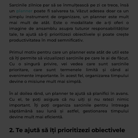
Sarcinile zilnice par să se înmulțească pe zi ce trece, însă
un
planner
poate fi salvarea ta. Văzut adesea doar ca un
simplu instrument de organizare, un planner este mult
mai mult de atât. Este o modalitate de a-ți oferi o
imagine de ansamblu asupra tuturor responsabilităților
tale, te ajută să-ți prioritizezi obiectivele și poate crește
productivitatea în mod semnificativ.
Primul motiv pentru care un planner este atât de util este
că îți permite să vizualizezi sarcinile pe care le ai de făcut.
Cu o singură privire, vei vedea care sunt sarcinile
prioritare, care sunt termenele limită și când ai
evenimente importante. În acest fel, organizarea timpului
devine o misiune mult mai simplă.
În al doilea rând, un planner te ajută să planifici în avans.
Cu el, te poți asigura că nu uiți și nu ratezi nimic
important. Îți poți organiza sarcinile pentru întreaga
săptămână sau lună și astfel, gestionarea timpului
devine mult mai eficientă.
2. Te ajută să îți prioritizezi obiectivele