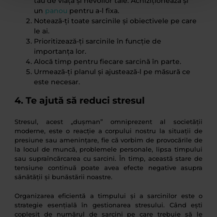
tău de viață și nevoilor tale. Achiziționează și
un
panou
pentru a-l fixa.
Notează-ți toate sarcinile și obiectivele pe care
le ai.
Prioritizează-ți sarcinile în funcție de
importanța lor.
Alocă timp pentru fiecare sarcină în parte.
Urmează-ți planul și ajustează-l pe măsură ce
este necesar.
4. Te ajută să reduci stresul
Stresul, acest „dușman” omniprezent al societății
moderne, este o reacție a corpului nostru la situații de
presiune sau amenințare, fie că vorbim de provocările de
la locul de muncă, problemele personale, lipsa timpului
sau supraîncărcarea cu sarcini. În timp, această stare de
tensiune continuă poate avea efecte negative asupra
sănătății și bunăstării noastre.
Organizarea eficientă a timpului și a sarcinilor este o
strategie esențială în gestionarea stresului. Când ești
copleșit de numărul de sarcini pe care trebuie să le