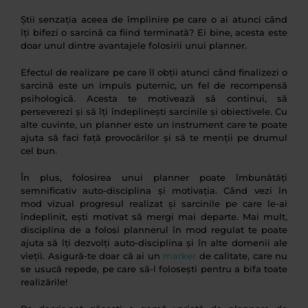
Știi senzația aceea de împlinire pe care o ai atunci când
îți bifezi o sarcină ca fiind terminată? Ei bine, acesta este
doar unul dintre avantajele folosirii unui planner.
Efectul de realizare pe care îl obții atunci când finalizezi o
sarcină este un impuls puternic, un fel de recompensă
psihologică. Acesta te motivează să continui, să
perseverezi și să îți îndeplinești sarcinile și obiectivele. Cu
alte cuvinte, un planner este un instrument care te poate
ajuta să faci față provocărilor și să te menții pe drumul
cel bun.
În plus, folosirea unui planner poate îmbunătăți
semnificativ auto-disciplina și motivația. Când vezi în
mod vizual progresul realizat și sarcinile pe care le-ai
îndeplinit, ești motivat să mergi mai departe. Mai mult,
disciplina de a folosi plannerul în mod regulat te poate
ajuta să îți dezvolți auto-disciplina și în alte domenii ale
vieții. Asigură-te doar că ai un
marker
de calitate, care nu
se usucă repede, pe care să-l folosești pentru a bifa toate
realizările!