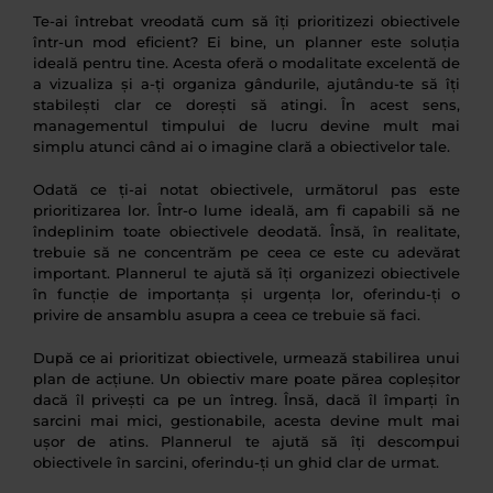
Te-ai întrebat vreodată cum să îți prioritizezi obiectivele
într-un mod eficient? Ei bine, un planner este soluția
ideală pentru tine. Acesta oferă o modalitate excelentă de
a vizualiza și a-ți organiza gândurile, ajutându-te să îți
stabilești clar ce dorești să atingi. În acest sens,
managementul timpului de lucru devine mult mai
simplu atunci când ai o imagine clară a obiectivelor tale.
Odată ce ți-ai notat obiectivele, următorul pas este
prioritizarea lor. Într-o lume ideală, am fi capabili să ne
îndeplinim toate obiectivele deodată. Însă, în realitate,
trebuie să ne concentrăm pe ceea ce este cu adevărat
important. Plannerul te ajută să îți organizezi obiectivele
în funcție de importanța și urgența lor, oferindu-ți o
privire de ansamblu asupra a ceea ce trebuie să faci.
După ce ai prioritizat obiectivele, urmează stabilirea unui
plan de acțiune. Un obiectiv mare poate părea copleșitor
dacă îl privești ca pe un întreg. Însă, dacă îl împarți în
sarcini mai mici, gestionabile, acesta devine mult mai
ușor de atins. Plannerul te ajută să îți descompui
obiectivele în sarcini, oferindu-ți un ghid clar de urmat.