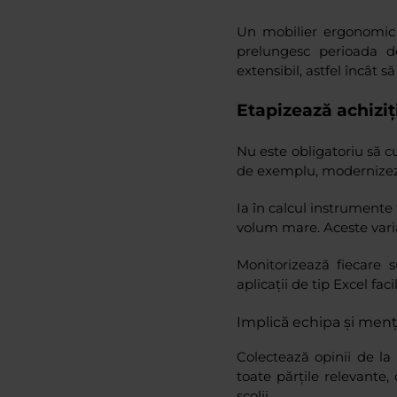
Un mobilier ergonomic 
prelungesc perioada de
extensibil, astfel încât 
Etapizează achiziț
Nu este obligatoriu să cu
de exemplu, modernizezi 
Ia în calcul instrumente 
volum mare. Aceste varia
Monitorizează fiecare 
aplicații de tip Excel fac
Implică echipa și menț
Colectează opinii de la 
toate părțile relevante,
școlii.