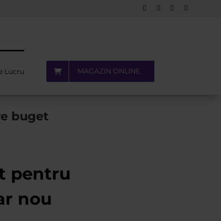
Facebook
LinkedIn
YouTube
Pinterest
MAGAZIN ONLINE
e Lucru
re buget
t pentru
ar nou