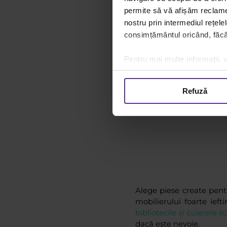
permite să vă afișăm reclame 
nostru prin intermediul rețele
consimțământul oricând, făcân
Pentru mai multe informații, v
Refuză
Alege piese create pentr
mobilierului foarte ieft
bibliotecile și cuierele ș
dacă este nevoie.