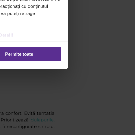
racționați cu conținutul
 vă puteți retrage
Detalii
Permite toate
ă confort. Evită tentația
 Prioritizează
dulapurile,
 fi reconfigurate simplu,