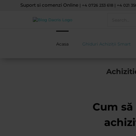
Skip
Suport si comenzi Online
| +4 0726 233 618 | +4 021 35
to
Search
content
for:
Acasa
Ghiduri Achiziții Smart
Achizit
Cum să 
achiz