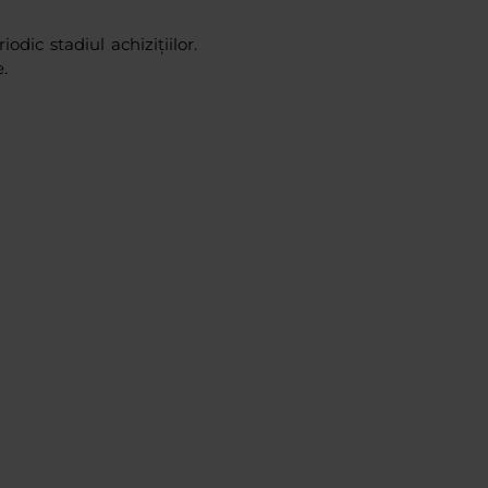
odic stadiul achizițiilor.
.