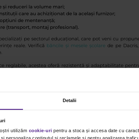
e și reduceri la volume mari;
instituții care au achiziționat de la același furnizor;
i opțiuni de mentenanță;
re (transport, montaj profesional).
pecializați pe sectorul educațional, care pot veni cu propun
erințe reale. Verifică
băncile și mesele școlare
de pe Dacris, 
e.
e reglabile, acestea oferă rezistență și adaptabilitate pentru
nsulta
articolul despre cum să alegi băncile pentru cl
și materiale.
tate și evită compromisurile pe termen scurt!
Detalii
uri
oștri utilizăm
cookie-uri
pentru a stoca și accesa date cu carac
și personaliza conținutul și reclamele și pentru analizarea traficu