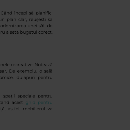
 Când începi să planifici
n plan clar, reușești să
modernizarea unei săli de
ru a seta bugetul corect,
zonele recreative. Notează
esar. De exemplu, o sală
omice, dulapuri pentru
 spații speciale pentru
ltând acest
ghid pentru
ă, astfel, mobilierul va