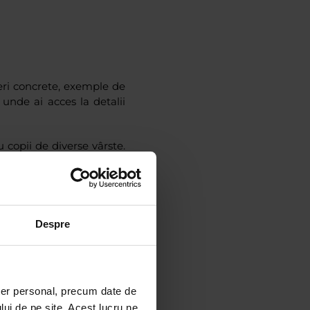
eri concrete, exemple de
unde ai acces la detalii
 copii de diverse vârste.
asele primare
pentru o
Despre
ter personal, precum date de
lui de pe site. Acest lucru ne