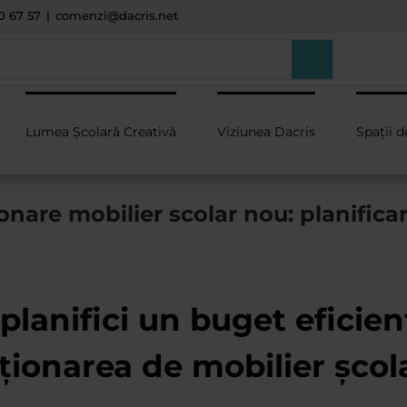
0 67 57
|
comenzi@dacris.net
Lumea Școlară Creativă
Viziunea Dacris
Spații d
ionare mobilier scolar nou: planifica
planifici un buget eficien
iționarea de mobilier școl