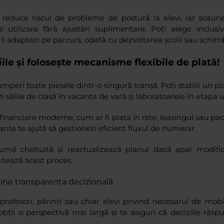
reduce riscul de probleme de postură la elevi, iar scaune
 utilizare fără ajustări suplimentare. Poți alege inclus
să îl adaptezi pe parcurs, odată cu dezvoltarea școlii sau schi
iile și folosește mecanisme flexibile de plată!
mperi toate piesele dintr-o singură tranșă. Poți stabili un pl
sălile de clasă în vacanța de vară și laboratoarele în etapa 
financiare moderne, cum ar fi plata în rate, leasingul sau pac
nte te ajută să gestionezi eficient fluxul de numerar.
sumă cheltuită și reactualizează planul dacă apar modific
ilitează acest proces.
ine transparența decizională
profesori, părinți sau chiar elevi privind necesarul de mobi
 obții o perspectivă mai largă și te asiguri că deciziile răs