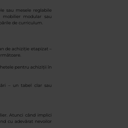
le sau mesele reglabile
iv mobilier modular sau
mbările de curriculum.
an de achiziție etapizat –
următoare.
hetele pentru achiziții în
ări – un tabel clar sau
lier. Atunci când implici
pund cu adevărat nevoilor