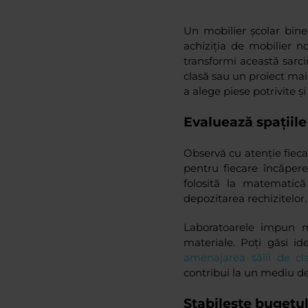
Un mobilier școlar bine 
achiziția de mobilier n
transformi această sarci
clasă sau un proiect mai
a alege piese potrivite și
Evaluează spațiile 
Observă cu atenție fiecar
pentru fiecare încăpere
folosită la matematic
depozitarea rechizitelor.
Laboratoarele impun mo
materiale. Poți găsi i
amenajarea sălii de cl
contribui la un mediu de
Stabilește bugetul