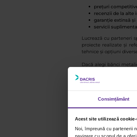
prețuri competitiv
recenzii de la alte 
garanție extinsă ș
servicii suplimenta
Lucrează cu parteneri s
proiecte realizate și ref
tehnice și opțiuni divers
Dacă alegi bănci metalic
De asemenea, poți co
comparație între modele 
Investește în cali
Consimțământ
Acest site utilizează cookie-
Noi, împreună cu partenerii n
navigare cu scopul de a oferi 