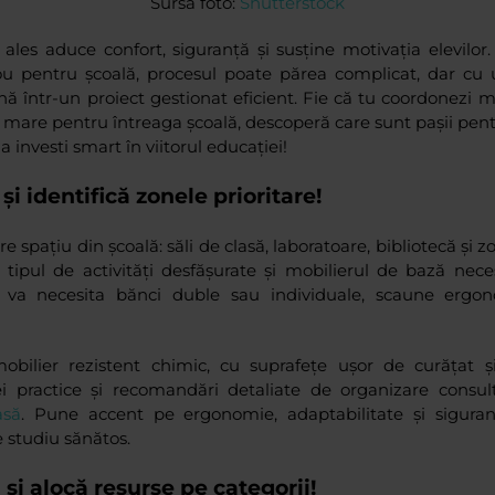
Sursa foto:
Shutterstock
ales aduce confort, siguranță și susține motivația elevilor.
ou pentru școală, procesul poate părea complicat, dar cu u
nă într-un proiect gestionat eficient. Fie că tu coordonezi 
 mare pentru întreaga școală, descoperă care sunt pașii pent
 a investi smart în viitorul educației!
și identifică zonele prioritare!
e spațiu din școală: săli de clasă, laboratoare, bibliotecă și 
 tipul de activități desfășurate și mobilierul de bază nec
ă va necesita bănci duble sau individuale, scaune ergon
bilier rezistent chimic, cu suprafețe ușor de curățat și
dei practice și recomandări detaliate de organizare consu
asă
. Pune accent pe ergonomie, adaptabilitate și siguranț
 studiu sănătos.
 și alocă resurse pe categorii!