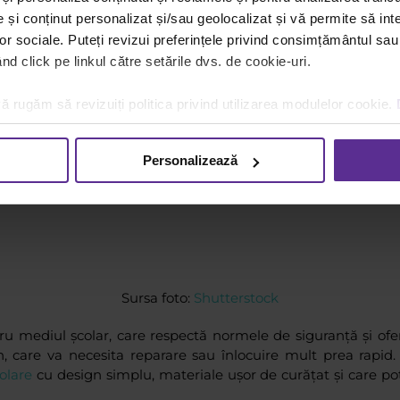
și conținut personalizat și/sau geolocalizat și vă permite să inte
lor sociale. Puteți revizui preferințele privind consimțământul sau
d click pe linkul către setările dvs. de cookie-uri.
ă rugăm să revizuiți politica privind utilizarea modulelor cookie.
Personalizează
Sursa foto:
Shutterstock
u mediul școlar, care respectă normele de siguranță și ofer
in, care va necesita reparare sau înlocuire mult prea rapid.
colare
cu design simplu, materiale ușor de curățat și care pot