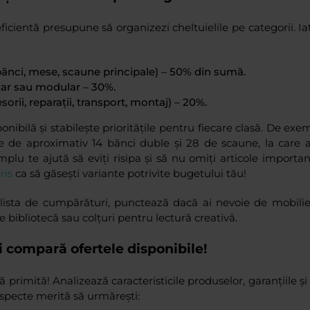
ficientă presupune să organizezi cheltuielile pe categorii. I
bănci, mese, scaune principale) – 50% din sumă.
tar sau modular – 30%.
orii, reparații, transport, montaj) – 20%.
onibilă și stabilește prioritățile pentru fiecare clasă. De ex
ie de aproximativ 14 bănci duble și 28 de scaune, la care
implu te ajută să eviți risipa și să nu omiți articole import
ris
ca să găsești variante potrivite bugetului tău!
 lista de cumpărături, punctează dacă ai nevoie de mobilie
 bibliotecă sau colțuri pentru lectură creativă.
i compară ofertele disponibile!
 primită! Analizează caracteristicile produselor, garanțiile și 
 aspecte merită să urmărești: