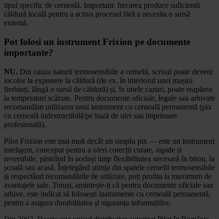
tipul specific de cerneală. Important: frecarea produce suficientă
căldură locală pentru a activa procesul fără a necesita o sursă
externă.
Pot folosi un instrument Frixion pe documente
importante?
NU.
Din cauza naturii termosensibile a cernelii, scrisul poate deveni
incolor la expunere la căldură (de ex. în interiorul unei mașini
fierbinți, lângă o sursă de căldură) și, în unele cazuri, poate reapărea
la temperaturi scăzute. Pentru documente oficiale, legale sau arhivate
recomandăm utilizarea unui instrument cu cerneală permanentă (pix
cu cerneală indestructibilă/pe bază de ulei sau imprimare
profesională).
Pilot Frixion este mai mult decât un simplu pix — este un instrument
inteligent, conceput pentru a oferi corecții curate, rapide și
reversibile, păstrând în același timp flexibilitatea necesară în birou, la
școală sau acasă. Înțelegând știința din spatele cernelii termosensibile
și respectând recomandările de utilizare, poți profita la maximum de
avantajele sale. Totuși, amintește-ți că pentru documente oficiale sau
arhive, este indicat să folosești instrumente cu cerneală permanentă,
pentru a asigura durabilitatea și siguranța informațiilor.