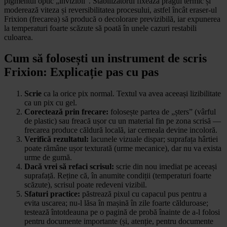
pigmentul optic „invizibil”. Stabilizatorul fixează pragul termic și
moderează viteza și reversibilitatea procesului, astfel încât eraser-ul
Frixion (frecarea) să producă o decolorare previzibilă, iar expunerea
la temperaturi foarte scăzute să poată în unele cazuri restabili
culoarea.
Cum să folosești un instrument de scris
Frixion: Explicație pas cu pas
Scrie
ca la orice pix normal. Textul va avea aceeași lizibilitate
ca un pix cu gel.
Corectează prin frecare:
folosește partea de „șters” (vârful
de plastic) sau freacă ușor cu un material fin pe zona scrisă —
frecarea produce căldură locală, iar cerneala devine incoloră.
Verifică rezultatul:
lacunele vizuale dispar; suprafața hârtiei
poate rămâne ușor texturată (urme mecanice), dar nu va exista
urme de gumă.
Dacă vrei să refaci scrisul:
scrie din nou imediat pe aceeași
suprafață. Reține că, în anumite condiții (temperaturi foarte
scăzute), scrisul poate redeveni vizibil.
Sfaturi practice:
păstrează pixul cu capacul pus pentru a
evita uscarea; nu-l lăsa în mașină în zile foarte călduroase;
testează întotdeauna pe o pagină de probă înainte de a-l folosi
pentru documente importante (și, atenție, pentru documente