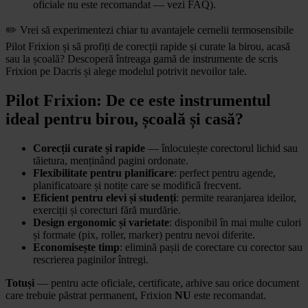
oficiale nu este recomandat — vezi FAQ).
✏️ Vrei să experimentezi chiar tu avantajele cernelii termosensibile
Pilot Frixion și să profiți de corecții rapide și curate la birou, acasă
sau la școală? Descoperă întreaga gamă de instrumente de scris
Frixion pe Dacris și alege modelul potrivit nevoilor tale.
Pilot Frixion: De ce este instrumentul
ideal pentru birou, școală și casă?
Corecții curate și rapide
— înlocuiește corectorul lichid sau
tăietura, menținând pagini ordonate.
Flexibilitate pentru planificare
: perfect pentru agende,
planificatoare și notițe care se modifică frecvent.
Eficient pentru elevi și studenți
: permite rearanjarea ideilor,
exerciții și corecturi fără murdărie.
Design ergonomic și varietate
: disponibil în mai multe culori
și formate (pix, roller, marker) pentru nevoi diferite.
Economisește timp
: elimină pașii de corectare cu corector sau
rescrierea paginilor întregi.
Totuși
— pentru acte oficiale, certificate, arhive sau orice document
care trebuie păstrat permanent, Frixion
NU
este recomandat.