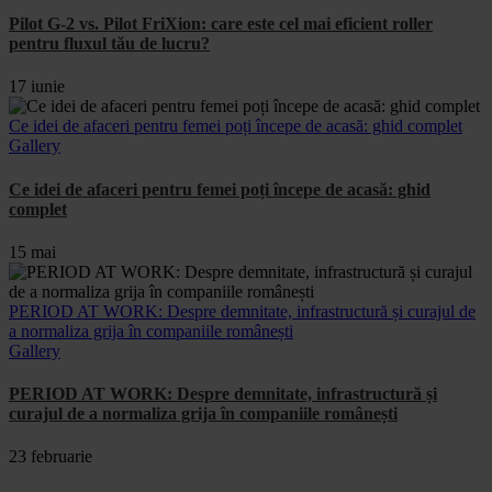
Pilot G-2 vs. Pilot FriXion: care este cel mai eficient roller
pentru fluxul tău de lucru?
17 iunie
Ce idei de afaceri pentru femei poți începe de acasă: ghid complet
Gallery
Ce idei de afaceri pentru femei poți începe de acasă: ghid
complet
15 mai
PERIOD AT WORK: Despre demnitate, infrastructură și curajul de
a normaliza grija în companiile românești
Gallery
PERIOD AT WORK: Despre demnitate, infrastructură și
curajul de a normaliza grija în companiile românești
23 februarie