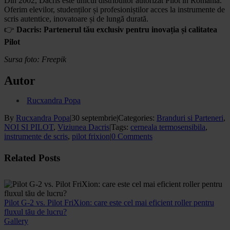
Din 2002, Dacris este unicul distribuitor autorizat Pilot în România.
Oferim elevilor, studenților și profesioniștilor acces la instrumente de
scris autentice, inovatoare și de lungă durată.
👉
Dacris: Partenerul tău exclusiv pentru inovația și calitatea
Pilot
Sursa foto: Freepik
Autor
Rucxandra Popa
By
Rucxandra Popa
|
30 septembrie
|
Categories:
Branduri si Parteneri
,
NOI SI PILOT
,
Viziunea Dacris
|
Tags:
cerneala termosensibila
,
instrumente de scris
,
pilot frixion
|
0 Comments
Facebook
X
WhatsApp
Email
Related Posts
Pilot G-2 vs. Pilot FriXion: care este cel mai eficient roller pentru
fluxul tău de lucru?
Gallery