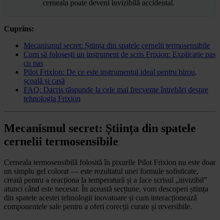
cerneala poate deveni invizibilă accidental.
Cuprins:
Mecanismul secret: Știința din spatele cernelii termosensibile
Cum să folosești un instrument de scris Frixion: Explicație pas
cu pas
Pilot Frixion: De ce este instrumentul ideal pentru birou,
școală și casă
FAQ: Dacris răspunde la cele mai frecvente întrebări despre
tehnologia Frixion
Mecanismul secret: Știința din spatele
cernelii termosensibile
Cerneala termosensibilă folosită în pixurile Pilot Frixion nu este doar
un simplu gel colorat — este rezultatul unei formule sofisticate,
creată pentru a reacționa la temperatură și a face scrisul „invizibil”
atunci când este necesar. În această secțiune, vom descoperi știința
din spatele acestei tehnologii inovatoare și cum interacționează
componentele sale pentru a oferi corecții curate și reversibile.