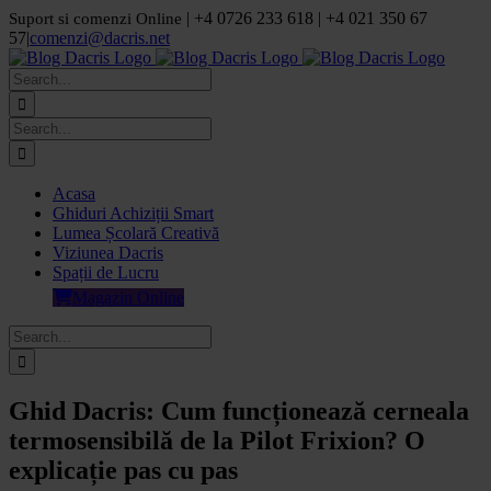
Skip
| +4 0726 233 618 | +4 021 350 67
Suport si comenzi Online
to
57
|
comenzi@dacris.net
content
Facebook
LinkedIn
YouTube
Pinterest
Search
for:
Search
for:
Acasa
Ghiduri Achiziții Smart
Lumea Școlară Creativă
Viziunea Dacris
Spații de Lucru
Magazin Online
Search
for:
Ghid Dacris: Cum funcționează cerneala
termosensibilă de la Pilot Frixion? O
explicație pas cu pas