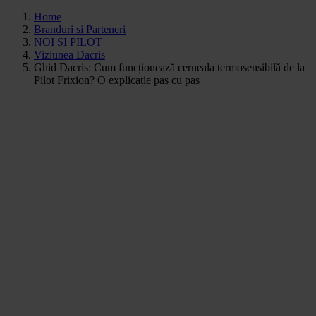
Home
Branduri si Parteneri
NOI SI PILOT
Viziunea Dacris
Ghid Dacris: Cum funcționează cerneala termosensibilă de la
Pilot Frixion? O explicație pas cu pas