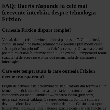
FAQ: Dacris răspunde la cele mai
frecvente întrebări despre tehnologia
Frixion
Cerneala Frixion dispare complet?
Vizual, da — scrisul devine incolor și pare „șters”. Chimic însă,
compușii rămân pe hârtie; schimbarea e produsă prin modificarea
stării optice (nu prin înlăturarea fizică a cernelii). De aceea efectul
poate fi reversibil în anumite condiții (de exemplu temperaturi foarte
scăzute) și de aceea nu e o metodă permanentă de eliminare a
informației.
Care este temperatura la care cerneala Frixion
devine transparentă?
Pragul de activare este determinat de stabilizatorul din formulă și, în
termeni practici, transformarea apare la temperaturi ridicate
comparativ cu mediul ambiant — frecarea locală (prin șters)
generează această căldură. Ca reper orientativ, formule similare
devin incolore la valori în jurul zecilor de grade Celsius deasupra
temperaturii obișnuite, însă valoarea exactă poate varia în funcție de