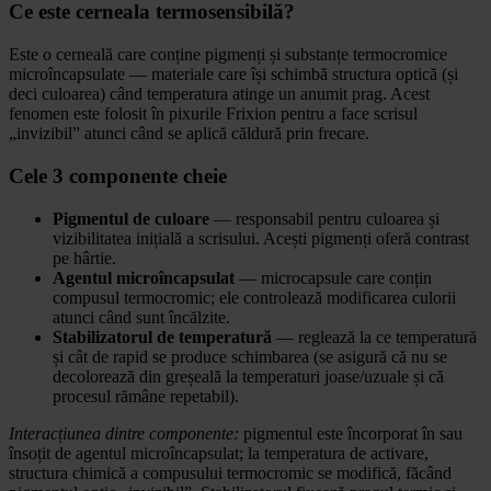
Ce este cerneala termosensibilă?
Este o cerneală care conține pigmenți și substanțe termocromice
microîncapsulate — materiale care își schimbă structura optică (și
deci culoarea) când temperatura atinge un anumit prag. Acest
fenomen este folosit în pixurile Frixion pentru a face scrisul
„invizibil” atunci când se aplică căldură prin frecare.
Cele 3 componente cheie
Pigmentul de culoare
— responsabil pentru culoarea și
vizibilitatea inițială a scrisului. Acești pigmenți oferă contrast
pe hârtie.
Agentul microîncapsulat
— microcapsule care conțin
compusul termocromic; ele controlează modificarea culorii
atunci când sunt încălzite.
Stabilizatorul de temperatură
— reglează la ce temperatură
și cât de rapid se produce schimbarea (se asigură că nu se
decolorează din greșeală la temperaturi joase/uzuale și că
procesul rămâne repetabil).
Interacțiunea dintre componente:
pigmentul este încorporat în sau
însoțit de agentul microîncapsulat; la temperatura de activare,
structura chimică a compusului termocromic se modifică, făcând