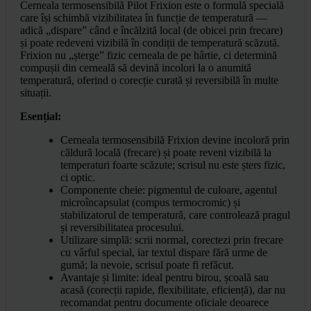
Cerneala termosensibilă Pilot Frixion este o formulă specială
care își schimbă vizibilitatea în funcție de temperatură —
adică „dispare” când e încălzită local (de obicei prin frecare)
și poate redeveni vizibilă în condiții de temperatură scăzută.
Frixion nu „șterge” fizic cerneala de pe hârtie, ci determină
compușii din cerneală să devină incolori la o anumită
temperatură, oferind o corecție curată și reversibilă în multe
situații.
Esențial:
Cerneala termosensibilă Frixion devine incoloră prin
căldură locală (frecare) și poate reveni vizibilă la
temperaturi foarte scăzute; scrisul nu este șters fizic,
ci optic.
Componente cheie: pigmentul de culoare, agentul
microîncapsulat (compus termocromic) și
stabilizatorul de temperatură, care controlează pragul
și reversibilitatea procesului.
Utilizare simplă: scrii normal, corectezi prin frecare
cu vârful special, iar textul dispare fără urme de
gumă; la nevoie, scrisul poate fi refăcut.
Avantaje și limite: ideal pentru birou, școală sau
acasă (corecții rapide, flexibilitate, eficiență), dar nu
recomandat pentru documente oficiale deoarece