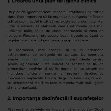
1. Crearea unui plan de igienă zilnică
Un plan de igienă eficient începe cu stabilirea unei rutine
clare. Este important să fie organizată curățenia în fiecare
colț al școlii, astfel încât să nu existe zone neglijate. Mai
întâi, e necesar să stabilești care sunt zonele cele mai
utilizate: băile, sălile de clasă, coridoarele și zona de
recreere. Fiecare dintre aceste locații trebuie curățată cu
regularitate, folosind produsele corespunzătoare.
De asemenea, este esențial să ai la îndemână
echipamente de curățenie de calitate. De exemplu,
aceste
coșuri de gunoi rezistente
sunt ideale pentru
școlile aglomerate. Este indicat ca acestea să fie de
dimensiuni potrivite și să fie dotate cu un sistem de
închidere eficient, pentru a preveni răspândirea
mirosurilor neplăcute. Un coș de gunoi bine ales, care nu
se deteriorează rapid, va face curățenia mult mai ușoară
și mai organizată.
2. Importanța dezinfectării suprafețelor
Păstrează suprafețele de lucru și băncile curate! După