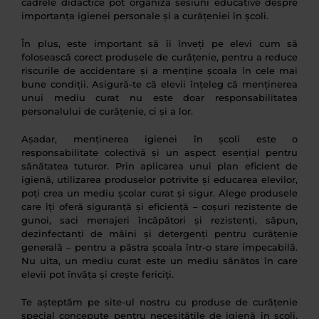
cadrele didactice pot organiza sesiuni educative despre
importanța igienei personale și a curățeniei în școli.
În plus, este important să îi înveți pe elevi cum să
folosească corect produsele de curățenie, pentru a reduce
riscurile de accidentare și a menține școala în cele mai
bune condiții. Asigură-te că elevii înțeleg că menținerea
unui mediu curat nu este doar responsabilitatea
personalului de curățenie, ci și a lor.
Așadar, menținerea igienei în școli este o
responsabilitate colectivă și un aspect esențial pentru
sănătatea tuturor. Prin aplicarea unui plan eficient de
igienă, utilizarea produselor potrivite și educarea elevilor,
poți crea un mediu școlar curat și sigur. Alege produsele
care îți oferă siguranță și eficiență – coșuri rezistente de
gunoi, saci menajeri încăpători și rezistenți, săpun,
dezinfectanți de mâini și detergenți pentru curățenie
generală – pentru a păstra școala într-o stare impecabilă.
Nu uita, un mediu curat este un mediu sănătos în care
elevii pot învăța și crește fericiți.
Te așteptăm pe site-ul nostru cu produse de curățenie
special concepute pentru necesitățile de igienă în școli,