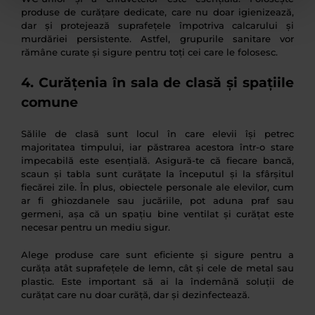
produse de curățare dedicate, care nu doar igienizează,
dar și protejează suprafețele împotriva calcarului și
murdăriei persistente. Astfel, grupurile sanitare vor
rămâne curate și sigure pentru toți cei care le folosesc.
4. Curățenia în sala de clasă și spațiile
comune
Sălile de clasă sunt locul în care elevii își petrec
majoritatea timpului, iar păstrarea acestora într-o stare
impecabilă este esențială. Asigură-te că fiecare bancă,
scaun și tabla sunt curățate la începutul și la sfârșitul
fiecărei zile. În plus, obiectele personale ale elevilor, cum
ar fi ghiozdanele sau jucăriile, pot aduna praf sau
germeni, așa că un spațiu bine ventilat și curățat este
necesar pentru un mediu sigur.
Alege produse care sunt eficiente și sigure pentru a
curăța atât suprafețele de lemn, cât și cele de metal sau
plastic. Este important să ai la îndemână soluții de
curățat care nu doar curăță, dar și dezinfectează.