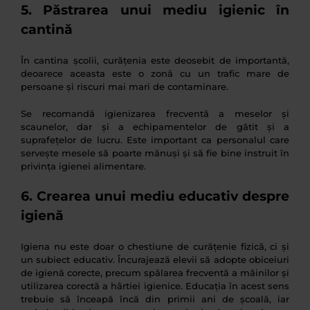
5. Păstrarea unui mediu igienic în
cantină
În cantina școlii, curățenia este deosebit de importantă,
deoarece aceasta este o zonă cu un trafic mare de
persoane și riscuri mai mari de contaminare.
Se recomandă igienizarea frecventă a meselor și
scaunelor, dar și a echipamentelor de gătit și a
suprafețelor de lucru. Este important ca personalul care
servește mesele să poarte mănuși și să fie bine instruit în
privința igienei alimentare.
6. Crearea unui mediu educativ despre
igienă
Igiena nu este doar o chestiune de curățenie fizică, ci și
un subiect educativ. Încurajează elevii să adopte obiceiuri
de igienă corecte, precum spălarea frecventă a mâinilor și
utilizarea corectă a hârtiei igienice. Educația în acest sens
trebuie să înceapă încă din primii ani de școală, iar