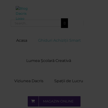
Skip
to
content
Search
for:
Acasa
Ghiduri Achiziții Smart
Lumea Școlară Creativă
Viziunea Dacris
Spații de Lucru
MAGAZIN ONLINE