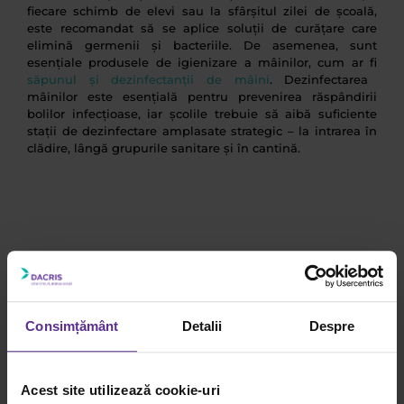
fiecare schimb de elevi sau la sfârșitul zilei de școală,
este recomandat să se aplice soluții de curățare care
elimină germenii și bacteriile. De asemenea, sunt
esențiale produsele de igienizare a mâinilor, cum ar fi
săpunul și dezinfectanții de mâini
. Dezinfectarea
mâinilor este esențială pentru prevenirea răspândirii
bolilor infecțioase, iar școlile trebuie să aibă suficiente
stații de dezinfectare amplasate strategic – la intrarea în
clădire, lângă grupurile sanitare și în cantină.
Consimțământ
Detalii
Despre
Acest site utilizează cookie-uri