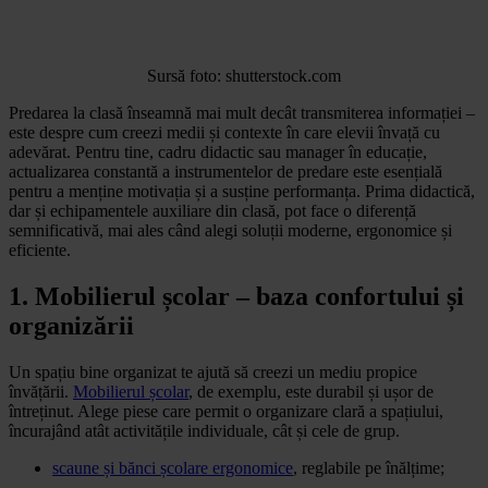
Sursă foto: shutterstock.com
Predarea la clasă înseamnă mai mult decât transmiterea informației –
este despre cum creezi medii și contexte în care elevii învață cu
adevărat. Pentru tine, cadru didactic sau manager în educație,
actualizarea constantă a instrumentelor de predare este esențială
pentru a menține motivația și a susține performanța. Prima didactică,
dar și echipamentele auxiliare din clasă, pot face o diferență
semnificativă, mai ales când alegi soluții moderne, ergonomice și
eficiente.
1. Mobilierul școlar – baza confortului și
organizării
Un spațiu bine organizat te ajută să creezi un mediu propice
învățării.
Mobilierul școlar
, de exemplu, este durabil și ușor de
întreținut. Alege piese care permit o organizare clară a spațiului,
încurajând atât activitățile individuale, cât și cele de grup.
scaune și bănci școlare ergonomice
, reglabile pe înălțime;