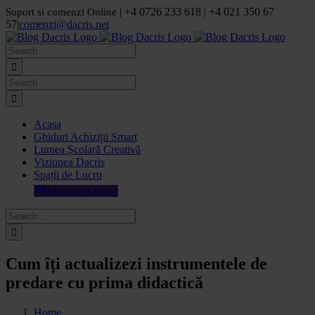
Skip
| +4 0726 233 618 | +4 021 350 67
Suport si comenzi Online
to
57
|
comenzi@dacris.net
content
Facebook
LinkedIn
YouTube
Pinterest
Search
for:
Search
for:
Acasa
Ghiduri Achiziții Smart
Lumea Școlară Creativă
Viziunea Dacris
Spații de Lucru
Magazin Online
Search
for:
Cum îți actualizezi instrumentele de
predare cu prima didactică
Home