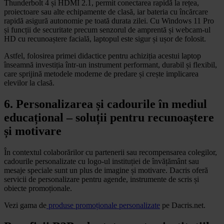
Thunderbolt 4 și HDMI 2.1, permit conectarea rapidă la rețea,
proiectoare sau alte echipamente de clasă, iar bateria cu încărcare
rapidă asigură autonomie pe toată durata zilei. Cu Windows 11 Pro
și funcții de securitate precum senzorul de amprentă și webcam-ul
HD cu recunoaștere facială, laptopul este sigur și ușor de folosit.
Astfel, folosirea primei didactice pentru achiziția acestui laptop
înseamnă investiția într-un instrument performant, durabil și flexibil,
care sprijină metodele moderne de predare și crește implicarea
elevilor la clasă.
6. Personalizarea și cadourile în mediul
educațional – soluții pentru recunoaștere
și motivare
În contextul colaborărilor cu partenerii sau recompensarea colegilor,
cadourile personalizate cu logo-ul instituției de învățământ sau
mesaje speciale sunt un plus de imagine și motivare. Dacris oferă
servicii de personalizare pentru agende, instrumente de scris și
obiecte promoționale.
Vezi gama de
produse promoționale personalizate
pe
Dacris.net
.