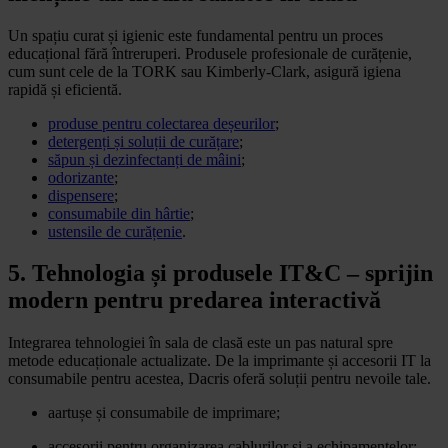
Un spațiu curat și igienic este fundamental pentru un proces
educațional fără întreruperi. Produsele profesionale de curățenie,
cum sunt cele de la TORK sau Kimberly-Clark, asigură igiena
rapidă și eficientă.
produse pentru colectarea deșeurilor
;
detergenți și soluții de curățare
;
săpun și dezinfectanți de mâini
;
odorizante
;
dispensere
;
consumabile din hârtie
;
ustensile de curățenie
.
5. Tehnologia și produsele IT&C – sprijin
modern pentru predarea interactivă
Integrarea tehnologiei în sala de clasă este un pas natural spre
metode educaționale actualizate. De la imprimante și accesorii IT la
consumabile pentru acestea, Dacris oferă soluții pentru nevoile tale.
aartușe și consumabile de imprimare;
accesorii pentru organizarea cablurilor și a echipamentelor;