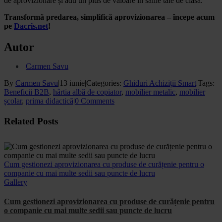
de aprovizionare și adu un plus de valoare în sălile tale de clasă.
Transformă predarea, simplifică aprovizionarea – începe acum
pe
Dacris.net
!
Autor
Carmen Savu
By
Carmen Savu
|
13 iunie
|
Categories:
Ghiduri Achiziții Smart
|
Tags:
Beneficii B2B
,
hârtia albă de copiator
,
mobilier metalic
,
mobilier
școlar
,
prima didactică
|
0 Comments
Facebook
X
WhatsApp
Email
Related Posts
Cum gestionezi aprovizionarea cu produse de curățenie pentru o
companie cu mai multe sedii sau puncte de lucru
Gallery
Cum gestionezi aprovizionarea cu produse de curățenie pentru
o companie cu mai multe sedii sau puncte de lucru