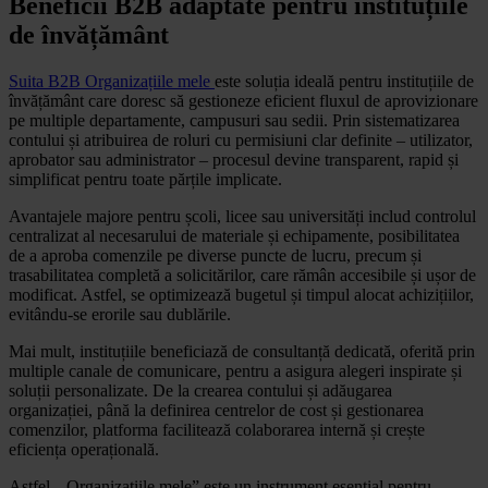
Beneficii B2B adaptate pentru instituțiile
de învățământ
Suita B2B Organizațiile mele
este soluția ideală pentru instituțiile de
învățământ care doresc să gestioneze eficient fluxul de aprovizionare
pe multiple departamente, campusuri sau sedii. Prin sistematizarea
contului și atribuirea de roluri cu permisiuni clar definite – utilizator,
aprobator sau administrator – procesul devine transparent, rapid și
simplificat pentru toate părțile implicate.
Avantajele majore pentru școli, licee sau universități includ controlul
centralizat al necesarului de materiale și echipamente, posibilitatea
de a aproba comenzile pe diverse puncte de lucru, precum și
trasabilitatea completă a solicitărilor, care rămân accesibile și ușor de
modificat. Astfel, se optimizează bugetul și timpul alocat achizițiilor,
evitându-se erorile sau dublările.
Mai mult, instituțiile beneficiază de consultanță dedicată, oferită prin
multiple canale de comunicare, pentru a asigura alegeri inspirate și
soluții personalizate. De la crearea contului și adăugarea
organizației, până la definirea centrelor de cost și gestionarea
comenzilor, platforma facilitează colaborarea internă și crește
eficiența operațională.
Astfel, „Organizațiile mele” este un instrument esențial pentru