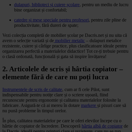
dulapuri, biblioteci și cuiere școlare
, pentru un mediu de lucru
bine organizat și confortabil;
catedre și mese speciale pentru profesori
, pentru zile pline de
productivitate, fără dureri de spate;
Vezi colecția completă de mobilier școlar pe Dacris.net și nu uita că
avem o selecție variată și de
mobilier metalic
– dulapuri metalice
rezistente, cuiere și cârlige practice, plus clasificatoare ideale pentru
organizarea perfectă a materialelor didactice! Tot ce-ți trebuie pentru
o clasă ordonată, funcțională și gata să inspire învățarea!
2. Articolele de scris și hârtia copiator –
elemente fără de care nu poți lucra
Instrumentele de scris de calitate
, cum ar fi cele Pilot, sunt
indispensabile pentru notițe clare și o scriere ușoară, fiind
recunoscute pentru ergonomie și calitatea materialelor folosite la
fabricare. Asigură-te că ai mereu în dotare
markere
și pixuri care să
nu pună probleme în timpul orelor.
În plus, calitatea materialelor pe care le oferi elevilor începe cu o
hârtie de copiator de încredere. Descoperă
hârtia albă de copiator
de
la Dacris, ideală pentru printuri clare și rezistente, care nu se rup