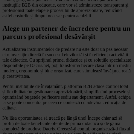
instituțiile B2B din educație, care vor să administreze transparent și
profesionist toate etapele procesului de aprovizionare, reducând
astfel costurile și timpul necesar pentru achiziții.
Alege un partener de încredere pentru un
parcurs profesional desăvârșit
Actualizarea instrumentelor de predare nu este doar un pas necesar,
ci o investiție directă în succesul elevilor tăi și în eficiența activității
tale didactice. Cu sprijinul primei didactice și cu soluțiile specializate
disponibile pe Dacris.net, poți transforma fiecare clasă într-un mediu
modern, ergonomic și bine organizat, care stimulează învățarea reală
și creativitatea.
Pentru instituțiile de învățământ, platforma B2B aduce control total
și flexibilitate în gestionarea aprovizionării, simplificând procesele și
optimizând bugetele pe fiecare sediu sau departament. Astfel, echipa
ta se poate concentra pe ceea ce contează cu adevărat: educația de
calitate.
Nu lăsa oportunitatea să treacă pe lângă tine! Începe chiar azi să
profiți de toate beneficiile oferite de prima didactică și de gama
completă de produse Dacris. Creează-ți contul, organizează-ți fluxul