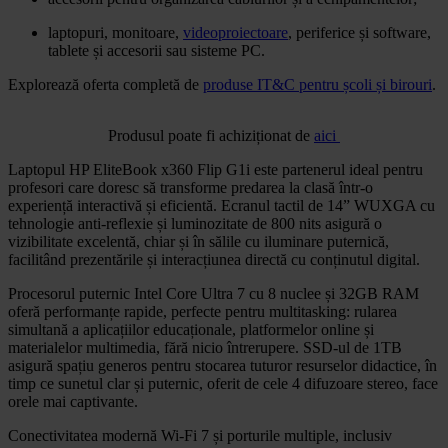
laptopuri, monitoare,
videoproiectoare
, periferice și software,
tablete și accesorii sau sisteme PC.
Explorează oferta completă de
produse IT&C pentru școli și birouri
.
Produsul poate fi achiziționat de
aici
Laptopul HP EliteBook x360 Flip G1i este partenerul ideal pentru
profesori care doresc să transforme predarea la clasă într-o
experiență interactivă și eficientă. Ecranul tactil de 14” WUXGA cu
tehnologie anti-reflexie și luminozitate de 800 nits asigură o
vizibilitate excelentă, chiar și în sălile cu iluminare puternică,
facilitând prezentările și interacțiunea directă cu conținutul digital.
Procesorul puternic Intel Core Ultra 7 cu 8 nuclee și 32GB RAM
oferă performanțe rapide, perfecte pentru multitasking: rularea
simultană a aplicațiilor educaționale, platformelor online și
materialelor multimedia, fără nicio întrerupere. SSD-ul de 1TB
asigură spațiu generos pentru stocarea tuturor resurselor didactice, în
timp ce sunetul clar și puternic, oferit de cele 4 difuzoare stereo, face
orele mai captivante.
Conectivitatea modernă Wi-Fi 7 și porturile multiple, inclusiv