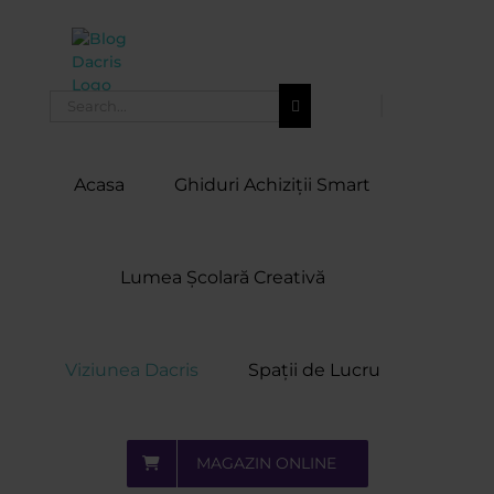
Skip
to
content
Search
for:
Acasa
Ghiduri Achiziții Smart
Lumea Școlară Creativă
Viziunea Dacris
Spații de Lucru
MAGAZIN ONLINE