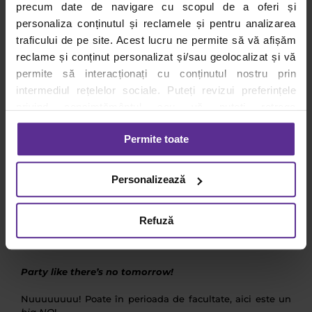
precum date de navigare cu scopul de a oferi și
promovare personală în interiorul companiei.
personaliza conținutul și reclamele și pentru analizarea
Atenție totuși să nu întinzi conversația mai mult decât
traficului de pe site. Acest lucru ne permite să vă afișăm
este cazul, oamenii te pot înțelege greșit.
reclame și conținut personalizat și/sau geolocalizat și vă
permite să interacționați cu conținutul nostru prin
intermediul rețelelor sociale. Puteți revizui preferințele
privind consimțământul sau vă puteți retrage
consimțământul oricând, făcând click pe linkul către
Permite toate
setările dvs. de cookie-uri.
Pentru mai multe informații, vă rugăm să revizuiți politica
Personalizează
privind utilizarea modulelor cookie.
Detalii
Refuză
Party like there’s no tomorrow!
Nuuuuuuuu! Poate în perioada de facultate, aici este un
big NO
!