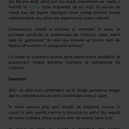
De fiecare dată când are loc acest eveniment se naște o
forfotă în
birou
. Este imposibil să nu auzi în pauza de
masă sau de țigară, dialoguri între colegi privind ținuta
vestimentară sau orice are legatură cu acest subiect.
Întotdeauna există o reținere și întrebări în ceea ce
privește conduita la petrecerea de Crăciun. Oare avem
voie să „petrecem” în voie sau trebuie să ținem cont de
faptul că suntem în compania șefului?
Cu toate că subiectul acesta este foarte puțin dezbătut, îți
prezentăm Codul bunelor maniere la petrecerea de
Crăciun:
Însoțitori
Știm că este mai confortabil să fii lângă persoana dragă,
dar nu întotdeauna ce este confortabil este și ușor!
În mod normal poți veni însoțit de soție/soț numai în
cazul în care există înainte o discuție cu șeful tău legată
de acest subiect. Dacă acesta este de acord, have fun!