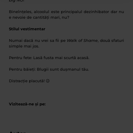
Bineînțeles, alcoolul este principalul dezinhibator dar nu
e nevoie de cantități mari, nu?
Stilul vestimentar
Numai dacă nu vrei sa fii pe
Walk of Shame
, două sfaturi
simple mai jos.
Pentru fete: Lasă fusta mai scurtă acasă.
Pentru băieți: Blugii sunt dușmanul tău.
Distracție placută! 😉
Vizitează-ne și pe: