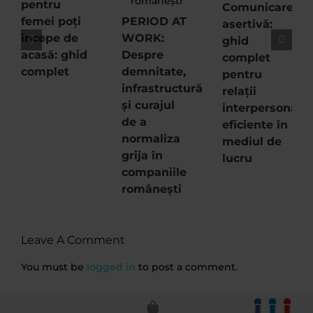
pentru
Comunicare
femei poți
PERIOD AT
asertivă:
începe de
WORK:
ghid
acasă: ghid
Despre
complet
complet
demnitate,
pentru
infrastructură
relații
și curajul
interpersonale
de a
eficiente în
normaliza
mediul de
grija în
lucru
companiile
românești
Leave A Comment
You must be
logged in
to post a comment.