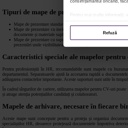
consimțământul oricând, făcân
Tipuri de mape de prezentare
Pentru mai multe informații, v
Mape de prezentare standard: pot fi
mape de carton
sau mape de 
Mape de prezentare cu inele: sunt echipate cu un mecanism cu in
Refuză
documente și materiale suplimentare.
Mape de prezentare cu suport pentru documente: includ suporturi
prezentări unde vizibilitatea și accesul rapid la documente sunt e
Caracteristici speciale ale mapelor pentru
Pentru profesioniștii în HR, recomandabile sunt mapele cu buzunare s
departamentul. Separatoarele ajută la accesarea rapidă a documentelo
adăugarea contactelor importante. Aceste suporturi sunt utile în timpul i
În cadrul târgurilor de cariere, utilizarea mapelor pentru CV-uri poate
și atrage atenția potențialilor candidați și colaboratori.
Mapele de arhivare, necesare în fiecare b
Aceste mape sunt concepute pentru a proteja și organiza documentele
specialiștilor HR, deoarece protejează documentele împotriva deterioră