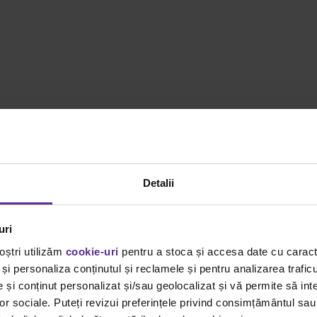
Detalii
uri
oștri utilizăm
cookie-uri
pentru a stoca și accesa date cu carac
și personaliza conținutul și reclamele și pentru analizarea traficu
și conținut personalizat și/sau geolocalizat și vă permite să inte
lor sociale. Puteți revizui preferințele privind consimțământul sau
Sursă foto unsplash.com (poza se descarca de
aici
)