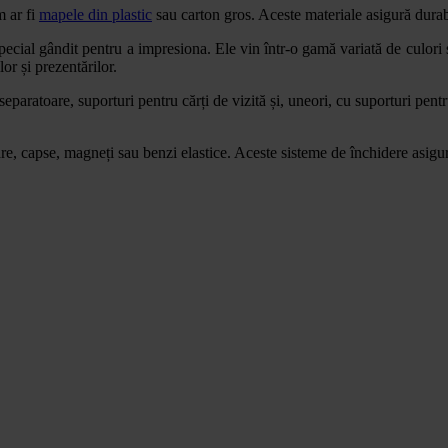
m ar fi
mapele din plastic
sau carton gros. Aceste materiale asigură durab
ecial gândit pentru a impresiona. Ele vin într-o gamă variată de culori și 
lor și prezentărilor.
eparatoare, suporturi pentru cărți de vizită și, uneori, cu suporturi pen
re, capse, magneți sau benzi elastice. Aceste sisteme de închidere asigur