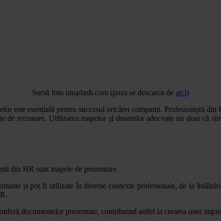
Sursă foto unsplash.com (poza se descarca de
aici
)
or este esențială pentru succesul oricărei companii. Profesioniștii din 
e de recrutare. Utilizarea mapelor și dosarelor adecvate nu doar că sim
iștii din HR sunt mapele de prezentare.
nte și pot fi utilizate în diverse contexte profesionale, de la întâlniri 
HR.
onferă documentelor prezentate, contribuind astfel la crearea unei impres