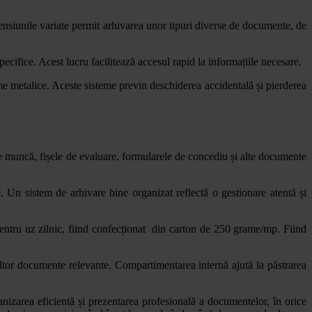
siunile variate permit arhivarea unor tipuri diverse de documente, de
cifice. Acest lucru facilitează accesul rapid la informațiile necesare.
me metalice. Aceste sisteme previn deschiderea accidentală și pierderea
de muncă, fișele de evaluare, formularele de concediu și alte documente
 Un sistem de arhivare bine organizat reflectă o gestionare atentă și
t pentru uz zilnic, fiind confecționat din carton de 250 grame/mp. Fiind
altor documente relevante. Compartimentarea internă ajută la păstrarea
nizarea eficientă și prezentarea profesională a documentelor, în orice