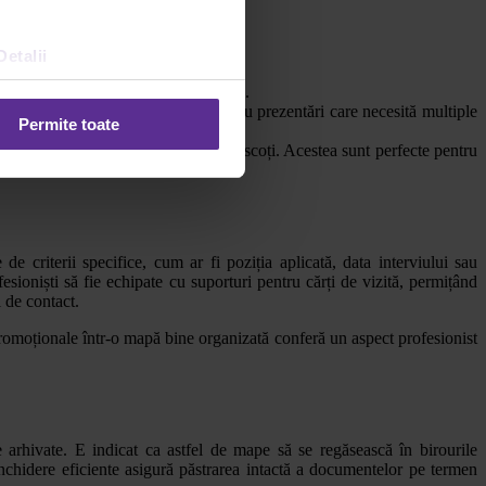
Detalii
rile zilnice și întâlnirile de afaceri.
or perforate. Ele sunt ideale pentru prezentări care necesită multiple
Permite toate
ișa paginile fără a fi nevoie să le scoți. Acestea sunt perfecte pentru
 criterii specifice, cum ar fi poziția aplicată, data interviului sau
oniști să fie echipate cu suporturi pentru cărți de vizită, permițând
i de contact.
 promoționale într-o mapă bine organizată conferă un aspect profesionist
 arhivate. E indicat ca astfel de mape să se regăsească în birourile
 închidere eficiente asigură păstrarea intactă a documentelor pe termen