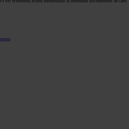
care-l vei economisi având întotdeauna la îndemână documentele de care
ments