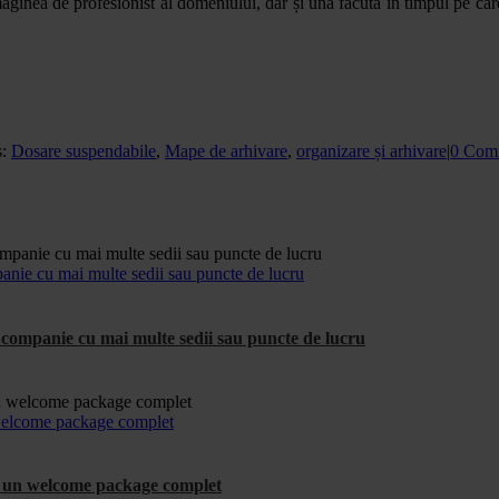
 imaginea de profesionist al domeniului, dar și una făcută în timpul pe 
s:
Dosare suspendabile
,
Mape de arhivare
,
organizare și arhivare
|
0 Com
anie cu mai multe sedii sau puncte de lucru
companie cu mai multe sedii sau puncte de lucru
n welcome package complet
ude un welcome package complet