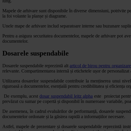
lung.
Mapele de arhivare sunt disponibile în diverse dimensiuni, potrivite
la foi volante la planșe și diagrame.
Unele mape de arhivare includ separatoare interne sau buzunare suplimen
Pentru a asigura securitatea documentelor, mapele de arhivare pot avea
documentelor.
Dosarele suspendabile
Dosarele suspendabile reprezintă alt
articol de birou pentru organizare
relevante. Compartimentarea internă și etichetele ușor de personalizat 
Utilizarea dosarelor suspendabile contribuie la menținerea unui nive
riguroasă a documentelor, esențială pentru credibilitatea și eficiența or
De exemplu, acest
dosar suspendabil leitz alpha
este proiectat pentru
prevăzut cu sumar pe copertă și disponibil în numeroase variabile, poat
De asemenea, în cadrul evaluărilor de performanță, dosarele suspendab
documentelor ordonate și la găsirea rapidă a informațiilor necesare.
Astfel, mapele de prezentare și dosarele suspendabile reprezintă inst