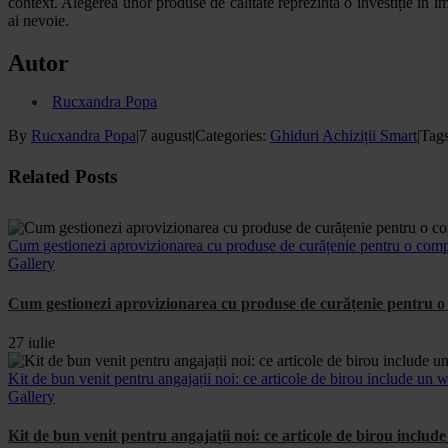
context. Alegerea unor produse de calitate reprezintă o investiție în
ai nevoie.
Autor
Rucxandra Popa
By
Rucxandra Popa
|
7 august
|
Categories:
Ghiduri Achiziții Smart
|
Tag
Facebook
X
WhatsApp
Email
Related Posts
Cum gestionezi aprovizionarea cu produse de curățenie pentru o comp
Gallery
Cum gestionezi aprovizionarea cu produse de curățenie pentru o 
27 iulie
Kit de bun venit pentru angajații noi: ce articole de birou include u
Gallery
Kit de bun venit pentru angajații noi: ce articole de birou incl