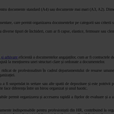
 pentru documente standard (A4) sau documente mai mari (A3, A2). Dimen
tare, care permit organizarea documentelor pe categorii sau criterii spe
 diverse tipuri de închideri, cum ar fi capse, elastice, fermoare sau cle
 și arhivare
eficientă a documentelor angajaților, cum ar fi contractele 
ajută la menținerea unei structuri clare și ordonate a documentelor.
l ridicat de profesionalism în cadrul departamentului de resurse umane.
ganizației.
 a fi suspendat in sertare sau alte spatii de depozitare și este potrivi
e face diferența între un birou organizat și unul haotic.
ile permit organizarea și accesarea rapidă a fișelor de evaluare și a 
rumente indispensabile pentru profesioniștii din HR, contribuind la orga