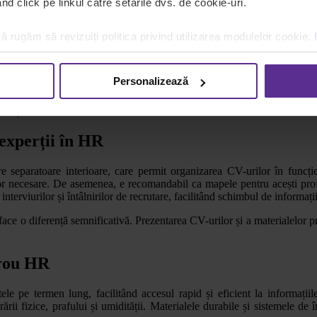
d click pe linkul către setările dvs. de cookie-uri.
ă rugăm să revizuiți politica privind utilizarea modulelor cookie.
plastic, cu unul sau două buzunare interioare. Sunt ideale pentru prezentă
ele, similar cu un dosar, permițând inserarea și organizarea documentel
Personalizează
 speciale pentru documente, cum ar fi buzunare transparente pentru a af
sențiale.
 experții în HR
eparatoare interioare, care permit organizarea CV-urilor în funcție de
r necesare. De asemenea, e recomandabil ca mapele pentru acești profesi
nterviurilor și întâlnirilor de recrutare, facilitând schimbul de informați
 face o diferență semnificativă. Prezentarea CV-urilor și a materialelor
irou HR
 pe termen lung, facilitând accesul rapid și eficient la informațiile
rii fizice, prafului și umidității. Materialele durabile și sistemele de