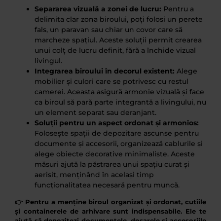
Separarea vizuală a zonei de lucru:
Pentru a
delimita clar zona biroului, poți folosi un perete
fals, un paravan sau chiar un covor care să
marcheze spațiul. Aceste soluții permit crearea
unui colț de lucru definit, fără a închide vizual
livingul.
Integrarea biroului în decorul existent:
Alege
mobilier și culori care se potrivesc cu restul
camerei. Aceasta asigură armonie vizuală și face
ca biroul să pară parte integrantă a livingului, nu
un element separat sau deranjant.
Soluții pentru un aspect ordonat și armonios:
Folosește spații de depozitare ascunse pentru
documente și accesorii, organizează cablurile și
alege obiecte decorative minimaliste. Aceste
măsuri ajută la păstrarea unui spațiu curat și
aerisit, menținând în același timp
funcționalitatea necesară pentru muncă.
👉 Pentru a menține biroul organizat și ordonat, cutiile
și containerele de arhivare sunt indispensabile. Ele te
ajută să depozitezi documentele, dosarele și accesoriile