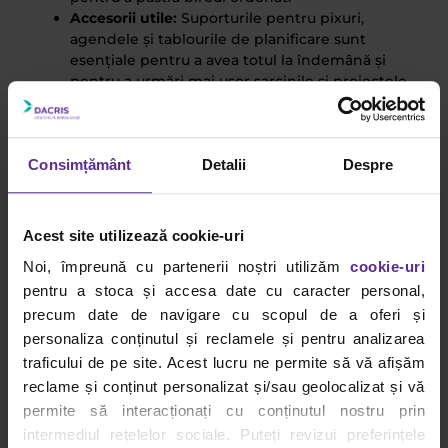
Accesorii utile:
Suporturile pentru pixuri,
agendele și tablourile de planificare sunt
esențiale pentru a avea totul la îndemână și
pentru a urmări mai ușor sarcinile și proiectele.
Aceste accesorii ajută la menținerea focusului și
a unei rutine organizate.
Elemente care cresc productivitatea:
Iluminatul
adecvat de birou, plantele și obiectele
Consimțământ
Detalii
Despre
decorative motivante creează un mediu plăcut
și creativ. Aceste elemente reduc oboseala
vizuală și contribuie la un climat mental pozitiv,
Acest site utilizează cookie-uri
stimulând concentrarea și creativitatea.
Noi, împreună cu partenerii noștri utilizăm
cookie-uri
Accesorii opționale
pentru a stoca și accesa date cu caracter personal,
precum date de navigare cu scopul de a oferi și
Pentru a transforma biroul acasă într-un spațiu complet
personaliza conținutul și reclamele și pentru analizarea
și funcțional, accesoriile opționale pot face o mare
traficului de pe site. Acest lucru ne permite să vă afișăm
diferență în organizare și aspectul general al camerei.
Iată câteva exemple:
reclame și conținut personalizat și/sau geolocalizat și vă
permite să interacționați cu conținutul nostru prin
Etajere suplimentare:
Acestea sunt utile atât
intermediul rețelelor sociale. Puteți revizui preferințele
pentru organizarea documentelor și a