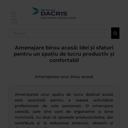
Skip
to
content
Search
for:
Amenajare birou acasă: idei și sfaturi
pentru un spațiu de lucru productiv și
confortabil
Amenajarea unui birou acasă
Amenajarea unui spațiu de lucru dedicat acasă
este esențială pentru a separa activitățile
profesionale de cele personale. O amenajare
corectă, care ține cont de ergonomie și bine
iluminată, nu doar că sporește productivitatea, dar
contribuie și la reducerea stresului, oboselii și