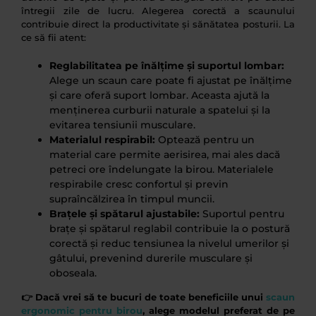
întregii zile de lucru. Alegerea corectă a scaunului
contribuie direct la productivitate și sănătatea posturii. La
ce să fii atent:
Reglabilitatea pe înălțime și suportul lombar:
Alege un scaun care poate fi ajustat pe înălțime
și care oferă suport lombar. Aceasta ajută la
menținerea curburii naturale a spatelui și la
evitarea tensiunii musculare.
Materialul respirabil:
Optează pentru un
material care permite aerisirea, mai ales dacă
petreci ore îndelungate la birou. Materialele
respirabile cresc confortul și previn
supraîncălzirea în timpul muncii.
Brațele și spătarul ajustabile:
Suportul pentru
brațe și spătarul reglabil contribuie la o postură
corectă și reduc tensiunea la nivelul umerilor și
gâtului, prevenind durerile musculare și
oboseala.
👉 Dacă vrei să te bucuri de toate beneficiile unui
scaun
ergonomic pentru birou
, alege modelul preferat de pe