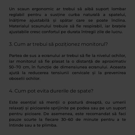
Un scaun ergonomic ar trebui să aibă suport lombar
reglabil pentru a susține curba naturală a spatelui,
înălțime ajustabilă și spătar care se poate înclina.
Materialul scaunului trebuie să fie respirabil, iar brațele
ajustabile cresc confortul pe durata întregii zile de lucru.
3. Cum ar trebui să poziționez monitorul?
Partea de sus a ecranului ar trebui să fie la nivelul ochilor,
iar monitorul să fie plasat la o distanță de aproximativ
50–70 cm, în funcție de dimensiunea ecranului. Aceasta
ajută la reducerea tensiunii cervicale și la prevenirea
oboselii ochilor.
4. Cum pot evita durerile de spate?
Este esențial să menții o postură dreaptă, cu umerii
relaxați și picioarele sprijinite pe podea sau pe un suport
pentru picioare. De asemenea, este recomandat să faci
pauze scurte la fiecare 30–60 de minute pentru a te
întinde sau a te plimba.