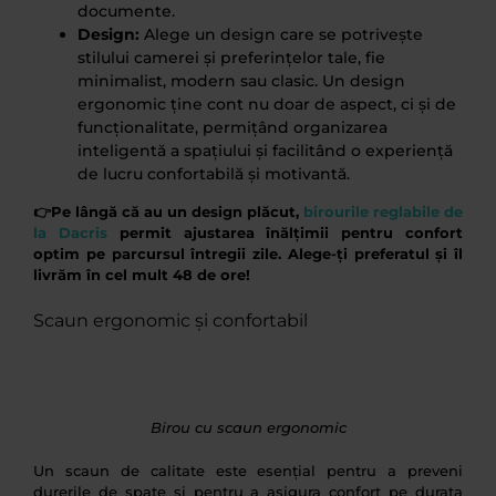
documente.
Design:
Alege un design care se potrivește
stilului camerei și preferințelor tale, fie
minimalist, modern sau clasic. Un design
ergonomic ține cont nu doar de aspect, ci și de
funcționalitate, permițând organizarea
inteligentă a spațiului și facilitând o experiență
de lucru confortabilă și motivantă.
👉Pe lângă că au un design plăcut,
birourile reglabile de
la Dacris
permit ajustarea înălțimii pentru confort
optim pe parcursul întregii zile. Alege-ți preferatul și îl
livrăm în cel mult 48 de ore!
Scaun ergonomic și confortabil
Birou cu scaun ergonomic
Un scaun de calitate este esențial pentru a preveni
durerile de spate și pentru a asigura confort pe durata