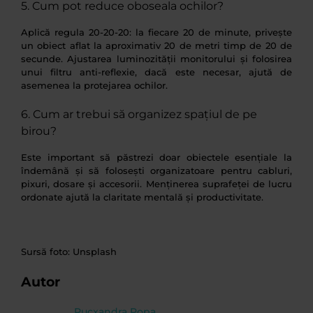
5. Cum pot reduce oboseala ochilor?
Aplică regula 20-20-20: la fiecare 20 de minute, privește
un obiect aflat la aproximativ 20 de metri timp de 20 de
secunde. Ajustarea luminozității monitorului și folosirea
unui filtru anti-reflexie, dacă este necesar, ajută de
asemenea la protejarea ochilor.
6. Cum ar trebui să organizez spațiul de pe
birou?
Este important să păstrezi doar obiectele esențiale la
îndemână și să folosești organizatoare pentru cabluri,
pixuri, dosare și accesorii. Menținerea suprafeței de lucru
ordonate ajută la claritate mentală și productivitate.
Sursă foto: Unsplash
Autor
Rucxandra Popa