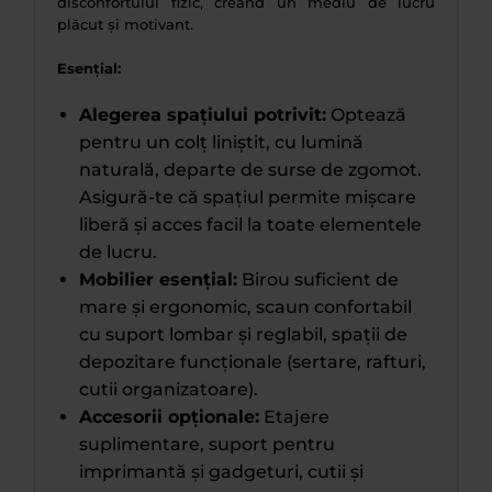
disconfortului fizic, creând un mediu de lucru
plăcut și motivant.
Esențial:
Alegerea spațiului potrivit:
Optează
pentru un colț liniștit, cu lumină
naturală, departe de surse de zgomot.
Asigură-te că spațiul permite mișcare
liberă și acces facil la toate elementele
de lucru.
Mobilier esențial:
Birou suficient de
mare și ergonomic, scaun confortabil
cu suport lombar și reglabil, spații de
depozitare funcționale (sertare, rafturi,
cutii organizatoare).
Accesorii opționale:
Etajere
suplimentare, suport pentru
imprimantă și gadgeturi, cutii și