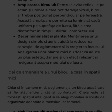
Amplasarea biroului:
Pentru a evita reflexiile pe
ecran și umbrele care pot deranja vizual, biroul
ar trebui poziționat perpendicular pe fereastră.
Această amplasare permite ca lumina să cadă
uniform pe suprafața de lucru, fără a crea
disconfort în timpul utilizării computerului.
Decor minimalist și plante:
Menținerea unui
design simplu și aerisit ajută la reducerea
senzației de aglomerare și la creșterea focusului.
Adăugarea unor plante mici nu doar că aduce
un plus estetic, dar are și un efect relaxant și
revigorant asupra mediului de lucru.
Idei de amenajare a unui birou la casă, în spații
mici
Chiar și în camere mici, poți amenaja un birou acasă care
să fie atât eficient, cât și confortabil. Cheia este să
folosești spațiul inteligent și să alegi mobilier și soluții de
organizare adaptate dimensiunilor camerei.
Mobilier multifuncțional și compact:
În spațiile