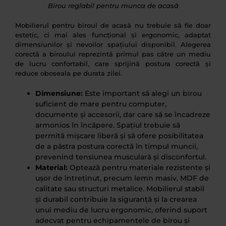
Birou reglabil pentru munca de acasă
Mobilierul pentru biroul de acasă nu trebuie să fie doar
estetic, ci mai ales funcțional și ergonomic, adaptat
dimensiunilor și nevoilor spațiului disponibil. Alegerea
corectă a biroului reprezintă primul pas către un mediu
de lucru confortabil, care sprijină postura corectă și
reduce oboseala pe durata zilei.
Dimensiune:
Este important să alegi un birou
suficient de mare pentru computer,
documente și accesorii, dar care să se încadreze
armonios în încăpere. Spațiul trebuie să
permită mișcare liberă și să ofere posibilitatea
de a păstra postura corectă în timpul muncii,
prevenind tensiunea musculară și disconfortul.
Material:
Optează pentru materiale rezistente și
ușor de întreținut, precum lemn masiv, MDF de
calitate sau structuri metalice. Mobilierul stabil
și durabil contribuie la siguranță și la crearea
unui mediu de lucru ergonomic, oferind suport
adecvat pentru echipamentele de birou și