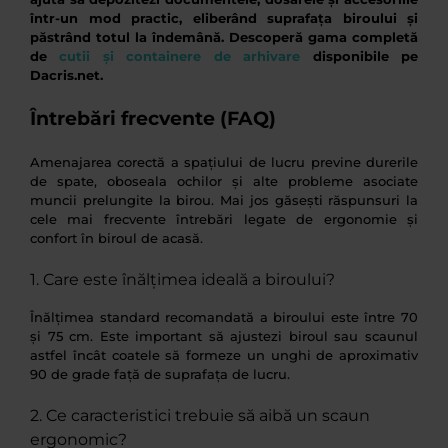
într-un mod practic, eliberând suprafața biroului și
păstrând totul la îndemână. Descoperă gama completă
de
cutii și containere de arhivare
disponibile pe
Dacris.net.
Întrebări frecvente (FAQ)
Amenajarea corectă a spațiului de lucru previne durerile
de spate, oboseala ochilor și alte probleme asociate
muncii prelungite la birou. Mai jos găsești răspunsuri la
cele mai frecvente întrebări legate de ergonomie și
confort în biroul de acasă.
1. Care este înălțimea ideală a biroului?
Înălțimea standard recomandată a biroului este între 70
și 75 cm. Este important să ajustezi biroul sau scaunul
astfel încât coatele să formeze un unghi de aproximativ
90 de grade față de suprafața de lucru.
2. Ce caracteristici trebuie să aibă un scaun
ergonomic?