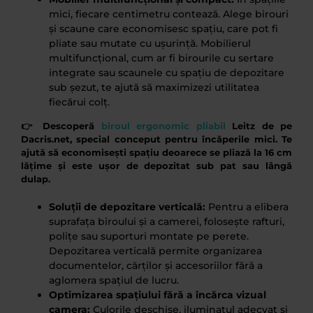
mici, fiecare centimetru contează. Alege birouri
și scaune care economisesc spațiu, care pot fi
pliate sau mutate cu ușurință. Mobilierul
multifuncțional, cum ar fi birourile cu sertare
integrate sau scaunele cu spațiu de depozitare
sub șezut, te ajută să maximizezi utilitatea
fiecărui colț.
👉 Descoperă
biroul ergonomic pliabil
Leitz de pe
Dacris.net, special conceput pentru încăperile mici. Te
ajută să economisești spațiu deoarece se pliază la 16 cm
lățime și este ușor de depozitat sub pat sau lângă
dulap.
Soluții de depozitare verticală:
Pentru a elibera
suprafața biroului și a camerei, folosește rafturi,
polițe sau suporturi montate pe perete.
Depozitarea verticală permite organizarea
documentelor, cărților și accesoriilor fără a
aglomera spațiul de lucru.
Optimizarea spațiului fără a încărca vizual
camera:
Culorile deschise, iluminatul adecvat și