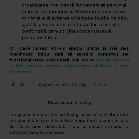
organizarea inteligentă fac camera să pară mai
mare și mai luminoasă. Menținerea unui decor
minimalist și evitarea obiectelor inutile pe birou
ajută la crearea unui mediu de lucru aerisit și
confortabil, care sprijină concentrarea și
productivitatea.
👉 Dacă lucrezi într-un spațiu limitat și vrei să-ți
maximizezi biroul fără să sacrifici confortul sau
funcționalitatea, descoperă mai multe
sfaturi practice
și idei creative pentru organizarea eficientă a unui
birou mic
.
Idei de amenajare a unui living cu birou
Birou pliabil în living
Integrarea biroului într-un living necesită echilibru între
funcționalitate și estetică. Este important să creezi o zonă
de lucru bine delimitată, fără a afecta armonia și
confortul restului camerei.