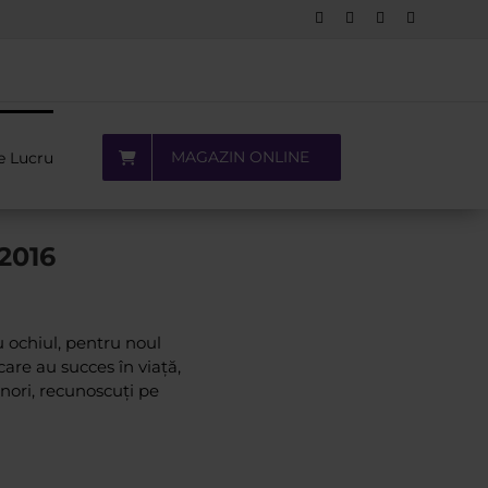
Facebook
LinkedIn
YouTube
Pinterest
MAGAZIN ONLINE
e Lucru
 2016
u ochiul, pentru noul
are au succes în viață,
nori, recunoscuți pe