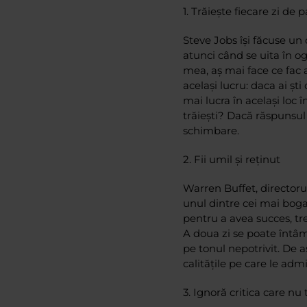
1.
Trăiește fiecare zi de p
Steve Jobs își făcuse un 
atunci când se uita în ogl
mea, aș mai face ce fac 
același lucru: daca ai ști
mai lucra în același loc î
trăiești? Dacă răspunsul 
schimbare.
2.
Fii umil și reținut
Warren Buffet, directoru
unul dintre cei mai boga
pentru a avea succes, treb
A doua zi se poate întâm
pe tonul nepotrivit. De a
calitățile pe care le admir
3.
Ignoră critica care nu 