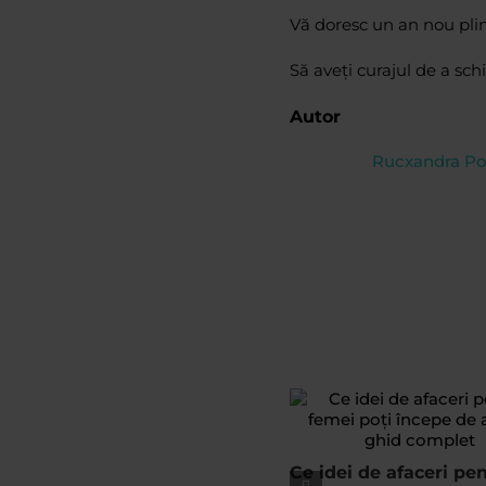
Vă doresc un an nou plin 
Să aveți curajul de a sch
Autor
Rucxandra P
Ce idei de afaceri pe