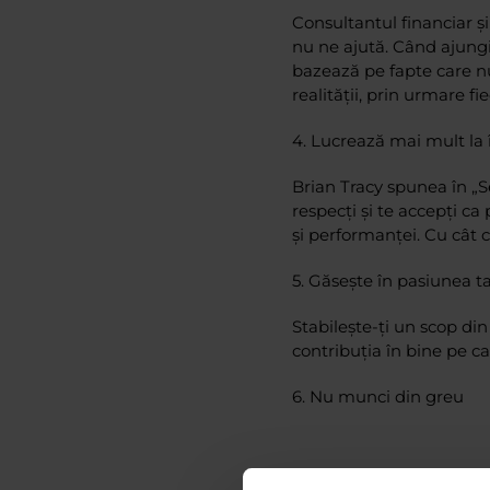
Consultantul financiar ș
nu ne ajută. Când ajungi 
bazează pe fapte care nu
realității, prin urmare fi
4.
Lucrează mai mult la 
Brian Tracy spunea în „Se
respecți și te accepți ca
și performanței. Cu cât c
5.
Găsește în pasiunea ta
Stabilește-ți un scop din 
contribuția în bine pe car
6.
Nu munci din greu