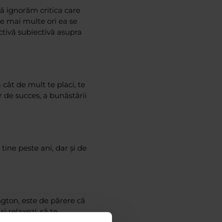
ă ignorăm critica care
le mai multe ori ea se
ctivă subiectivă asupra
cât de mult te placi, te
r de succes, a bunăstării
 tine peste ani, dar și de
gton, este de părere că
i relaxezi, să te