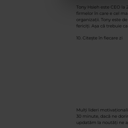
Tony Hsieh este CEO la Z
firmelor în care e cel ma
organizaţii. Tony este de
fericiţi. Aşa că trebuie ca 
10.
Citește în fiecare zi
Mulți lideri motivațion
30 minute, dacă ne dori
updatăm la noutăți ne aj