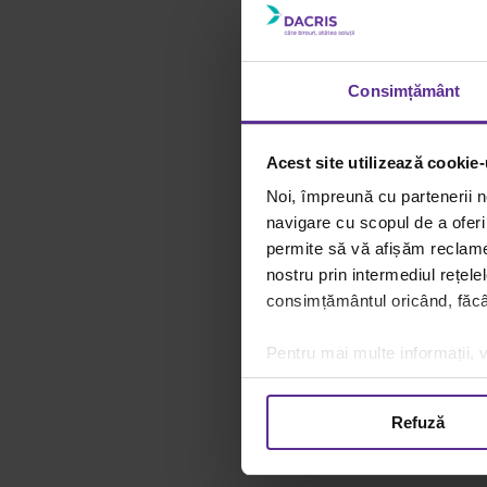
Consimțământ
Acest site utilizează cookie-
Noi, împreună cu partenerii n
navigare cu scopul de a oferi 
Sursa foto: pinterest
permite să vă afișăm reclame 
nostru prin intermediul rețele
consimțământul oricând, făcân
facem.
8.
Acționează!
Pentru mai multe informații, v
Poate că te tot întrebi d
Actiunea este principalu
Refuză
9.
Oamenii vor să fie feric