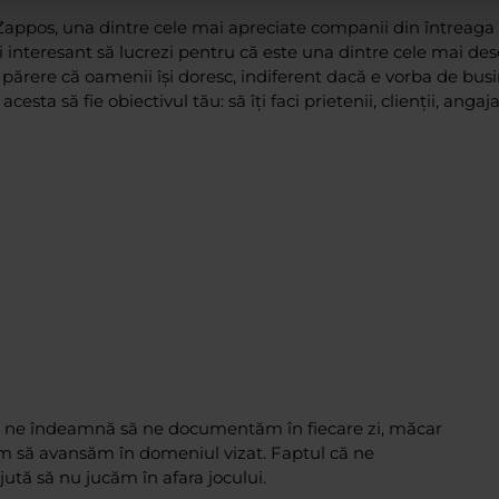
appos, una dintre cele mai apreciate companii din întreaga 
i interesant să lucrezi pentru că este una dintre cele mai des
 părere că oamenii îşi doresc, indiferent dacă e vorba de busin
acesta să fie obiectivul tău: să îţi faci prietenii, clienţii, angajaţ
ali ne îndeamnă să ne documentăm în fiecare zi, măcar
m să avansăm în domeniul vizat. Faptul că ne
ută să nu jucăm în afara jocului.