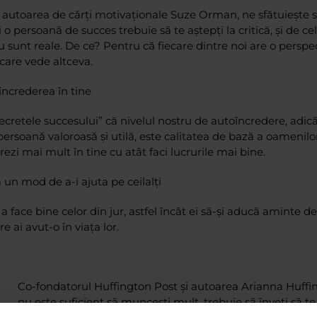
i autoarea de cărți motivaționale Suze Orman, ne sfătuiește s
o persoană de succes trebuie să te aștepți la critică, și de ce
 sunt reale. De ce? Pentru că fiecare dintre noi are o perspe
ecare vede altceva.
încrederea în tine
cretele succesului” că nivelul nostru de autoîncredere, adică 
 persoană valoroasă și utilă, este calitatea de bază a oamenilo
rezi mai mult în tine cu atât faci lucrurile mai bine.
 un mod de a-i ajuta pe ceilalți
a face bine celor din jur, astfel încât ei să-și aducă aminte de
e ai avut-o în viața lor.
Co-fondatorul Huffington Post și autoarea Arianna Huffin
nu este suficient să muncești mult, trebuie să înveți să te ș