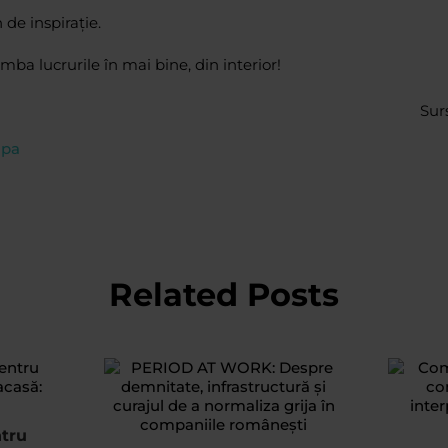
de inspirație.
imba lucrurile în mai bine, din interior!
Sur
opa
Related Posts
ntru