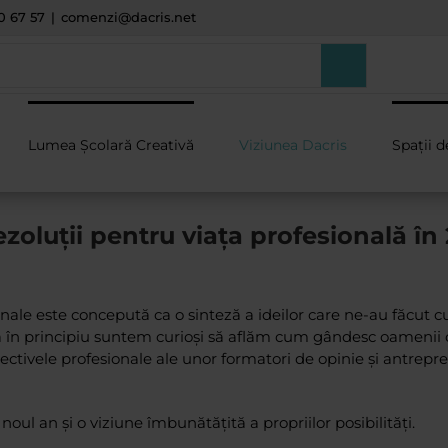
0 67 57
|
comenzi@dacris.net
Lumea Școlară Creativă
Viziunea Dacris
Spații d
ezoluții pentru viața profesională în
ionale este concepută ca o sinteză a ideilor care ne-au făcut c
 în principiu suntem curioși să aflăm cum gândesc oamenii c
ctivele profesionale ale unor formatori de opinie și antrepre
oul an și o viziune îmbunătățită a propriilor posibilități.