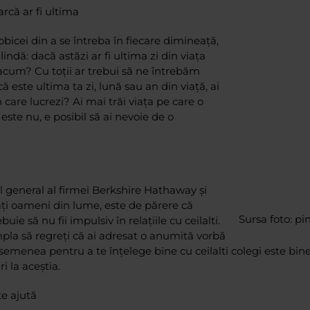
arcă ar fi ultima
obicei din a se întreba în fiecare dimineață,
indă: dacă astăzi ar fi ultima zi din viața
acum? Cu toții ar trebui să ne întrebăm
 că este ultima ta zi, lună sau an din viață, ai
n care lucrezi? Ai mai trăi viața pe care o
este nu, e posibil să ai nevoie de o
l general al firmei Berkshire Hathaway și
ți oameni din lume, este de părere că
Sursa foto: pi
uie să nu fii impulsiv în relațiile cu ceilalti.
pla să regreți că ai adresat o anumită vorbă
semenea pentru a te înțelege bine cu ceilalti colegi este bine 
i la aceștia.
te ajută