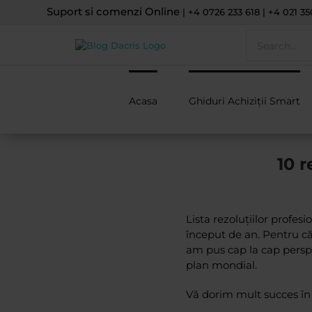
Skip
Suport si comenzi Online
| +4 0726 233 618 | +4 021 35
to
Search
content
for:
Acasa
Ghiduri Achiziții Smart
10 r
Lista rezoluțiilor profes
început de an. Pentru că
am pus cap la cap perspe
plan mondial.
Vă dorim mult succes în n