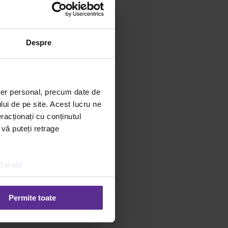
ul maxim. „Foarte mult
mnă succesul.”
Despre
onal cunoscut la nivel
oncept pe care
ă, mai toţi considerăm că
ebuie să ne ofere asta.
ter personal, precum date de
rtunităţi excelente de
lui de pe site. Acest lucru ne
milia şi relaţii
racționați cu conținutul
li de calitatea vieţilor
 vă puteți retrage
em sau a ceea ce nu
Detalii
deștepți eșuează.
 nimic.
Permite toate